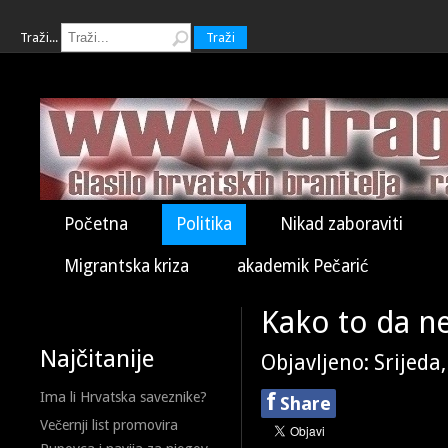
Traži...
Traži
Početna
Politika
Nikad zaboraviti
Migrantska kriza
akademik Pečarić
Kako to da n
Najčitanije
Objavljeno: Srijeda
f
Ima li Hrvatska saveznike?
Share
Večernji list promovira