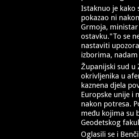
Istaknuo je kako 
pokazao ni nakon 
Grmoja, ministar
ostavku."To se ne
nastaviti upozora
izborima, nadam 
Županijski sud u
okrivljenika u afe
kaznena djela po
Europske unije i
nakon potresa. P
među kojima su bi
Geodetskog fakulte
Oglasili se i Benč