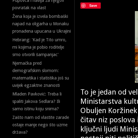
Pupovca i navija za njegov
Save
povratak na vlast
Žena koja je izvela bombaški
napad na oligarha u Monaku
pronađena upucana u Ukrajini
Hebrang: 'Kad je Tito umro,
mi kojima je pobio roditelje
smo otvorili šampanjac'
Njemačka pred
demografskim slomom:
matematika i statistika još su
uvijek egzaktne znanosti
To je jedan od ve
Mladen Pavković: Treba li
Ministarstva kult
spaliti Jakova Sedlara? Ili
Obuljen Koržinek 
samo istinu koju snima?
Zašto nam od vlastite zarade
čitav niz poslov
ostaje manje nego što uzme
ključni ljudi Mini
država?