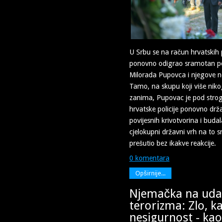
U Srbu se na račun hrvatskih
ponovno odigrao sramotan poli
Milorada Pupovca i njegove ne
Tamo, na skupu koji više niko
zanima, Pupovac je pod stro
hrvatske policije ponovno dr
povijesnih krivotvorina i budal
cjelokupni državni vrh na to 
prešutio bez ikakve reakcije.
0 komentara
Opširnije...
Njemačka na uda
terorizma: Zlo, k
nesigurnost - kao