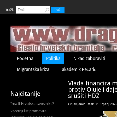
Traži...
Traži
Početna
Politika
Nikad zaboraviti
Migrantska kriza
akademik Pečarić
Vlada financira me
protiv Oluje i da
Najčitanije
srušiti HDZ
Ima li Hrvatska saveznike?
Objavljeno: Petak, 31 Srpanj 202
Večernji list promovira