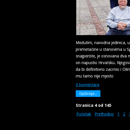
Međutim, navodna jedinica, u 
premetačine u stanovima u Spl
snajperiste, je osnovana dva 
on napustio Hrvatsku. Njegovi 
da bi definitivno zacrnio i Oli
mu tamo nije mjesto
0 komentara
Opširnije...
Stranica 4 od 145
Početak
Prethodno
1
2