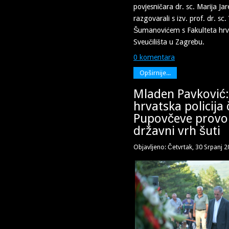
povjesničara dr. sc. Marija Ja
razgovarali s izv. prof. dr. sc
Šumanovićem s Fakulteta hrva
Sveučilišta u Zagrebu.
0 komentara
Opširnije...
Mladen Pavković
hrvatska policija
Pupovčeve provok
državni vrh šuti
Objavljeno: Četvrtak, 30 Srpanj 