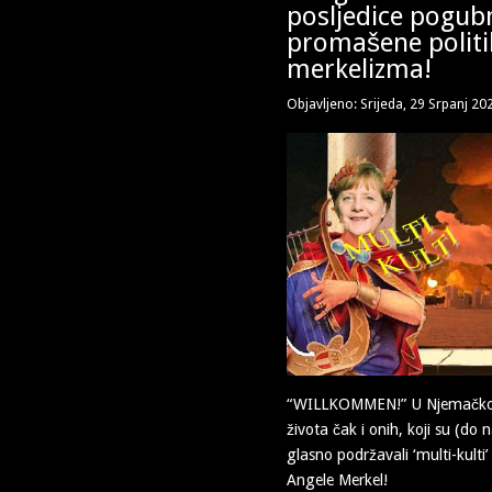
posljedice pogub
promašene politi
merkelizma!
Objavljeno: Srijeda, 29 Srpanj 20
“WILLKOMMEN!” U Njemačkoj 
života čak i onih, koji su (do
glasno podržavali ‘multi-kulti
Angele Merkel!