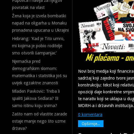
Pupovca i navija za njegov
povratak na vlast
Žena koja je izvela bombaški
napad na oligarha u Monaku
pronađena upucana u Ukrajini
Hebrang: 'Kad je Tito umro,
mi kojima je pobio roditelje
smo otvorili šampanjac'
Njemačka pred
demografskim slomom:
Novi broj medija koji financi
matematika i statistika još su
sadržaj koji zajedno tvore jasn
uvijek egzaktne znanosti
konstrukciju: tekst koji relativi
Mladen Pavković: Treba li
opoziciji daje konkretne smjer
spaliti Jakova Sedlara? Ili
te narativ koji se uklapa u du
MORH‑a i državnih institucija.
samo istinu koju snima?
Zašto nam od vlastite zarade
0 komentara
ostaje manje nego što uzme
Opširnije...
država?