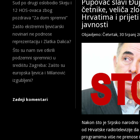
Pupovac slavi Đuj
Sud po drugi oslobodio Skeju i
četnike, veliča zl
12 HOS-ovaca zbog
Hrvatima i prijeti
pozdrava “Za dom spremni”
javnosti
Zašto ekstremni ljevičarski
novinari ne podnose
Objavljeno: Četvrtak, 30 Srpanj 
reprezentaciju i Zlatka Dalića?
Što su nam sve otkrili
podzemni spremnici u
središtu Zagreba: Zašto su
europska ljevica i Milanović
izgubljeni?
Zadnji komentari
Nakon što je Srpsko narodno v
od Hrvatske radiotelevizije da
programima više ne prenose i