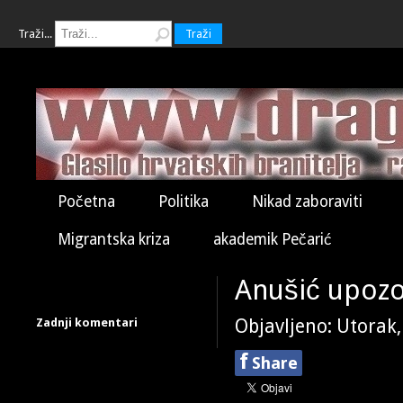
Traži...
Traži
Početna
Politika
Nikad zaboraviti
Migrantska kriza
akademik Pečarić
Anušić upozo
Zadnji komentari
Objavljeno: Utorak
f
Share