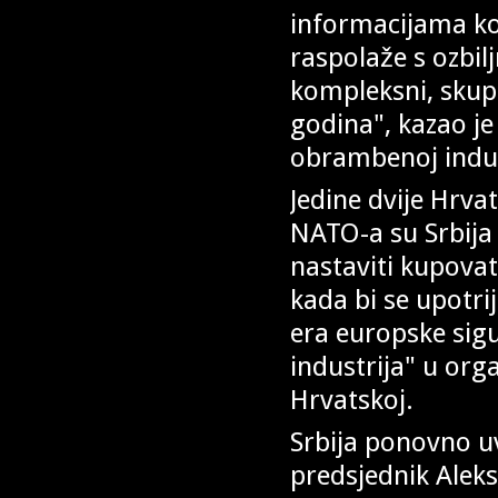
informacijama ko
raspolaže s ozbil
kompleksni, skupi 
godina", kazao je
obrambenoj indus
Jedine dvije Hrvat
NATO-a su Srbija 
nastaviti kupovat
kada bi se upotri
era europske sigu
industrija" u or
Hrvatskoj.
Srbija ponovno uv
predsjednik Aleks