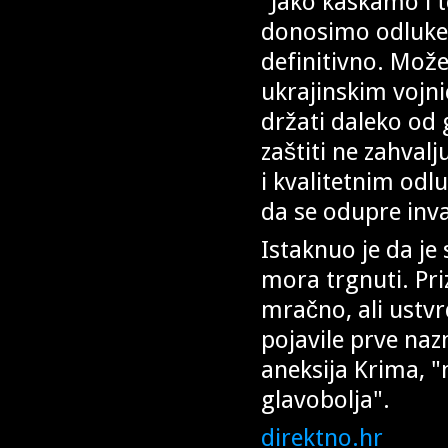
"Jako kaskamo i 
donosimo odluke 
definitivno. Mož
ukrajinskim vojni
držati daleko od g
zaštiti ne zahvalj
i kvalitetnim odl
da se odupre inva
Istaknuo je da je 
mora trgnuti. Pri
mračno, ali ustvr
pojavile prve na
aneksija Krima, "
glavobolja".
direktno.hr