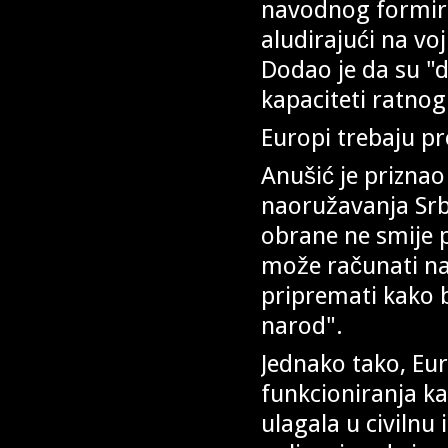
navodnog formiran
aludirajući na vo
Dodao je da su "
kapaciteti ratnog
Europi trebaju p
Anušić je priznao
naoružavanja Srbij
obrane ne smije p
može računati na
pripremati kako bi
narod".
Jednako tako, Eu
funkcioniranja kad
ulagala u civilnu 