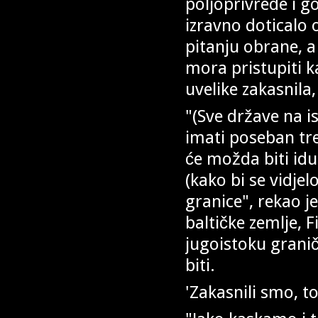
poljoprivrede i 
izravno doticalo
pitanju obrane, a
mora pristupiti k
uvelike zakasnila,
"(Sve države na i
imati poseban tr
će možda biti idu
(kako bi se vidje
granice", rekao j
baltičke zemlje, F
jugoistoku granič
biti.
'Zakasnili smo, to