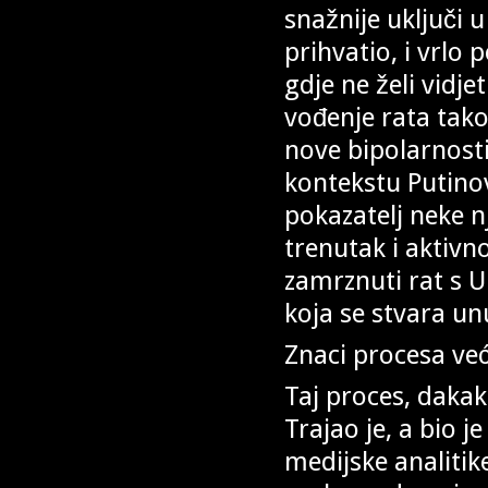
snažnije uključi 
prihvatio, i vrlo
gdje ne želi vidjet
vođenje rata tako
nove bipolarnost
kontekstu Putino
pokazatelj neke 
trenutak i aktivno
zamrznuti rat s U
koja se stvara un
Znaci procesa već 
Taj proces, daka
Trajao je, a bio 
medijske analitik