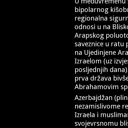
U međuvremenu s
bipolarnog kišob
regionalna sigurn
odnosi u na Blisk
Arapskog poluoto
saveznice u ratu 
na Ujedinjene Ara
Izraelom (uz izv
posljednjih dana)
prva država bivše
Abrahamovim spo
Azerbajdžan (plin
nezamislivome r
Izraela i muslim
svojevrsnomu bl