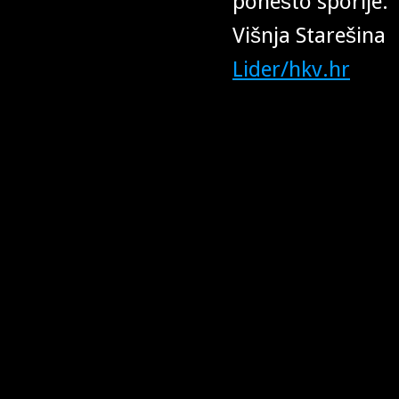
ponešto sporije.
Višnja Starešina
Lider/hkv.hr