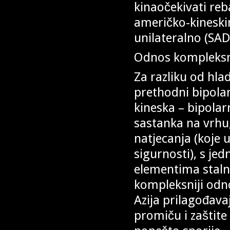
kinaočekivati reb
američko-kinesk
unilateralno (SA
Odnos kompleksni
Za razliku od hlad
prethodni bipolar
kineska – bipola
sastanka na vrhu,
natjecanja (koje u
sigurnosti), s je
elementima stalno
kompleksniji odno
Azija prilagođava
promiču i zaštite