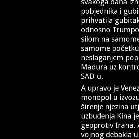
svakoga dana iznj
pobjednika i gubit
prihvatila gubit
odnosno Trumpov
silom na samome 
samome početku 
neslaganjem popra
Madura uz kontro
SAD-u.
A upravo je Venez
monopol u izvozu 
širenje njezina u
uzbuđenja Kina je
gepprotiv Irana. 
vojnog debakla u