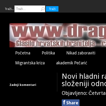
Traži...
Traži
Početna
Politika
Nikad zaboraviti
Migrantska kriza
akademik Pečarić
Novi hladni r
složeniji odn
Zadnji komentari
Objavljeno: Četvrta
f
Share