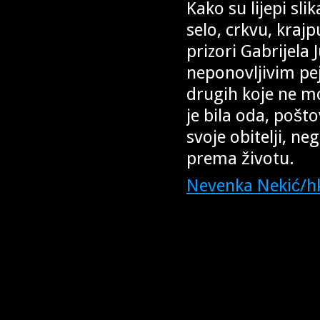
Kako su lijepi sli
selo, crkvu, kraj
prizori Gabrijela 
neponovljivim pej
drugih koje ne 
je bila oda, poš
svoje obitelji, ne
prema životu.
Nevenka Nekić/h