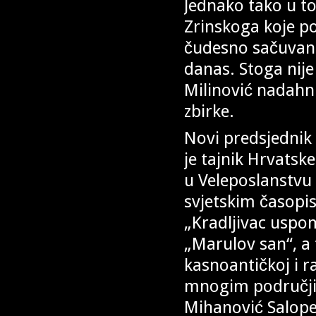
Jednako tako u to
Zrinskoga koje p
čudesno sačuvano
danas. Stoga nije
Milinović nadahn
zbirke.
Novi predsjednik 
je tajnik Hrvatsk
u Veleposlanstvu
svjetskim časopis
„Kradljivac uspom
„Marulov san“, a
kasnoantičkoj i r
mnogim područjim
Mihanović Salope