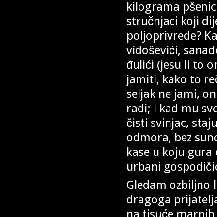
kilograma pšenice
stručnjaci koji di
poljoprivrede? K
vidoševići, sanade
đulići (jesu li to 
jamiti, kako to r
seljak ne jami, on 
radi; i kad mu sve 
čisti svinjac, st
odmora, bez sunc
kase u koju gura
urbani gospodiči
Gledam ozbiljno l
dragoga prijatelja
na tisuće marnih