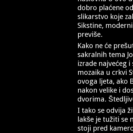
dobro plaćene od
slikarstvo koje za
Sikstine, moderni 
previše.
Kako ne će prešut
sakralnih tema Jo
izrade najvećeg 
mozaika u crkvi S
ovoga ljeta, ako 
nakon velike i do
dvorima. Štedljiv
I tako se odvija 
lakše je tužiti s
stoji pred kamer