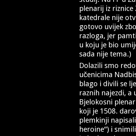
plenarij iz rizni
katedrale nije otv
gotovo uvijek zb
razloga, jer pamt
u koju je bio umij
sada nije tema.)
Dolazili smo redo
učenicima Nadbis
blago i divili se l
raznih najezdi, a 
Bjelokosni plenar
koji je 1508. dar
plemkinji napisa
heroine“) i snimi