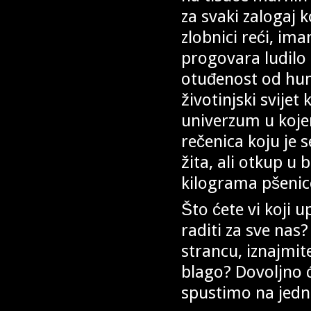
za svaki zalogaj 
zlobnici reći, im
progovara ludilo
otuđenost od human
životinjski svije
univerzum u kojem
rečenica koju je 
žita, ali otkup u
kilograma pšenic
Što ćete vi koji 
raditi za sve nas
strancu, iznajmit
blago? Dovoljno ć
spustimo na jednu