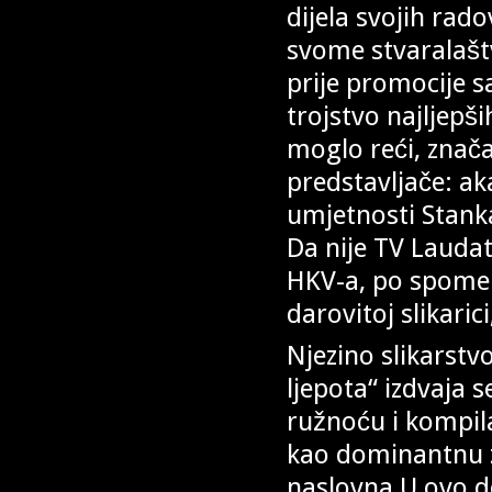
dijela svojih rad
svome stvaralaštv
prije promocije s
trojstvo najljepš
moglo reći, znača
predstavljače: ak
umjetnosti Stanka
Da nije TV Laudat
HKV-a, po spomen
darovitoj slikarici
Njezino slikarstv
ljepota“ izdvaja
ružnoću i kompil
kao dominantnu z
naslovna U ovo do