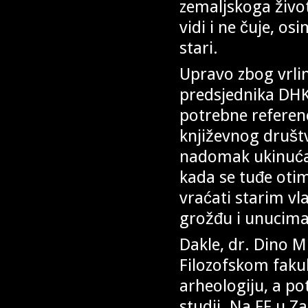
zemaljskoga život
vidi i ne čuje, o
stari.
Upravo zbog vrlin
predsjednika DHK
potrebne referenc
književnog društv
nadomak ukinuća,
kada se tuđe oti
vraćati starim vla
grožđu i unucima
Dakle, dr. Dino M
Filozofskom fakul
arheologiju, a p
studij. Na FF u 