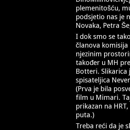
plemenitošću, mu
podsjetio nas je 
Novaka, Petra Še
I dok smo se tako
članova komisija
njezinim prostor
također u MH pre
Botteri. Slikarica
spisateljica Nev
(Prva je bila pos
film u Mimari. T
prikazan na HRT, 
puta.)
Treba reći da je s