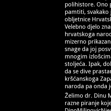
polihistore. Ono 
pamtiti, svakako
obljetnice Hrvats
Velebno djelo znal
hrvatskoga narod
mizerno prikazan
snage da joj posve
mnogim izlošcima
stoljeća. Ipak, dol
da se dive prast
kršćanskoga Zapad
naroda pa onda je
Želimo dr. Dinu M
razne piranje ko
DinoMilinovicNje