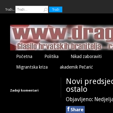
Traži...
Traži
Početna
Politika
Nikad zaboraviti
Migrantska kriza
akademik Pečarić
Novi predsjed
ostalo
Zadnji komentari
Objavljeno: Nedjelj
f
Share