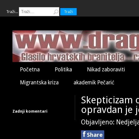
Traži...
Traži
Početna
Politika
Nikad zaboraviti
Migrantska kriza
akademik Pečarić
Skepticizam 
opravdan je j
Zadnji komentari
Objavljeno: Nedjelj
f
Share