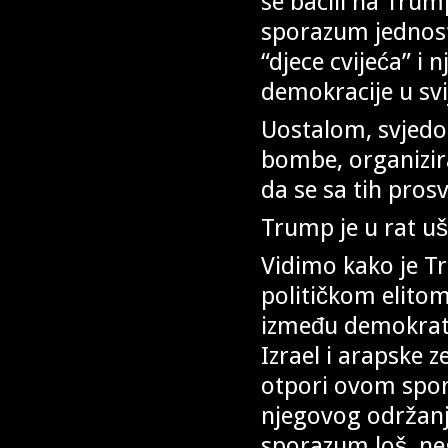
se bacili na Tru
sporazum jednost
“djece cvijeća” i 
demokracije u svi
Uostalom, svjedo
bombe, organizira
da se sa tih pros
Trump je u rat u
Vidimo kako je T
političkom elitom
između demokrat
Izrael i arapske 
otpori ovom spor
njegovog održanj
sporazum loš, ne