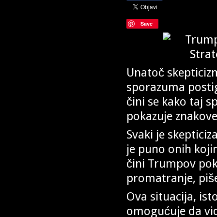
Save
Unatoč skeptici
sporazuma postig
čini se kako taj
pokazuje znakove
Svaki je skeptici
je puno onih koj
čini Trumpov poku
promatranje, piše 
Ova situacija, is
omogućuje da vidi