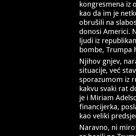
kongresmena iz 
kao da im je netko
obrušili na slab
donosi Americi. N
ljudi iz republik
bombe, Trumpa hv
Njihov gnjev, nar
situacije, već st
sporazumom iz r
kakvu svaki rat d
je i Miriam Adels
financijerka, po
kao veliki predsje
Naravno, ni mirot