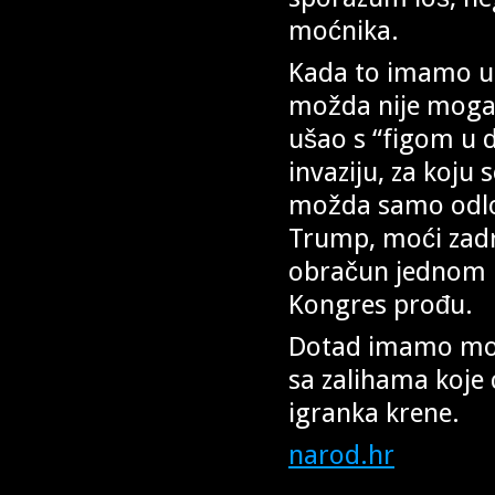
moćnika.
Kada to imamo u 
možda nije mogao n
ušao s “figom u 
invaziju, za koju
možda samo odlože
Trump, moći zadrž
obračun jednom ka
Kongres prođu.
Dotad imamo mož
sa zalihama koje
igranka krene.
narod.hr