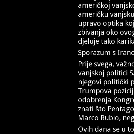
američkoj vanjsko
američku vanjsku 
upravo optika ko
zbivanja oko ovog
djeluje tako kari
Sporazum s Ira
Prije svega, važn
vanjskoj politici
njegovi politički 
Trumpova pozicija
odobrenja Kongre
znati što Pentagon
Marco Rubio, ne
Ovih dana se u to