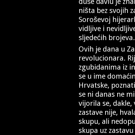
duše đavlu je znan
ništa bez svojih 
Soroševoj hijerarhi
vidljive i nevidlj
sljedećih brojev
Ovih je dana u Z
revolucionara. Ri
zgubidanima iz in
se u ime domaćina
Hrvatske, poznati
se ni danas ne m
vijorila se, dakle
zastave nije, hval
skupu, ali nedopu
skupa uz zastavu