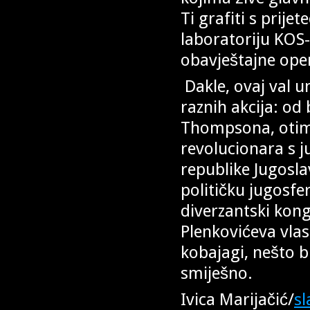
Ti grafiti s prij
laboratoriju KOS-
obavještajne oper
Dakle, ovaj val u
raznih akcija: od
Thompsona, otima
revolucionara s 
republike Jugosla
političku jugosfe
diverzantski kon
Plenkovićeva vlas
kobajagi, nešto bu
smiješno.
Ivica Marijačić/
sl