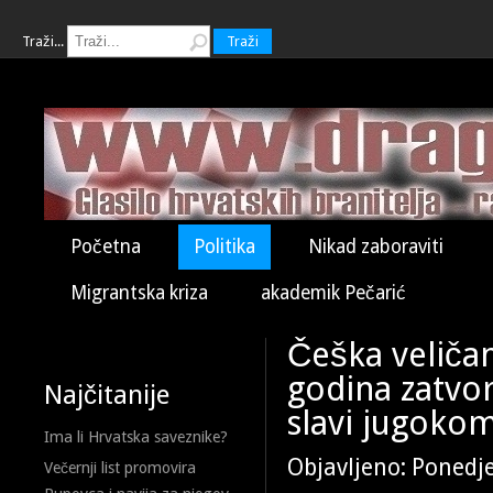
Traži...
Traži
Početna
Politika
Nikad zaboraviti
Migrantska kriza
akademik Pečarić
Češka veliča
godina zatvo
Najčitanije
slavi jugoko
Ima li Hrvatska saveznike?
Objavljeno: Ponedje
Večernji list promovira