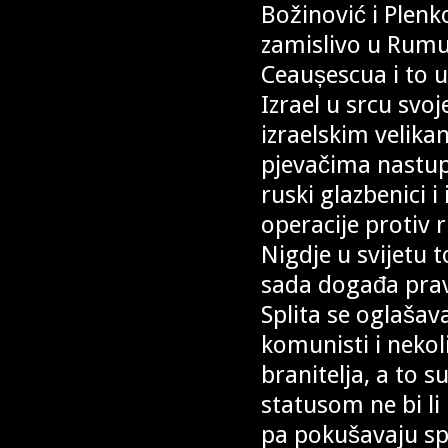
Božinović i Plenko
zamislivo u Rumu
Ceaușescua i to u
Izrael u srcu svo
izraelskim velika
pjevačima nastupe
ruski glazbenici i
operacije protiv 
Nigdje u svijetu 
sada događa prav
Splita se oglašav
komunisti i neko
branitelja, a to s
statusom ne bi li 
pa pokušavaju spo