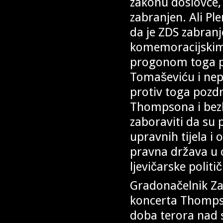
zakonu doslovce, o
zabranjen. Ali Pl
da je ZDS zabran
komemoracijskim 
progonom toga po
Tomaševiću i nep
protiv toga pozdr
Thompsona i bezb
zaboraviti da su
upravnih tijela i
pravna država u o
ljevičarske politič
Gradonačelnik Z
koncerta Thomps
doba terora nad s