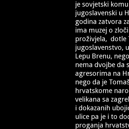
je sovjetski komu
jugoslavenski u H
godina zatvora z
ima muzej o zloč
proživjela, dotle
jugoslavenstvo, u
Lepu Brenu, nego 
nema dvojbe da su 
agresorima na Hrv
nego da je Tomaš
hrvatskome narod
velikana sa zagr
i dokazanih uboji
ulice pa je i to 
proganja hrvatst