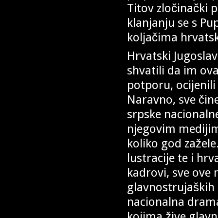
Titov zločinački 
klanjanju se s P
koljačima hrvat
Hrvatski Jugoslav
shvatili da im ov
potporu, ocijenili
Naravno, sve čin
srpske nacionaln
njegovim medijim
koliko god zažele
lustracije te i hr
kadrovi, sve ove 
glavnostrujaških 
nacionalna drama
kojima žive glavn