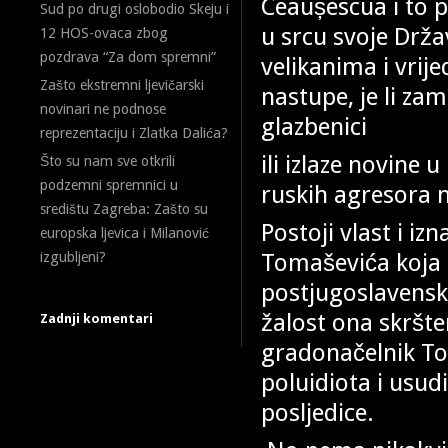
Ceaușescua i to p
Sud po drugi oslobodio Skeju i
u srcu svoje Drža
12 HOS-ovaca zbog
pozdrava “Za dom spremni”
velikanima i vrij
Zašto ekstremni ljevičarski
nastupe, je li zam
novinari ne podnose
glazbenici
reprezentaciju i Zlatka Dalića?
ili izlaze novine 
Što su nam sve otkrili
podzemni spremnici u
ruskih agresora n
središtu Zagreba: Zašto su
Postoji vlast i 
europska ljevica i Milanović
Tomaševića koja b
izgubljeni?
postjugoslavenske
žalost ona skršte
Zadnji komentari
gradonačelnik To
poluidiota i usudil
posljedice.