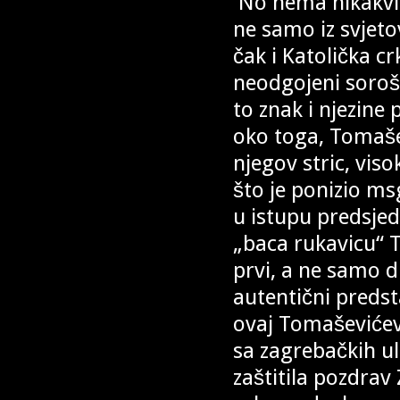
No nema nikakvih 
ne samo iz svjet
čak i Katolička c
neodgojeni soroše
to znak i njezine
oko toga, Tomaše
njegov stric, vis
što je ponizio ms
u istupu predsje
„baca rukavicu“ 
prvi, a ne samo 
autentični predst
ovaj Tomaševićev
sa zagrebačkih ul
zaštitila pozdra