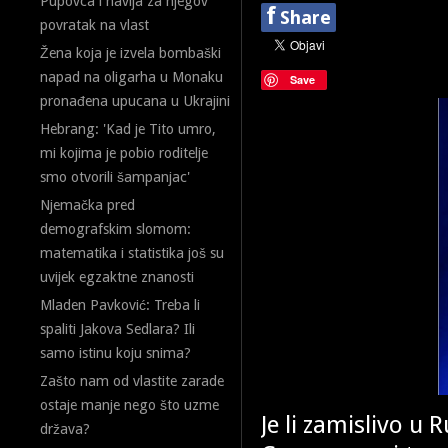
Pupovca i navija za njegov
f
Share
povratak na vlast
Žena koja je izvela bombaški
napad na oligarha u Monaku
Save
pronađena upucana u Ukrajini
Hebrang: 'Kad je Tito umro,
mi kojima je pobio roditelje
smo otvorili šampanjac'
Njemačka pred
demografskim slomom:
matematika i statistika još su
uvijek egzaktne znanosti
Mladen Pavković: Treba li
spaliti Jakova Sedlara? Ili
samo istinu koju snima?
Zašto nam od vlastite zarade
ostaje manje nego što uzme
Je li zamislivo u
država?