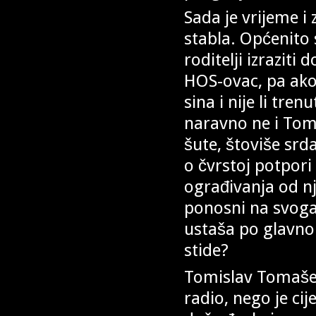
Sada je vrijeme i 
stabla. Općenito 
roditelji izraziti 
HOS-ovac, pa ako j
sina i nije li tr
naravno ne i Toma
šute, štoviše srda
o čvrstoj potpori
ograđivanja od nj
ponosni na svoga 
ustaša po glavno
stide?
Tomislav Tomaševi
radio, nego je cij