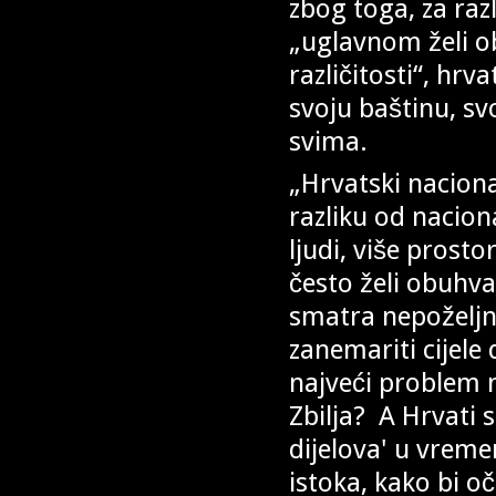
zbog toga, za raz
„uglavnom želi obu
različitosti“, hrv
svoju baštinu, svo
svima.
„Hrvatski nacion
razliku od nacion
ljudi, više prosto
često želi obuhvat
smatra nepoželjn
zanemariti cijele 
najveći problem n
Zbilja? A Hrvati su
dijelova' u vreme
istoka, kako bi oč