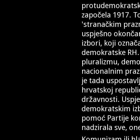
protudemokratsko
započela 1917. To
'stranačkim praz
uspješno okončan
izbori, koji ozna
demokratske RH.
pluralizmu, demok
nacionalnim praz
je tada uspostavl
hrvatskoj republi
državnosti. Uspj
demokratskim izbo
pomoć Partije kom
nadzirala sve, on
Komunizam ili hla