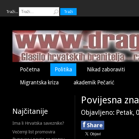
Traži...
Traži
Početna
Politika
Nikad zaboraviti
Migrantska kriza
akademik Pečarić
Povijesna zna
Najčitanije
Objavljeno: Petak, 
f
Ima li Hrvatska saveznike?
Share
Večernji list promovira