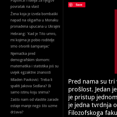
Pupovca i navija za njegov
Save
povratak na vlast
Žena koja je izvela bombaški
napad na oligarha u Monaku
pronađena upucana u Ukrajini
Hebrang: 'Kad je Tito umro,
mi kojima je pobio roditelje
smo otvorili šampanjac'
Njemačka pred
demografskim slomom:
matematika i statistika još su
uvijek egzaktne znanosti
Pred nama su tri
Mladen Pavković: Treba li
spaliti Jakova Sedlara? Ili
prošlost. Jedan j
samo istinu koju snima?
je pristup jednom
Zašto nam od vlastite zarade
je jedna tvrdnja 
ostaje manje nego što uzme
Filozofskoga faku
država?