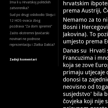
hrvatskim ibpoten
Ima li u Hrvatskoj političkih
zatvorenika?
prema Austriji, Če
Sud po drugi oslobodio Skeju i
Nemamo za to ni 
12 HOS-ovaca zbog
Bosni i Hercegovin
pozdrava “Za dom spremni”
Jakovina). To po
Zašto ekstremni ljevičarski
novinari ne podnose
umjesto prema Eur
reprezentaciju i Zlatka Dalića?
Danas su Hrvati 
Francuzima i mn
Zadnji komentari
koja se zove Euro
primaju utjecaje 
donosi ta zajedni
neovisno od toga
susjedstvo' bila b
čovjeka koji nije 