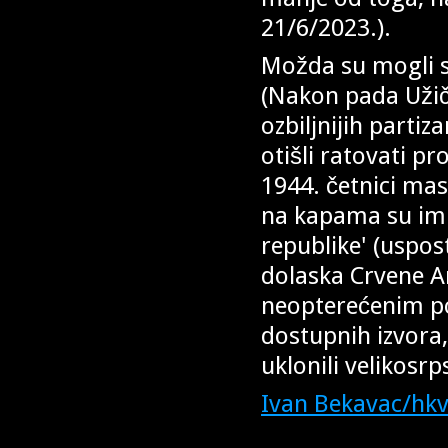
21/6/2023.).
Možda su mogli sp
(Nakon pada Užič
ozbiljnijih partiz
otišli ratovati p
1944. četnici ma
na kapama su im 
republike' (uspos
dolaska Crvene Ar
neopterećenim po
dostupnih izvora, 
uklonili velikosrps
Ivan Bekavac/hkv