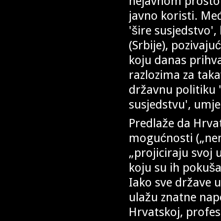
nejavnom prostor
javno koristi. Me
'šire susjedstvo'
(Srbije), pozivaju
koju danas prihva
razlozima za taka
državnu politiku '
susjedstvu', umj
Predlaže da Hrvat
mogućnosti („nema
„projiciraju svoj
koju su ih pokuša
Iako sve države 
ulažu znatne napor
Hrvatskoj, profes