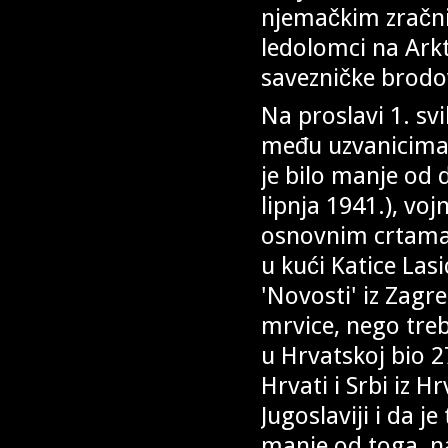
njemačkim zračni
ledolomci na Arkt
savezničke brodo
Na proslavi 1. s
među uzvanicima s
je bilo manje od 
lipnja 1941.), voj
osnovnim crtama, 
u kući Katice Las
'Novosti' iz Zagre
mrvice, nego tre
u Hrvatskoj bio 2
Hrvati i Srbi iz 
Jugoslaviji i da j
manje od toga, naž