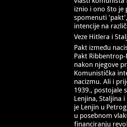
vlasti komunista n
iznio i ono što j
spomenuti 'pakt'
intencije na razli
Veze Hitlera i Stal
Pakt između naci
Pakt Ribbentrop-
nakon njegove pr
Komunistička int
nacizmu. Ali i pr
1939., postojale 
Lenjina, Staljina
je Lenjin u Petr
u posebnom vlaku 
financiranju revol