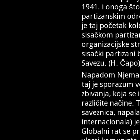
1941. i onoga što
partizanskim odre
je taj početak k
sisačkom partiza
organizacijske str
sisački partizani 
Savezu. (H. Čapo)
Napadom Njemačke 
taj je sporazum 
zbivanja, koja se
različite načine.
saveznica, napal
internacionala) 
Globalni rat se p