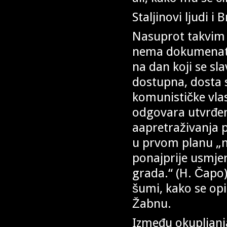
Staljinovi ljudi i 
Nasuprot takvim p
nema dokumenata 
na dan koji se sla
dostupna, dosta se
komunističke vlas
odgovara utvrđeni
aapretraživanja po
u prvom planu „n
ponajprije usmjere
grada.“ (H. Čapo).
šumi, kako se opi
Žabnu.
Između okupljanja