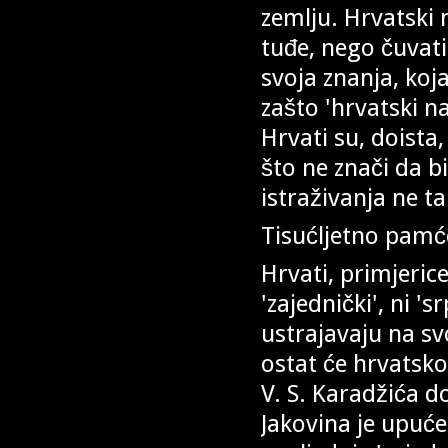
zemlju. Hrvatski n
tuđe, nego čuvati
svoja znanja, ko
zašto 'hrvatski n
Hrvati su, doista,
što ne znači da bi
istraživanja ne ta
Tisućljetno pamćenj
Hrvati, primjerice,
'zajednički', ni '
ustrajavaju na sv
ostat će hrvatsk
V. S. Karadžića d
Jakovina je upuće