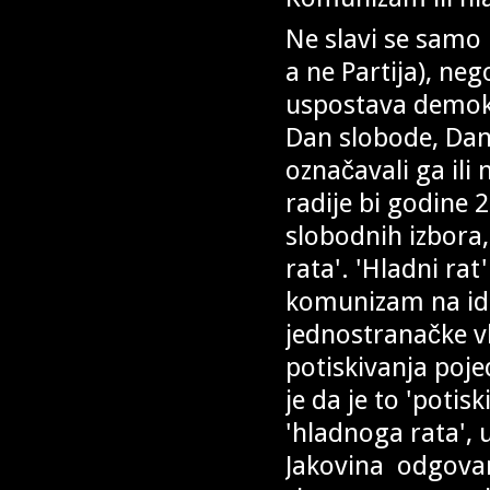
Ne slavi se samo 
a ne Partija), neg
uspostava demokr
Dan slobode, Dan 
označavali ga ili
radije bi godine 2
slobodnih izbor
rata'. 'Hladni r
komunizam na ide
jednostranačke vla
potiskivanja pojed
je da je to 'poti
'hladnoga rata', 
Jakovina odgovara