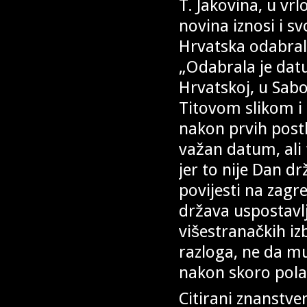
T. Jakovina, u v
novina iznosi i s
Hrvatska odabrala
„Odabrala je datu
Hrvatskoj, u Sabo
Titovom slikom i 
nakon prvih posth
važan datum, ali 
jer to nije Dan d
povijesti na zag
država uspostavl
višestranačkih i
razloga, ne da mu
nakon skoro pola 
Citirani znanstve