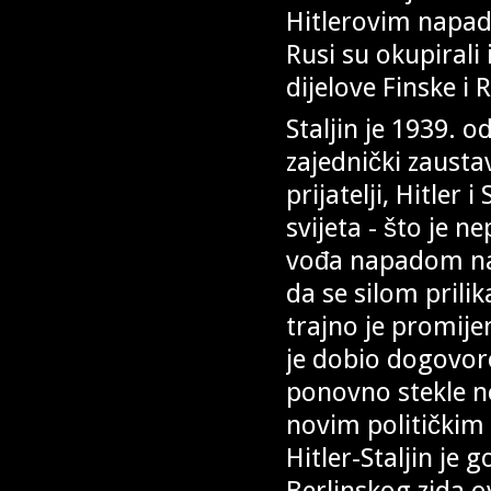
Hitlerovim napadi
Rusi su okupirali 
dijelove Finske i
Staljin je 1939. 
zajednički zaustav
prijatelji, Hitler 
svijeta - što je n
vođa napadom na 
da se silom prilik
trajno je promije
je dobio dogovoro
ponovno stekle n
novim političkim 
Hitler-Staljin je
Berlinskog zida o