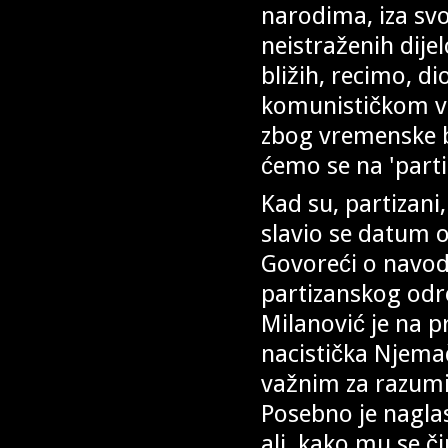
narodima, iza svo
neistraženih dijel
bližih, recimo, d
komunističkom vla
zbog vremenske bl
ćemo se na 'parti
Kad su, partizani,
slavio se datum 
Govoreći o navo
partizanskog odre
Milanović je na p
nacistička Njemač
važnim za razumij
Posebno je naglas
ali, kako mu se č