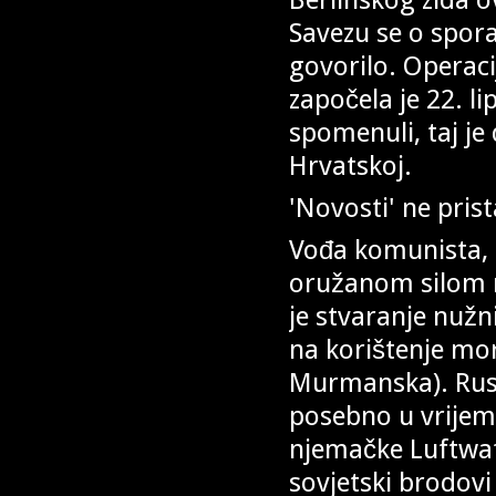
Savezu se o spora
govorilo. Operaci
započela je 22. l
spomenuli, taj j
Hrvatskoj.
'Novosti' ne pris
Vođa komunista, St
oružanom silom 
je stvaranje nužn
na korištenje mor
Murmanska). Rusi
posebno u vrijem
njemačke Luftwaff
sovjetski brodov