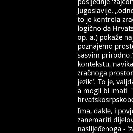
posljednje 'zajedn
Jugoslavije, „odn
to je kontrola zr
logično da Hrvat
op. a.) pokaže naj
poznajemo prostor
sasvim prirodno.“
kontekstu, navikam
zračnoga prostora
jezik“. To je, val
a mogli bi imati '
hrvatskosrpskobos
Ima, dakle, i povj
zanemariti dijelov
naslijeđenoga - 