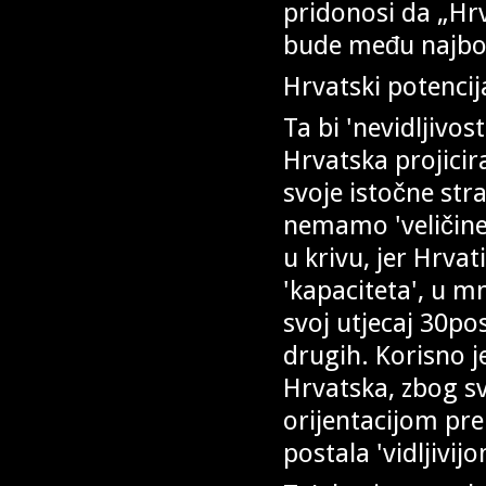
pridonosi da „H
bude među najbolj
Hrvatski potencija
Ta bi 'nevidljivo
Hrvatska projicir
svoje istočne stra
nemamo 'veličine 
u krivu, jer Hrva
'kapaciteta', u m
svoj utjecaj 30pos
drugih. Korisno je
Hrvatska, zbog sv
orijentacijom pr
postala 'vidljivijo