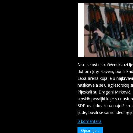
Nisu se ovi ostrašćeni kvazi lje
duhom Jugoslaveni, bunili kada
Lepa Brena koja je u najkrva
naslikavala se u agresorskoj s
Pljeskali su Dragani Mirković, A
srpskih pevaljki koje su nastu
SDP-ovci doveli na najniže mo
ljude, bavili se samo ideologijo
0 komentara
Opširnije...