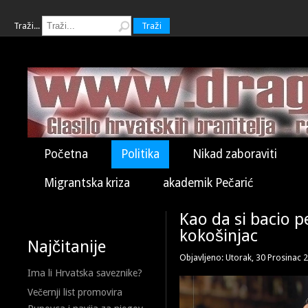
Traži...
Traži
Početna
Politika
Nikad zaboraviti
Migrantska kriza
akademik Pečarić
Kao da si bacio p
kokošinjac
Najčitanije
Objavljeno: Utorak, 30 Prosinac 
Ima li Hrvatska saveznike?
Večernji list promovira