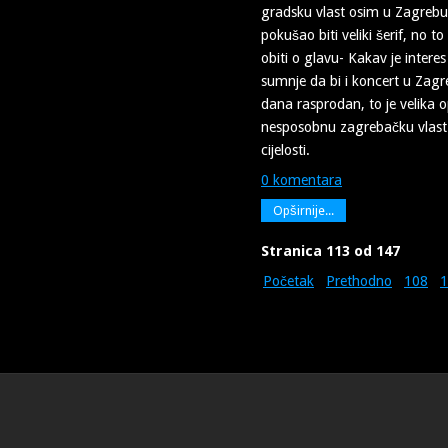
gradsku vlast osim u Zagrebu
pokušao biti veliki šerif, no 
obiti o glavu- Kakav je inter
sumnje da bi i koncert u Zag
dana rasprodan, to je velika
nesposobnu zagrebačku vlast 
cijelosti.
0 komentara
Opširnije...
Stranica 113 od 147
Početak
Prethodno
108
1