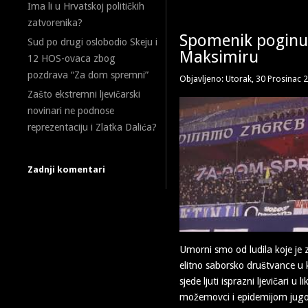
Ima li u Hrvatskoj političkih
zatvorenika?
Spomenik poginu
Sud po drugi oslobodio Skeju i
Maksimiru
12 HOS-ovaca zbog
pozdrava “Za dom spremni”
Objavljeno: Utorak, 30 Prosinac 
Zašto ekstremni ljevičarski
novinari ne podnose
reprezentaciju i Zlatka Dalića?
Zadnji komentari
Umorni smo od ludila koje je 
elitno saborsko društvance u 
sjede ljuti isprazni ljevičari u 
možemovci i epidemijom jugo