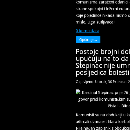
komunizma zaraženi odanici e
strane spokojni i ležerni euta
koje pojedince nikada nismo č
misle. Liga šutljivaca!
0 komentara
Opširnije...
Postoje brojni dok
upućuju na to da
Stepinac nije um
posljedica bolesti
Objavljeno: Utorak, 30 Prosinac 
Komunisti su na obdukciji u k
uštrcali dvanaest litara karbol
Nije nađen zapisnik s obdukcij