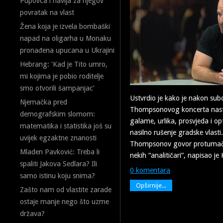
Pupovca i navija za njegov
povratak na vlast
Žena koja je izvela bombaški
napad na oligarha u Monaku
pronađena upucana u Ukrajini
Hebrang: 'Kad je Tito umro,
mi kojima je pobio roditelje
smo otvorili šampanjac'
Ustvrdio je kako je nakon sub
Njemačka pred
Thompsonovog koncerta nasta
demografskim slomom:
galame, urlika, prosvjeda i o
matematika i statistika još su
nasilno rušenje gradske vlasti
uvijek egzaktne znanosti
Thompsonov govor protumačili
Mladen Pavković: Treba li
nekih “analitičari”, napisao je
spaliti Jakova Sedlara? Ili
0 komentara
samo istinu koju snima?
Opširnije...
Zašto nam od vlastite zarade
ostaje manje nego što uzme
država?