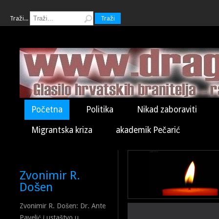
Traži...
Traži
Početna
Politika
Nikad zaboraviti
Migrantska kriza
akademik Pečarić
Zvonimir R.
Došen
Zvonimir R. Došen: Dr. Ante
Pavelić i ustaštvo u