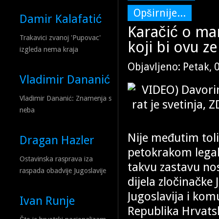
Opširnije...
Damir Kalafatić
Karačić o ma
Trakavici zvanoj 'Pupovac'
koji bi ovu ze
izgleda nema kraja
Objavljeno: Petak, 
Vladimir Dananić
Vladimir Dananić: Znamenja s
neba
Nije međutim toli
Dragan Hazler
petokrakom legaln
Ostavinska rasprava iza
takvu zastavu nos
raspada obadvije Jugoslavije
dijela zločinačke 
Jugoslavija i kom
Ivan Runje
Republika Hrvats