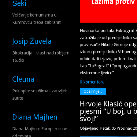
Šeki
Veličanje komunizma u
Kumrovcu treba zabraniti
Novinarka portala Faktograf 
zatražila je od predsjednika
Josip Žuvela
pravosuđe Nikole Grmoje odgo
izboru predsjednika Vrhovnog
Birokracija - vlast nad robljem
odbio dati izjavu, pritom kvali
16.dio
kao “Lažograf” i “propagandn
ekstremne ljevice”.
Cleuna
0 komentara
Poklopite se ušima i zauvijek
Opširnije...
šutite
Hrvoje Klasić ope
pjesmi “U boj, u 
Diana Majhen
svoj!”
Objavljeno: Petak, 05 Prosinac 2
Diana Majhen: Europi mir ne
odgovara