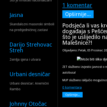
Što je hrvatski nacionalizam
1 komentar
Opširnije...
Jasna
Podsjeća li vas k
Skandalozni masonski simboli
događaja s Pešće
na predsjedničinoj zastavi
što je uslijedilo 
Malešnice?!
Darijo Strehovac
Streh
Objavljeno: Petak, 05 Prosinac 2
Zemlja sjena i utvara
ZET službeno izvjestio javnost o
autobusa!
Urbani desničar
MUP službeno isključio mogućnos
Urbani desničar: Anemični
0 komentara
Rambo
Opširnije...
Johnny Otočac