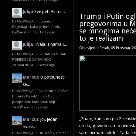
Julija
Sve pet! Ali mi...
Trump i Putin ogla
DRAGOVOLJAC - Bujanec:
pregovorima u M
Pogledajte kako je Tomašević
se mnogima neće s
bježao iz Knina
·
1 day ago
to je realizam
Julija
Hvala! I nama i...
Objavljeno: Petak, 05 Prosinac 2
DRAGOVOLJAC - SRETAN VAM DAN
POBJEDE I DOMOVINSKE
ZAHVALNOSTI
·
2 days ago
Marcus
U potpunosti
se...
DRAGOVOLJAC - Zvonimir R. Došen:
Dr. Ante Pavelić i ustaštvo u
povijesnom kontekstu koji
zaslužuju
·
5 days ago
„Znate, kad sam (sa Zelenski
Marcus
Još jedan
uredu, govorio sam o nedost
hvale...
sam ‘nemate adute.’ Tada smo 
DRAGOVOLJAC - Lili Benčik: Govor