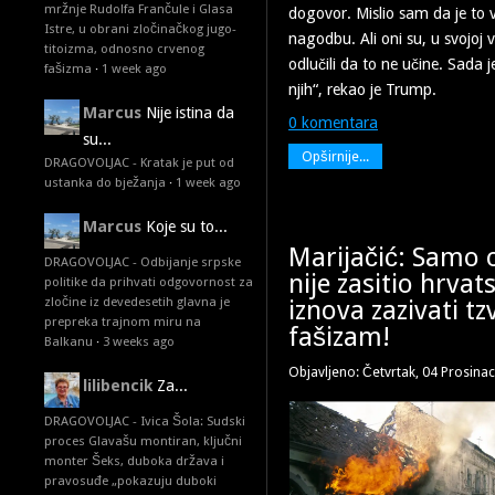
mržnje Rudolfa Frančule i Glasa
dogovor. Mislio sam da je to 
Istre, u obrani zločinačkog jugo-
nagodbu. Ali oni su, u svojoj v
titoizma, odnosno crvenog
odlučili da to ne učine. Sada
fašizma
·
1 week ago
njih“, rekao je Trump.
Marcus
Nije istina da
0 komentara
su...
Opširnije...
DRAGOVOLJAC - Kratak je put od
ustanka do bježanja
·
1 week ago
Marcus
Koje su to...
Marijačić: Samo o
DRAGOVOLJAC - Odbijanje srpske
nije zasitio hrva
politike da prihvati odgovornost za
zločine iz devedesetih glavna je
iznova zazivati tz
prepreka trajnom miru na
fašizam!
Balkanu
·
3 weeks ago
Objavljeno: Četvrtak, 04 Prosina
lilibencik
Za...
DRAGOVOLJAC - Ivica Šola: Sudski
proces Glavašu montiran, ključni
monter Šeks, duboka država i
pravosuđe „pokazuju duboki