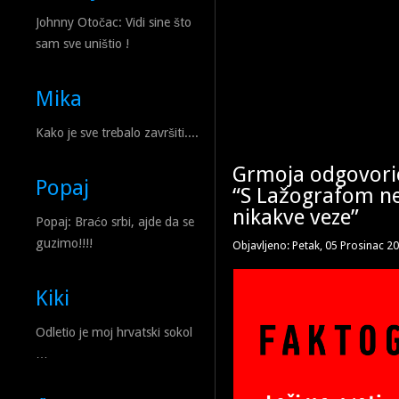
Johnny Otočac: Vidi sine što
sam sve uništio !
Mika
Kako je sve trebalo završiti....
Grmoja odgovorio
Popaj
“S Lažografom ne
nikakve veze”
Popaj: Braćo srbi, ajde da se
guzimo!!!!
Objavljeno: Petak, 05 Prosinac 2
Kiki
Odletio je moj hrvatski sokol
…