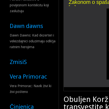
Zakonom o spašav
povijesnom kontekstu koji
[...]
zaslužuju
Dawn dawns
Dawn Dawns: Kad dezerteri i
veleizdajnici oduzimaju odličja
ratnim herojima
ZmisiS
Vera Primorac
Vera Primorac: Navik živi ki
živi pošteno
Obuljen Korži
transvestite k
Činjenica
„Dopuštamo da islamizacija p