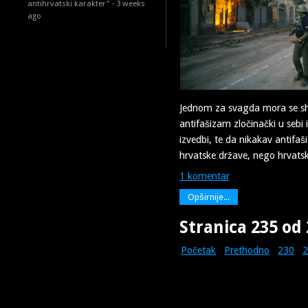
antihrvatski karakter"
·
3 weeks
ago
Jednom za svagda mora se shva
antifašizam zločinački u sebi i 
izvedbi, te da nikakav antifa
hrvatske države, nego hrvats
1 komentar
Opširnije...
Stranica 235 od
Početak
Prethodno
230
2