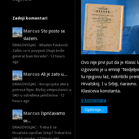
Zadnji komentari
Marcus
Sto posto se
slažem.
DRAGOVOLJAC - Mladen Pavković:
Zašto se iz povijesti Oluje briše
general Ivan Korade?
·
12 hours
ago
Ovo nije prvi put da je Klasić 
izgovorio je u emisiji “Nedje
Marcus
Ali je zato u...
tu njegovu laž, nekritički prenij
Hrvatskoj. I u Srbiji, naravno.
DRAGOVOLJAC - Korupcijska afera
potresa Kijev: Bivšoj veleposlanici u
Klasićeva konstanta.
SAD-u određena jamčevina
·
12
0 komentara
hours ago
Opširnije...
Marcus
Ispričavamo
se...
DRAGOVOLJAC - Treba li se
Hrvatska ispričati Srbiji? Treba! Evo
teksta isprike
·
12 hours ago