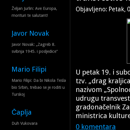
„Društvo se izjeda iznutra.“
Objavljeno: Petak, 
Željan Jurlin: Ave Europa,
Rosander je također rekla da
morituri te salutant!
stupanj asimilacije, ta paral
Javor Novak
Javor Novak: „Zagreb 8.
svibnja 1945. i posljedice“
Mario Filipi
U petak 19. i sub
tzv. „drag kralji
Mario Filipi: Da bi Nikola Tesla
bio Srbin, trebao se je roditi u
nazivom „Spolnoćk
Turskoj
udrugu transvesti
gradonačelnik Z
Čaplja
ministrica kultur
Duh Vukovara
0 komentara