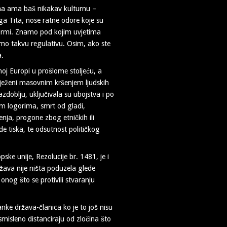
ma ama baš nikakav kulturnu –
ga Tita, nose ratne odore koje su
ormi. Znamo pod kojim uvjetima
mo takvu regulativu. Osim, ako ste
a.
čnoj Europi u prošlome stoljeću, a
bilježeni masovnim kršenjem ljudskih
azdoblju, uključivala su ubojstva i po
kim logorima, smrt od gladi,
enja, progone zbog etničkih ili
ode tiska, te odsutnost političkog
ke unije, Rezolucije br. 1481, je i
žava nije ništa poduzela glede
onog što se protivili stvaranju
anke država-članica ko je to još nisu
smisleno distanciraju od zločina što