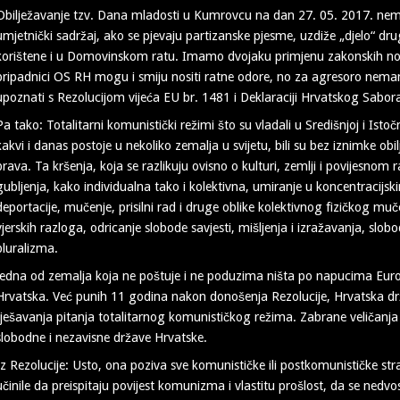
Obilježavanje tzv. Dana mladosti u Kumrovcu na dan 27. 05. 2017. ne
umjetnički sadržaj, ako se pjevaju partizanske pjesme, uzdiže „djelo“ dru
korištene i u Domovinskom ratu. Imamo dvojaku primjenu zakonskih n
pripadnici OS RH mogu i smiju nositi ratne odore, no za agresoro nema
upoznati s Rezolucijom vijeća EU br. 1481 i Deklaraciji Hrvatskog Sabor
Pa tako: Totalitarni komunistički režimi što su vladali u Središnjoj i Isto
kakvi i danas postoje u nekoliko zemalja u svijetu, bili su bez iznimke o
prava. Ta kršenja, koja se razlikuju ovisno o kulturi, zemlji i povijesnom r
gubljenja, kako individualna tako i kolektivna, umiranje u koncentracijs
deportacije, mučenje, prisilni rad i druge oblike kolektivnog fizičkog muč
vjerskih razloga, odricanje slobode savjesti, mišljenja i izražavanja, slob
pluralizma.
Jedna od zemalja koja ne poštuje i ne poduzima ništa po napucima Europs
Hrvatska. Već punih 11 godina nakon donošenja Rezolucije, Hrvatska dr
rješavanja pitanja totalitarnog komunističkog režima. Zabrane veličanja 
slobodne i nezavisne države Hrvatske.
Iz Rezolucije: Usto, ona poziva sve komunističke ili postkomunističke str
učinile da preispitaju povijest komunizma i vlastitu prošlost, da se nedvo