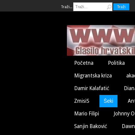
Traži...
Traži
Početna
Politika
Migrantska kriza
aka
Damir Kalafatić
Dian
ZmisiS
Šeki
An
Mario Filipi
Johnny O
Sanjin Baković
Dawn