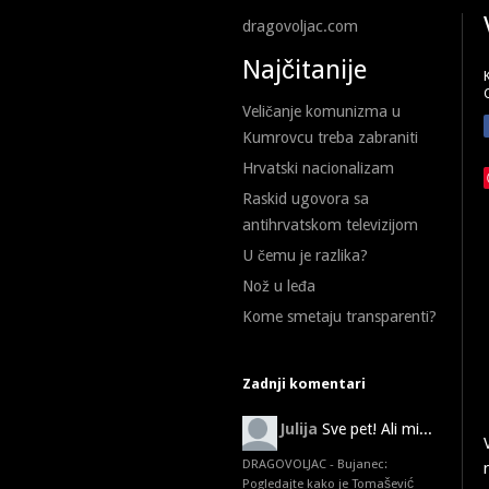
dragovoljac.com
Najčitanije
Veličanje komunizma u
Kumrovcu treba zabraniti
Hrvatski nacionalizam
Raskid ugovora sa
antihrvatskom televizijom
U čemu je razlika?
Nož u leđa
Kome smetaju transparenti?
Zadnji komentari
Julija
Sve pet! Ali mi...
DRAGOVOLJAC - Bujanec:
Pogledajte kako je Tomašević