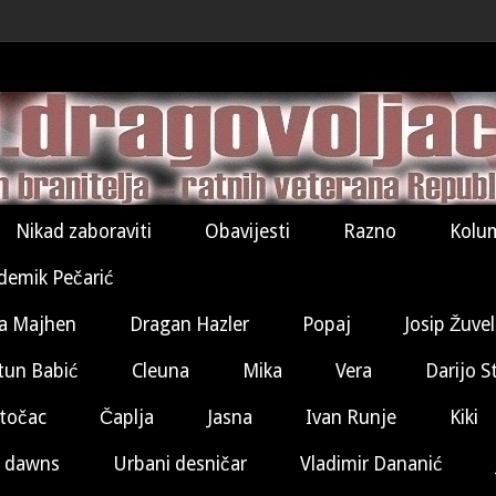
Nikad zaboraviti
Obavijesti
Razno
Kolu
demik Pečarić
a Majhen
Dragan Hazler
Popaj
Josip Žuve
tun Babić
Cleuna
Mika
Vera
Darijo S
točac
Čaplja
Jasna
Ivan Runje
Kiki
 dawns
Urbani desničar
Vladimir Dananić