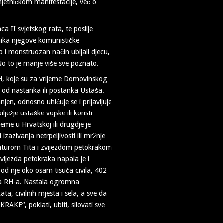
mjetničkom manifestacije, već o
ca II svjetskog rata, te poslije
enika njegove komunističke
ep i monstruozan način ubijali djecu,
 No to je manje više sve poznato.
RH, koje su za vrijeme Domovinskog
e od nastanka ili postanka Ustaša.
en, odnosno uhićuje se i prijavljuje
ježje ustaške vojske ili koristi
jeme u Hrvatskoj ili drugdje je
zazivanja netrpeljivosti ili mržnje
aturom Tita i zvijezdom petokrakom
zvijezda petokraka napala je i
od nje oko osam tisuća civila, 402
ga RH-a. Nastala ogromna
a, civilnih mjesta i sela, a sve da
RAKE“, poklati, ubiti, silovati sve