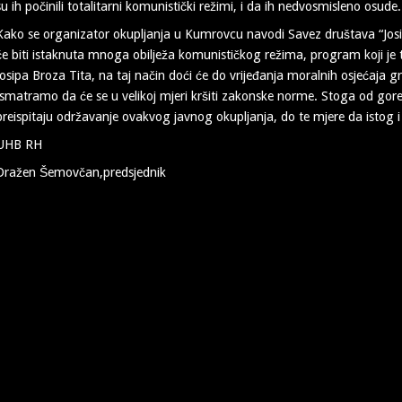
su ih počinili totalitarni komunistički režimi, i da ih nedvosmisleno osude.
Kako se organizator okupljanja u Kumrovcu navodi Savez društava “Jos
će biti istaknuta mnoga obilježa komunističkog režima, program koji je
Josipa Broza Tita, na taj način doći će do vrijeđanja moralnih osjećaja 
smatramo da će se u velikoj mjeri kršiti zakonske norme. Stoga od gore 
preispitaju održavanje ovakvog javnog okupljanja, do te mjere da istog
UHB RH
Dražen Šemovčan,predsjednik