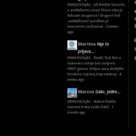
DRAGOVOLJAC - Lili Benčik: Govoriti
o antifašizmu iznad Titove slike je
fašizam drugarice i drugovi! Vaš
„antifašizam“ poništen je
masovnim zločinima!
·
3 weeks
ago
Martina
Nije to
prljava...
DRAGOVOLJAC - Radić: Dok film o
Vukovaru ostaje bez potpore,
HAVC gotovo milijun eura dodijelio
hrvatsko-srpskoj koprodukciji
·
4
weeks ago
Marcus
Dalić, jedini...
DRAGOVOLJAC - Nakon Dalića
Vatrene treba voditi Dalić
·
1
month ago