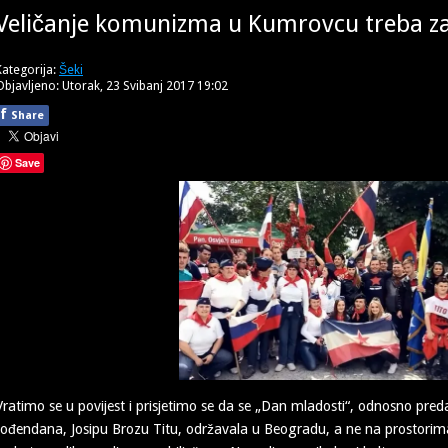
Veličanje komunizma u Kumrovcu treba za
Kategorija:
Šeki
Objavljeno: Utorak, 23 Svibanj 2017 19:02
f
Share
Save
Vratimo se u povijest i prisjetimo se da se „Dan mladosti“, odnosno pr
rođendana, Josipu Brozu Titu, održavala u Beogradu, a ne na prostorima