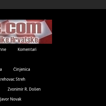
mne
Komentari
la
Činjenica
trehovac Streh
Zvonimir R. Došen
Javor Novak