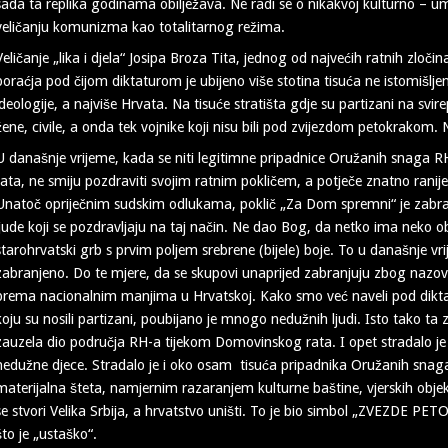
sada ta replika godinama obilježava. Ne radi se o nikakvoj kulturno – u
veličanju komunizma kao totalitarnog režima.
Veličanje „lika i djela“ Josipa Broza Tita, jednog od najvećih ratnih zločina
poraćja pod čijom diktaturom je ubijeno više stotina tisuća ne istomišlj
ideologije, a najviše Hrvata. Na tisuće stratišta gdje su partizani na svir
žene, civile, a onda tek vojnike koji nisu bili pod zvijezdom petokrakom.
U današnje vrijeme, kada se niti legitimne pripadnice Oružanih snaga 
rata, ne smiju pozdraviti svojim ratnim pokličem, a potječe znatno ranij
Unatoč opriječnim sudskim odlukama, poklič „Za Dom spremni“ je zabranj
ljude koji se pozdravljaju na taj način. Ne dao Bog, da netko ima neko obil
starohrvatski grb s prvim poljem srebrene (bijele) boje. To u današnje vri
zabranjeno. Do te mjere, da se skupovi unaprijed zabranjuju zbog nazovi i
prema nacionalnim manjima u Hrvatskoj. Kako smo već naveli pod dikt
koju su nosili partizani, poubijano je mnogo nedužnih ljudi. Isto tako ta 
zauzela dio područja RH-a tijekom Domovinskog rata. I opet stradalo je 
nedužne djece. Stradalo je i oko osam tisuća pripadnika Oružanih sna
materijalna šteta, namjernim razaranjem kulturne baštine, vjerskih objekat
se stvori Velika Srbija, a hrvatstvo uništi. To je bio simbol „ZVEZDE PETOK
što je „ustaško“.