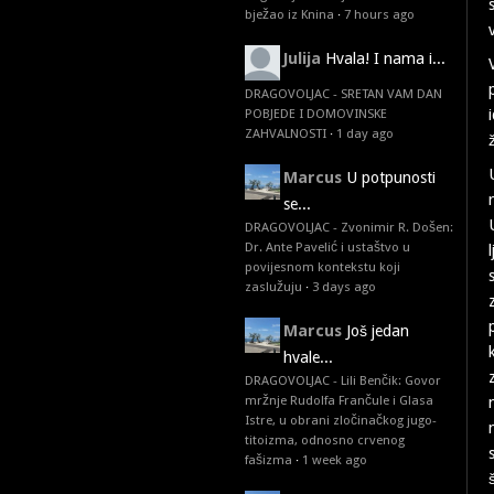
bježao iz Knina
·
7 hours ago
Julija
Hvala! I nama i...
DRAGOVOLJAC - SRETAN VAM DAN
POBJEDE I DOMOVINSKE
ZAHVALNOSTI
·
1 day ago
Marcus
U potpunosti
se...
DRAGOVOLJAC - Zvonimir R. Došen:
Dr. Ante Pavelić i ustaštvo u
povijesnom kontekstu koji
zaslužuju
·
3 days ago
Marcus
Još jedan
hvale...
DRAGOVOLJAC - Lili Benčik: Govor
mržnje Rudolfa Frančule i Glasa
Istre, u obrani zločinačkog jugo-
titoizma, odnosno crvenog
fašizma
·
1 week ago