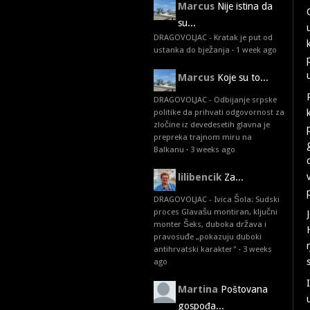
Marcus
Nije istina da
su...
DRAGOVOLJAC - Kratak je put od
ustanka do bježanja
·
1 week ago
Marcus
Koje su to...
DRAGOVOLJAC - Odbijanje srpske
politike da prihvati odgovornost za
zločine iz devedesetih glavna je
prepreka trajnom miru na
Balkanu
·
3 weeks ago
lilibencik
Za...
DRAGOVOLJAC - Ivica Šola: Sudski
proces Glavašu montiran, ključni
monter Šeks, duboka država i
pravosuđe „pokazuju duboki
antihrvatski karakter"
·
3 weeks
ago
Martina
Poštovana
gospođa...