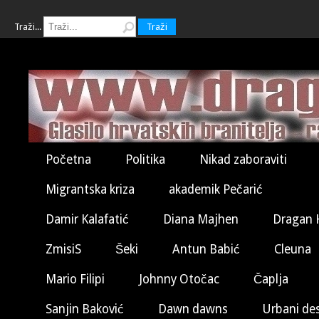
Traži...
Traži
Početna
Politika
Nikad zaboraviti
Migrantska kriza
akademik Pečarić
Damir Kalafatić
Diana Majhen
Dragan 
ZmisiS
Šeki
Antun Babić
Cleuna
Mario Filipi
Johnny Otočac
Čaplja
Sanjin Baković
Dawn dawns
Urbani de