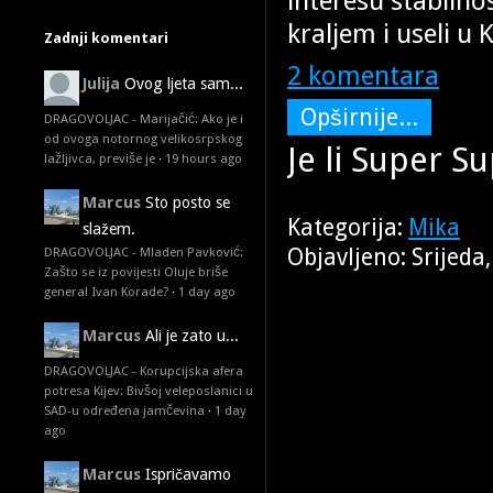
interesu stabilno
kraljem i useli u
Zadnji komentari
2 komentara
Julija
Ovog ljeta sam...
Opširnije...
DRAGOVOLJAC - Marijačić: Ako je i
od ovoga notornog velikosrpskog
Je li Super S
lažljivca, previše je
·
19 hours ago
Marcus
Sto posto se
Kategorija:
Mika
slažem.
Objavljeno: Srijeda
DRAGOVOLJAC - Mladen Pavković:
Zašto se iz povijesti Oluje briše
general Ivan Korade?
·
1 day ago
Marcus
Ali je zato u...
DRAGOVOLJAC - Korupcijska afera
potresa Kijev: Bivšoj veleposlanici u
SAD-u određena jamčevina
·
1 day
ago
Marcus
Ispričavamo