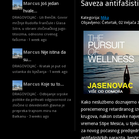
Saveza antifašist
Marcus
Još jedan
hvale...
Kategorija:
Mika
DRAGOVOLJAC - Lili Benčik: Govor
Objavljeno: Četvrtak, 02 Veljača 
mržnje Rudolfa Frančule i Glasa
Istre, u obrani zločinačkog jugo-
titoizma, odnosno crvenog
fašizma
·
1 week ago
Marcus
Nije istina da
su...
DRAGOVOLJAC - Kratak je put od
ustanka do bježanja
·
1 week ago
Marcus
Koje su to...
DRAGOVOLJAC - Odbijanje srpske
politike da prihvati odgovornost za
Kako neslužbeno doznajemo 
zločine iz devedesetih glavna je
porećemenog retardiranog izvo
prepreka trajnom miru na
krugova, nakon ostavke najveć
Balkanu
·
3 weeks ago
vremena Stipe Mesića, u tijeku
za novog počasnog predsjedn
antifašističkih parazita, ljenč