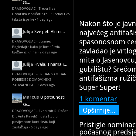
se...
DRAGOVOLJAC - Treba li se
Hrvatska ispričati Srbiji? Treba! Evo
teksta isprike
·
1 day ago
Nakon što je javn
najvećeg antifaši
Julija
Sve pet! Ali mi...
spasonosnom cent
DRAGOVOLJAC - Bujanec:
Pogledajte kako je Tomašević
zavladao je vrtl
bježao iz Knina
·
2 days ago
mita o Jasenovcu
Julija
Hvala! I nama i...
gubilištu? Srećom,
DRAGOVOLJAC - SRETAN VAM DAN
antifašizma ružič
POBJEDE I DOMOVINSKE
Super Super!
ZAHVALNOSTI
·
3 days ago
1 komentar
Marcus
U potpunosti
se...
Opširnije...
DRAGOVOLJAC - Zvonimir R. Došen:
Dr. Ante Pavelić i ustaštvo u
povijesnom kontekstu koji
Pristigle nominac
zaslužuju
·
6 days ago
počasnog predsj