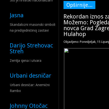
Što je hrvatski nacionalizam
Opširnije...
Jasna
Rekordan iznos z
Možemo: Pogledaj
Skandalozni masonski simboli
novca Grad Zagreb
na predsjedničinoj zastavi
Hulahop
Objavljeno: Ponedjeljak, 15 Lipan
Darijo Strehovac
Streh
Zemlja sjena i utvara
Urbani desničar
Urbani desničar: Anemični
Rambo
Johnny Otočac