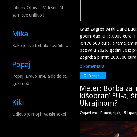
Johnny Otočac: Vidi sine što
sam sve uništio !
Grad Zagreb tvrtki Dane Budis
Mika
godini dao je 157.000 eura. P
je 176.500 eura, a temeljem 
Kako je sve trebalo završiti....
poziva u 2026. godini će iz 
Zagreba primiti 209.500 eura
Popaj
0 komentara
Opširnije...
Popaj: Braćo srbi, ajde da se
guzimo!!!!
Meter: Borba za ‘
kišobran’ EU-a; š
Kiki
Ukrajinom?
Objavljeno: Ponedjeljak, 15 Lipan
Odletio je moj hrvatski sokol
…