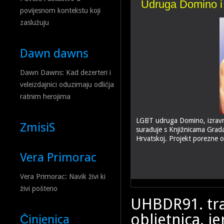
Udruga Domino i 
Šarić: Možemo ‘Olu
povijesnom kontekstu koji
zaslužuju
Dawn dawns
Dawn Dawns: Kad dezerteri i
veleizdajnici oduzimaju odličja
ratnim herojima
LGBT udruga Domino, izravn
ZmisiS
surađuje s Knjižnicama Grada 
Hrvatskoj. Projekt porezne 
Vera Primorac
Vera Primorac: Navik živi ki
živi pošteno
UHBDR91. traž
obljetnica, je
Činjenica
Dok u lipnju mjesec dana vise