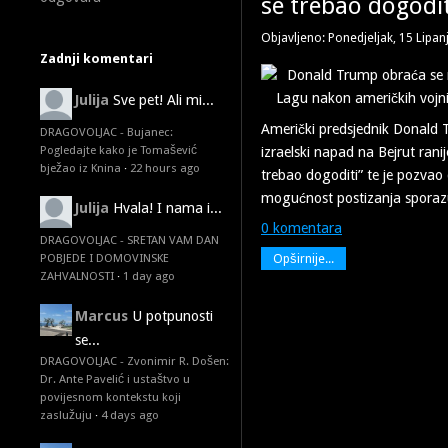
se trebao dogodit
Objavljeno: Ponedjeljak, 15 Lipan
Zadnji komentari
Julija
Sve pet! Ali mi...
Američki predsjednik Donald 
DRAGOVOLJAC - Bujanec:
Pogledajte kako je Tomašević
izraelski napad na Bejrut ranije
bježao iz Knina
·
22 hours ago
trebao dogoditi” te je pozvao
mogućnost postizanja spora
Julija
Hvala! I nama i...
0 komentara
DRAGOVOLJAC - SRETAN VAM DAN
Opširnije...
POBJEDE I DOMOVINSKE
ZAHVALNOSTI
·
1 day ago
Marcus
U potpunosti
se...
DRAGOVOLJAC - Zvonimir R. Došen:
Dr. Ante Pavelić i ustaštvo u
povijesnom kontekstu koji
zaslužuju
·
4 days ago