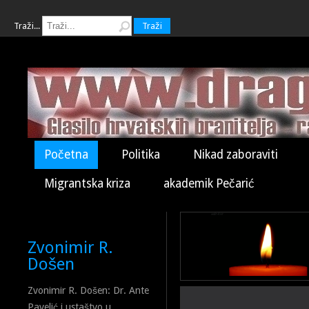
Traži...
Traži
Početna
Politika
Nikad zaboraviti
Migrantska kriza
akademik Pečarić
Zvonimir R.
Došen
Zvonimir R. Došen: Dr. Ante
Pavelić i ustaštvo u