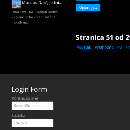
Marcus
Dalić, jedini...
Opširnije...
DRAGOVOLJAC - Nakon Dalića
Vatrene treba voditi Dalić
·
1
month ago
Stranica 51 od 2
Početak
Prethodno
46
47
Login Form
Korisničko ime
Lozinka