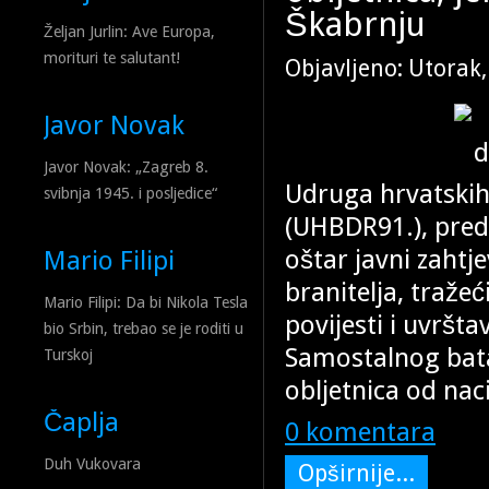
Tomašević je čekao večer 4. k
Škabrnju
medija.
Željan Jurlin: Ave Europa,
morituri te salutant!
Objavljeno: Utorak,
Javor Novak
Javor Novak: „Zagreb 8.
Udruga hrvatskih
svibnja 1945. i posljedice“
(UHBDR91.), pre
oštar javni zahtj
Mario Filipi
branitelja, traže
Mario Filipi: Da bi Nikola Tesla
povijesti i uvršt
bio Srbin, trebao se je roditi u
Samostalnog bata
Turskoj
obljetnica od nac
Čaplja
0 komentara
Duh Vukovara
Opširnije...