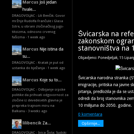
Marcus
Još jedan
hvale...
DRAGOVOLJAC - Lili Benčik: Govor
mržnje Rudolfa Frančule i Glasa
Istre, u obrani zločinačkog jugo-
Švicarska na re
titoizma, odnosno crvenog
fašizma
·
1 week ago
zakonskom ogran
stanovništva na 1
Marcus
Nije istina da
su...
Objavljeno: Ponedjeljak, 15 Lipan
DRAGOVOLJAC - Kratak je put od
ustanka do bježanja
·
1 week ago
Švicarska narodna stranka (S
Marcus
Koje su to...
imigracije, pritiska na javne 
DRAGOVOLJAC - Odbijanje srpske
pitanja, predložila je da s
politike da prihvati odgovornost za
odredi da broj stanovnika zem
zločine iz devedesetih glavna je
10 milijuna do 2050. godine.
prepreka trajnom miru na
Balkanu
·
3 weeks ago
0 komentara
lilibencik
Za...
Opširnije...
DRAGOVOLJAC - Ivica Šola: Sudski