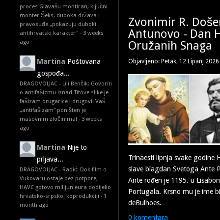
proces Glavašu montiran, ključni
monter Šeks, duboka država i
Zvonimir R. Doše
pravosuđe „pokazuju duboki
Antunovo - Dan H
antihrvatski karakter"
·
3 weeks
ago
Oružanih Snaga
Martina
Poštovana
Objavljeno: Petak, 12 Lipanj 2026
gospođa...
DRAGOVOLJAC - Lili Benčik: Govoriti
o antifašizmu iznad Titove slike je
fašizam drugarice i drugovi! Vaš
„antifašizam“ poništen je
masovnim zločinima!
·
3 weeks
ago
Martina
Nije to
Trinaesti lipnja svake godine H
prljava...
slave blagdan Svetoga Ante 
DRAGOVOLJAC - Radić: Dok film o
Vukovaru ostaje bez potpore,
Ante rođen je 1195. u Lisab
HAVC gotovo milijun eura dodijelio
Portugala. Krsno mu je ime b
hrvatsko-srpskoj koprodukciji
·
1
deBulhoes.
month ago
0 komentara