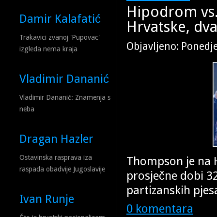
Hipodrom vs. 
Damir Kalafatić
Hrvatske, dva
Trakavici zvanoj 'Pupovac'
Objavljeno: Ponedje
izgleda nema kraja
Vladimir Dananić
Vladimir Dananić: Znamenja s
neba
Dragan Hazler
Ostavinska rasprava iza
Thompson je na H
raspada obadvije Jugoslavije
prosječne dobi 3
partizanskih pjes
Ivan Runje
0 komentara