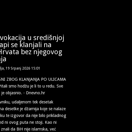
okacija u središnjoj
api se klanjali na
Hrvata bez njegovog
ja
lja, 19 Srpanj 2026 15:01
vniku, udaljenom tek desetak
na desetke je džamija koje se nalaze
u te izgovor da nije bilo prikladnog
d ni ovog puta ne stoji. Kao ni
 znali da BiH nije islamska, već