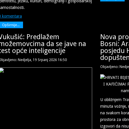
identitetu, jeziku, kulturi, demografiji i gospodarskoj
samostalnosti.
0 komentara
Opširnije...
Vukušić: Predlažem
Nova prov
možemovcima da se jave na
Bosni: Ar
test opće inteligencije
posjedu 
dopušten
Objavljeno: Nedjelja, 19 Srpanj 2026 16:50
Objavljeno: Nedje
U obližnjem Tra
minuta vožnje, 
na svakom korak
prostora za obre
izgovori da nisu