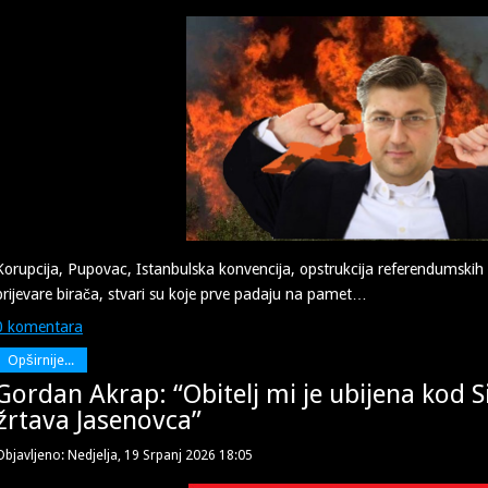
No samo jednoga zatvorenika posjetila
društvu još jednoga prijatelja i logor
trovan u Njemačkoj i čudom spašen, a u
Korupcija, Pupovac, Istanbulska konvencija, opstrukcija referendumskih in
prijevare birača, stvari su koje prve padaju na pamet…
0 komentara
Opširnije...
Gordan Akrap: “Obitelj mi je ubijena kod Si
žrtava Jasenovca”
Objavljeno: Nedjelja, 19 Srpanj 2026 18:05