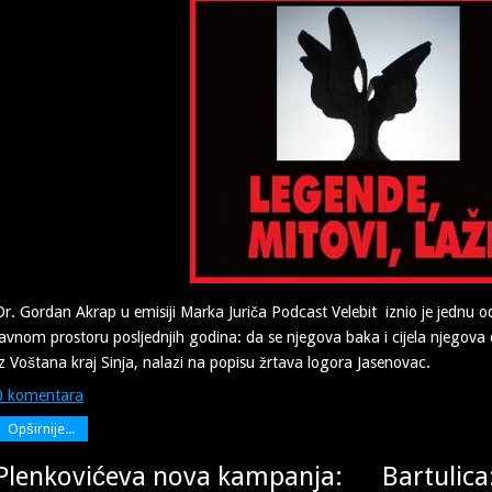
Dr. Gordan Akrap u emisiji Marka Juriča Podcast Velebit iznio je jednu od 
javnom prostoru posljednjih godina: da se njegova baka i cijela njegova o
iz Voštana kraj Sinja, nalazi na popisu žrtava logora Jasenovac.
0 komentara
Opširnije...
Plenkovićeva nova kampanja:
Bartulica