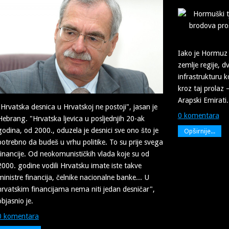
Iako je Hormuz 
zemlje regije, 
infrastrukturu 
kroz taj prolaz 
Arapski Emirati.
"Hrvatska desnica u Hrvatskoj ne postoji", jasan je
0 komentara
Hebrang. "Hrvatska ljevica u posljednjih 20-ak
godina, od 2000., oduzela je desnici sve ono što je
Opširnije...
potrebno da budeš u vrhu politike. To su prije svega
financije. Od neokomunističkih vlada koje su od
2000. godine vodili Hrvatsku imate iste takve
ministre financija, čelnike nacionalne banke... U
hrvatskim financijama nema niti jedan desničar",
objasnio je.
0 komentara