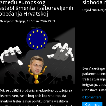
između europskog
sloboda n
establišmenta i zaboravljenih
Objavljeno: Nedje
obećanja Hrvatskoj
Objavljeno: Nedjelja, 19 Srpanj 2026 19:03
Eva Vlaardinger
parlamentu inic
traži zatvaranje
imigraciju, zaus
uspostava susta
Dok se politički protivnici međusobno optužuju za
ekstremizam, raste broj onih koji smatraju da
0 komentara
Hrvatska treba jasniju politiku prema vlastitom
Opširnije...