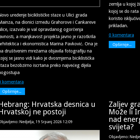
zemlja u kojoj živ
kojoj se do rata
Novo uređenje biciklističke staze u Ulici grada
koristio isključi
Mainza, na dionici između Grahorove i Cankareve
prikladan.
ulice, izazvalo je val opravdanog ogorčenja
0 komentara
javnosti, a manjkavost projekta javno je razotkrila
arhitektica i ekonomistica Marina Pavković. Ona je
Opširnije...
na društvenim mrežama objavila fotografiju na
kojoj se jasno vidi kako je dvosmjerna biciklistička
staza bezobzirno iscrtana preko najvećeg dijela
nogostupa
0 komentara
Opširnije...
Hebrang: Hrvatska desnica u
Zaljev gr
Hrvatskoj ne postoji
Može li I
nad ener
Objavljeno: Nedjelja, 19 Srpanj 2026 12:09
svijeta?
Objavljeno: Nedje