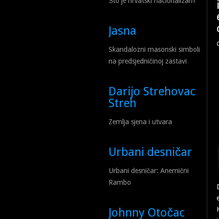
Što je hrvatski nacionalizam
Jasna
Skandalozni masonski simboli
na predsjedničinoj zastavi
Darijo Strehovac
Streh
Zemlja sjena i utvara
Urbani desničar
Urbani desničar: Anemični
Rambo
Johnny Otočac