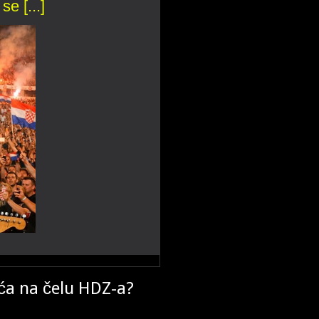
se [...]
ičkih zatvorenika?
ića na čelu HDZ-a?
Perkovića Thompsona, kako ovaj