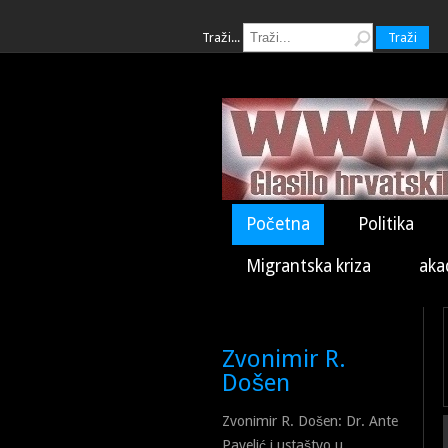
Traži...
Traži
Početna
Politika
Migrantska kriza
aka
Zvonimir R.
Došen
Zvonimir R. Došen: Dr. Ante
Pavelić i ustaštvo u