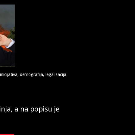
 sam u zatvoru. Našega branitelja Mirka Norca. Na put smo krenuli u
aša Ivana Gabelice. Vozio je Stjepan Horvat također žrtva jugoudbe,
z nas je bila i supruga Ružica te moj suprug Ante.
icijativa, demografija, legalizacija
nja, a na popisu je