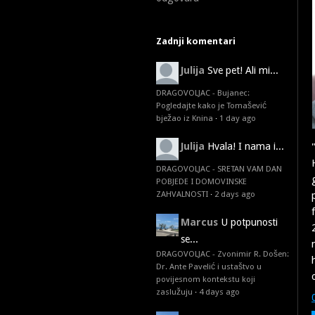
Zadnji komentari
Julija
Sve pet! Ali mi...
DRAGOVOLJAC - Bujanec:
Pogledajte kako je Tomašević
bježao iz Knina
·
1 day ago
Julija
Hvala! I nama i...
DRAGOVOLJAC - SRETAN VAM DAN
POBJEDE I DOMOVINSKE
ZAHVALNOSTI
·
2 days ago
Marcus
U potpunosti
se...
DRAGOVOLJAC - Zvonimir R. Došen:
Dr. Ante Pavelić i ustaštvo u
povijesnom kontekstu koji
zaslužuju
·
4 days ago