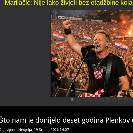
Marijačić: Nije lako živjeti bez otadžbine koja 
Ima li u Hrvatskoj polit
Što nam je donijelo deset godina Plenkov
Orjunaškim reliktima u Hrvatskoj život zagorčava svaki koncert Marka 
upravo održani u Šibeniku, tako i onaj najavljeni u Vukovaru.
Objavljeno: Nedjelja, 19 Srpanj 2026 14:07