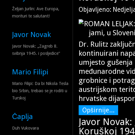
Objavljeno: Nedjelj
Željan Jurlin: Ave Europa,
morituri te salutant!
Javor Novak
Dr. Rulitz zaklju
Javor Novak: „Zagreb 8.
kontinuirani napa
svibnja 1945. i posljedice“
umjesto gušenja k
međunarodne vidlj
Mario Filipi
grobnice i potra
Mario Filipi: Da bi Nikola Tesla
austrijskom terit
bio Srbin, trebao se je roditi u
hrvatske dijaspor
Turskoj
Opširnije...
Čaplja
Javor Novak: 
Koruškoj 1945
Duh Vukovara