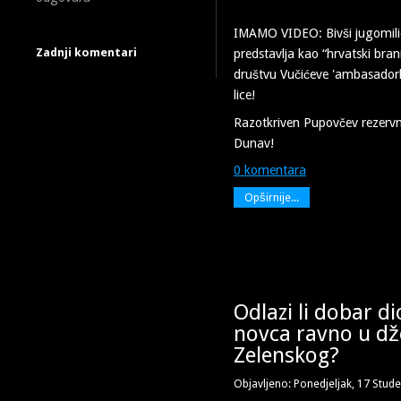
IMAMO VIDEO: Bivši jugomilica
Zadnji komentari
predstavlja kao “hrvatski branit
društvu Vučićeve 'ambasador
lice!
Razotkriven Pupovčev rezervn
Dunav!
0 komentara
Opširnije...
Odlazi li dobar d
novca ravno u d
Zelenskog?
Objavljeno: Ponedjeljak, 17 Stud