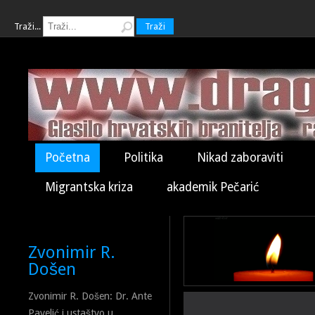
Traži...
Traži
Početna
Politika
Nikad zaboraviti
Migrantska kriza
akademik Pečarić
Zvonimir R.
Došen
Zvonimir R. Došen: Dr. Ante
Pavelić i ustaštvo u