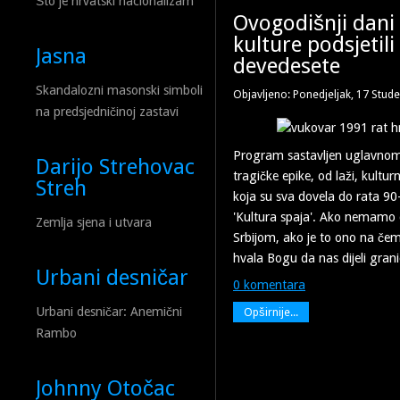
Što je hrvatski nacionalizam
Ovogodišnji dani
kulture podsjetili
Jasna
devedesete
Skandalozni masonski simboli
Objavljeno: Ponedjeljak, 17 Stud
na predsjedničinoj zastavi
Program sastavljen uglavnom 
Darijo Strehovac
tragičke epike, od laži, kulturn
Streh
koja su sva dovela do rata 90-
'Kultura spaja'. Ako nemamo 
Zemlja sjena i utvara
Srbijom, ako je to ono na čem
hvala Bogu da nas dijeli gran
Urbani desničar
0 komentara
Urbani desničar: Anemični
Opširnije...
Rambo
Johnny Otočac