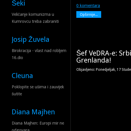
Šeki
0 komentara
Veličanje komunizma u
Opširnije...
Kumrovcu treba zabraniti
Josip Žuvela
Birokracija - vlast nad robljem
Šef VeDRA-e: Srbi
16.dio
Grenlanda!
Objavljeno: Ponedjeljak, 17 Stud
Cleuna
Poklopite se ušima i zauvijek
šutite
Diana Majhen
Diana Majhen: Europi mir ne
odgovara