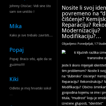
Johnny Otočac: Vidi sine što
Nosite li svoj iden
sam sve uništio !
povremeno na “d
čišćenje? Kemijs
Reparaciju? Reko
Mika
Modernizaciju?
Modifikaciju?…
Kako je sve trebalo završiti....
Objavljeno: Ponedjeljak, 17 Stud
Popaj
Popaj: Braćo srbi, ajde da se
guzimo!!!!
Jeste li skoro mijenjali identit
tim problemom? Nosite li svo
na “dubinsko” čišćenje? Kem
Kiki
Reparaciju? Rekonstrukciju? 
Modifikaciju? Obično šminkan
Odletio je moj hrvatski sokol
gospodina kojemu se ime i pr
…
titula, “mudrost” koju je smisl
izrečene gluposti, “identitet”