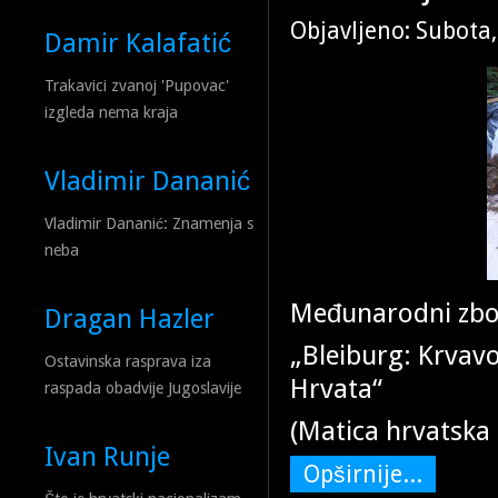
Objavljeno: Subota
Damir Kalafatić
Trakavici zvanoj 'Pupovac'
izgleda nema kraja
Vladimir Dananić
Vladimir Dananić: Znamenja s
neba
Međunarodni zbor
Dragan Hazler
„Bleiburg: Krvavo
Ostavinska rasprava iza
Hrvata“
raspada obadvije Jugoslavije
(Matica hrvatska 
Ivan Runje
Opširnije...