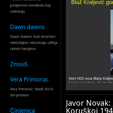
Rečeničar na drža
Blaž Kraljević godinama prije smrti k
povijesnom kontekstu koji
zaslužuju
Dawn dawns
Dawn Dawns: Kad dezerteri i
veleizdajnici oduzimaju odličja
ratnim herojima
ZmisiS
Vera Primorac
Smrt HOS-ovca Blaža Kraljevića do danas je jedna od naj
brojna nagađanja, ali ubojstvo koje nikada nije do kraja
U Hrvatskoj je sve više teks
hrvatskom povijesnom nasljeđ
Vera Primorac: Navik živi ki
hrvatske države, čak i onda
živi pošteno
Javor Novak: 
Koruškoj 1945
Činjenica