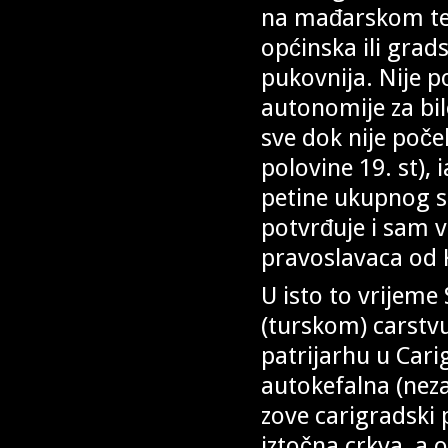
na mađarskom teri
općinska ili grad
pukovnija. Nije p
autonomije za bilo
sve dok nije poče
polovine 19. st), 
petine ukupnog 
potvrđuje i sam v
pravoslavaca od 
U isto to vrijeme
(turskom) carstvu,
patrijarhu u Cari
autokefalna (neza
zove carigradski p
iztočna crkva, a