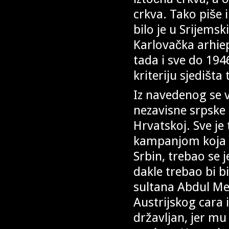
crkva. Tako piše i
bilo je u Srijems
Karlovačka arhiep
tada i sve do 1946
kriteriju sjedišta
Iz navedenog se v
nezavisne srpske 
Hrvatskoj. Sve j
kampanjom koja tr
Srbin, trebao se 
dakle trebao bi b
sultana Abdul Me
Austrijskog cara i
državljan, jer mu