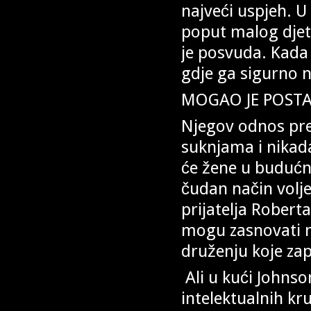
najveći uspjeh. 
poput malog djet
je posvuda. Kada 
gdje ga sigurno 
MOGAO JE POSTA
Njegov odnos pre
suknjama i nikada
će žene u budućn
čudan način volje
prijatelja Rober
mogu zasnovati n
druženju koje zap
Ali u kući Johnso
intelektualnih k