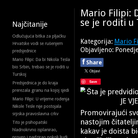
Mario Filipi: 
se je roditi u
Najčitanije
Odlučujuća bitka za pljačku
Kategorija:
Mario Fi
Hrvatske vodi se rušenjem
Objavljeno: Ponedje
predsjednice
Mario Filipi: Da bi Nikola Tesla
f
Share
bio Srbin, trebao se je roditi u
Turskoj
Save
Predsjednica je do kraja
prerezala granu na kojoj sjedi
Mario Filipi: U vrijeme rođenja
Nikole Tesle nije postojala
Promovirajući svo
srpska pravoslavna crkv
nastojim čitatelj
Tito je psihopatski
kakav je doista bi
hladnokrvno isplanirao,
proveo i nadzirao pokolj ljudi