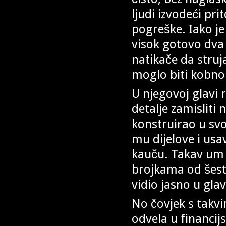
ljudi izvodeći pri
pogreške. Iako je
visok gotovo dva 
natikače da struja
moglo biti kobno
U njegovoj glavi 
detalje zamisliti 
konstruirao u sv
mu dijelove i usa
kauču. Takav um
brojkama od šest 
vidio jasno u glav
No čovjek s tak
odvela u financij