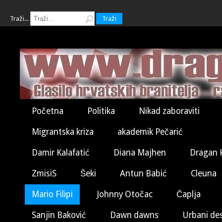
Traži...
Traži
Početna
Politika
Nikad zaboraviti
Migrantska kriza
akademik Pečarić
Damir Kalafatić
Diana Majhen
Dragan 
ZmisiS
Šeki
Antun Babić
Cleuna
Mario Filipi
Johnny Otočac
Čaplja
Sanjin Baković
Dawn dawns
Urbani de