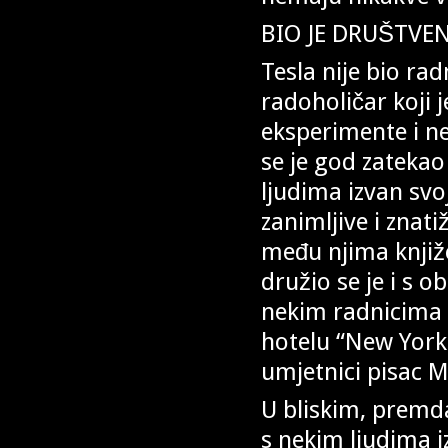
BIO JE DRUŠTVE
Tesla nije bio rad
radoholičar koji 
eksperimente i ne
se je god zatekao
ljudima izvan svoj
zanimljive i znati
među njima književ
družio se je i s o
nekim radnicima 
hotelu “New Yorker
umjetnici pisac M
U bliskim, premda
s nekim ljudima 