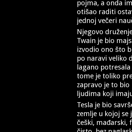
pojma, a onda im 
otišao raditi ost
jednoj večeri nau
Njegovo druženj
Twain je bio majst
izvodio ono što b
po naravi veliko d
lagano potresala 
tome je toliko pr
zapravo je to bio
ljudima koji imaj
Tesla je bio savrš
zemlje u kojoj se
češki, mađarski, f
čisto, bez naglas