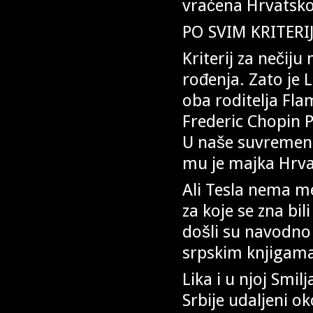
vraćena Hrvatskoj
PO SVIM KRITER
Kriterij za nečiju
rođenja. Zato je
oba roditelja Fla
Frederic Chopin Po
U naše suvremeno
mu je majka Hrva
Ali Tesla nema me
za koje se zna bil
došli su navodno 
srpskim knjigam
Lika i u njoj Smil
Srbije udaljeni ok