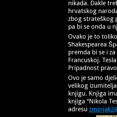
nikada. Dakle tre
hrvatskog naroda 
zbog strateškog pl
pa bi se onda u nj
Ovako je to tolik
Shakespearea Špa
premda bi se i za
Francuskoj. Tesla
Pripadnost pravos
Ovo je samo djelić
velikog izumitelja
knjigu. Knjiga im
knjiga “Nikola Te
adresu
zminjak2