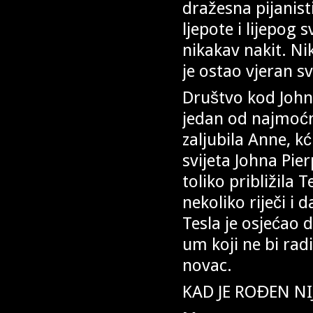
dražesna pijanis
ljepote i lijepog s
nikakav nakit. Nik
je ostao vjeran s
Društvo kod John
jedan od najmoćnij
zaljubila Anne, k
svijeta Johna Pie
toliko približila 
nekoliko riječi i 
Tesla je osjećao d
um koji ne bi rad
novac.
KAD JE ROĐEN NI