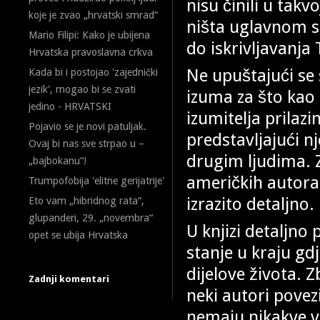
nisu činili u takvo
koje je zvao „hrvatski smrad“
ništa uglavnom su
Mario Filipi: Kako je ubijena
do iskrivljavanja 
Hrvatska pravoslavna crkva
Ne upuštajući se 
Kada bi i postojao 'zajednički
jezik', mogao bi se zvati
izuma za što kao
jedino - HRVATSKI
izumitelja prilazi
Pojavio se je novi patuljak.
predstavljajući n
Ovaj bi nas sve strpao u –
drugim ljudima. Z
„bajbokanu“!
američkih autora,
Trumpofobija 'elitne gerijatrije'
izrazito detaljno.
Eto vam „hibridnog rata“,
glupanderi, 29. „novembra“
U knjizi detaljno
opet se ubija Hrvatska
stanje u kraju gd
dijelove života. 
Zadnji komentari
neki autori povez
nemaju nikakve v