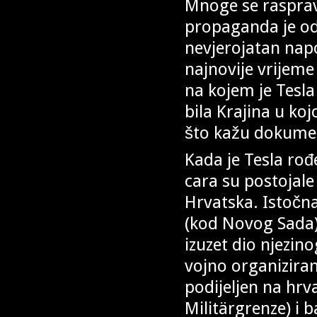
Mnoge se rasprav
propaganda je od
nevjerojatan napo
najnovije vrijeme
na kojem je Tesla
bila Krajina u koj
što kažu dokume
Kada je Tesla ro
cara su postojal
Hrvatska. Istočna
(kod Novog Sada) 
izuzet dio njezino
vojno organiziran
podijeljen na hrv
Militärgrenze) i 