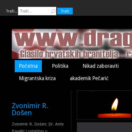
Traži...
Traži
Početna
Politika
Nikad zaboraviti
Migrantska kriza
akademik Pečarić
Zvonimir R.
Došen
Zvonimir R. Došen: Dr. Ante
Pavelić i ustaštvo u