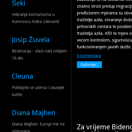
Šeki
znatno stroži pristup migracijs
predloženim mjerama su obve
Veličanje komunizma u
tražitelje azila, otvaranje dod
Kumrovcu treba zabraniti
pritvorskih centara te posebni
tražitelja azila. AfD te mjere
Josip Žuvela
većom kontrolom, sigurnošću i
funkcioniranjem javnih službi.
Birokracija - vlast nad robljem
0 komentara
16.dio
Opširnije...
Cleuna
Poklopite se ušima i zauvijek
šutite
Diana Majhen
Diana Majhen: Europi mir ne
Za vrijeme Biden
odgovara