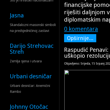
Što je hrvatski nacionalizam
financijske pomo
riješiti daljnjo
Jasna
diplomatskim napo
Skandalozni masonski simboli
0 komentara
na predsjedničinoj zastavi
Opširnije...
Darijo Strehovac
Raspudić Penavi:
Streh
uškopio rezolucij
Zemlja sjena i utvara
Objavljeno: Srijeda, 15 Srpanj 20
Urbani desničar
Urbani desničar: Anemični
Rambo
Johnny Otočac