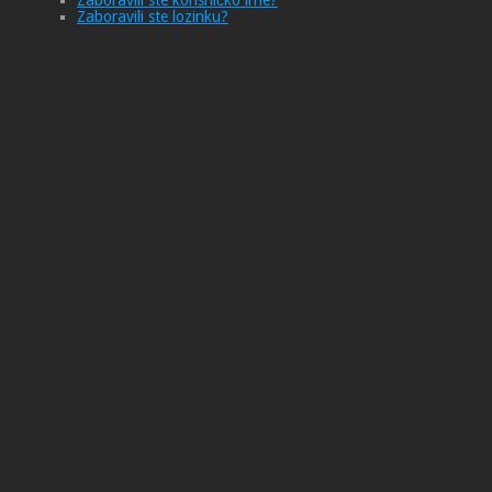
Zaboravili ste korisničko ime?
Zaboravili ste lozinku?