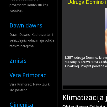
Udruga Domino i 
povijesnom kontekstu koji
zaslužuju
Dawn dawns
Dawn Dawns: Kad dezerteri i
veleizdajnici oduzimaju odličja
ratnim herojima
LGBT udruga Domino, izravn
ZmisiS
surađuje s Knjižnicama Grada 
Hrvatskoj. Projekt porezne 
Vera Primorac
Vera Primorac: Navik živi ki
živi pošteno
Klimatizacija 
Činjenica