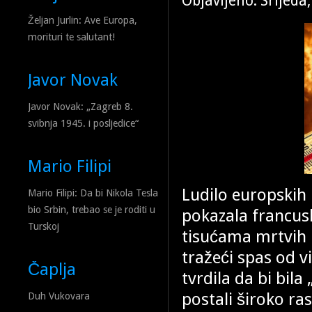
Objavljeno: Srijeda
Željan Jurlin: Ave Europa,
morituri te salutant!
Javor Novak
Javor Novak: „Zagreb 8.
svibnja 1945. i posljedice“
Mario Filipi
Ludilo europskih 
Mario Filipi: Da bi Nikola Tesla
bio Srbin, trebao se je roditi u
pokazala francus
Turskoj
tisućama mrtvih i
tražeći spas od v
Čaplja
tvrdila da bi bil
postali široko ra
Duh Vukovara