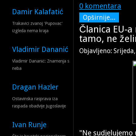
0 komentara
Damir Kalafatić
Opširnije...
Trakavici zvanoj 'Pupovac'
Članica EU-a 
izgleda nema kraja
tamo, ne želi
Vladimir Dananić
Objavljeno: Srijeda
Vladimir Dananić: Znamenja s
neba
Dragan Hazler
Ostavinska rasprava iza
raspada obadvije Jugoslavije
Ivan Runje
"Ne sudjelujemo u 