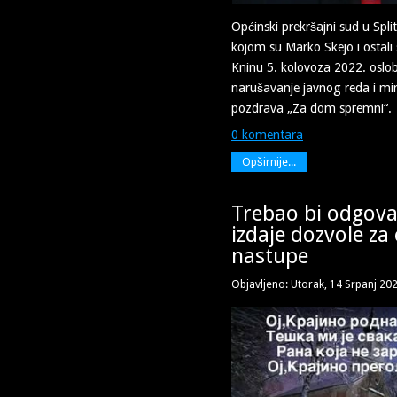
Općinski prekršajni sud u Spli
kojom su Marko Skejo i ostali 
Kninu 5. kolovoza 2022. oslo
narušavanje javnog reda i mi
pozdrava „Za dom spremni“.
0 komentara
Opširnije...
Trebao bi odgova
izdaje dozvole za
nastupe
Objavljeno: Utorak, 14 Srpanj 20