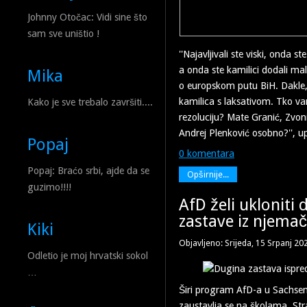
Johnny Otočac: Vidi sine što
sam sve uništio !
''Najavljivali ste viski, onda st
a onda ste kamilici dodali ma
Mika
o europskom putu BiH. Dakle
kamilica s laksativom. Tko v
Kako je sve trebalo završiti....
rezoluciju? Mate Granić, Zvoni
Andrej Plenković osobno?'', up
Popaj
0 komentara
Popaj: Braćo srbi, ajde da se
Opširnije...
guzimo!!!!
AfD želi ukloniti 
zastave iz njemač
Kiki
Objavljeno: Srijeda, 15 Srpanj 20
Odletio je moj hrvatski sokol
…
Širi program AfD-a u Sachse
zaustavlja se na školama. Stra