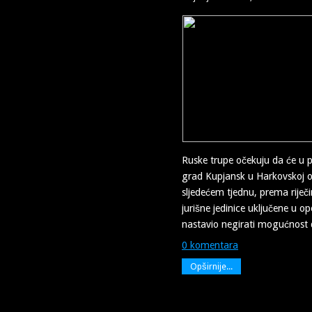
Ruske trupe očekuju da će u p
grad Kupjansk u Harkovskoj ob
sljedećem tjednu, prema rije
jurišne jedinice uključene u ope
nastavio negirati mogućnost 
0 komentara
Opširnije...