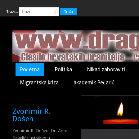
Traži...
Traži
Početna
Politika
Nikad zaboraviti
Migrantska kriza
akademik Pečarić
Zvonimir R.
Došen
Zvonimir R. Došen: Dr. Ante
Pavelić i ustaštvo u