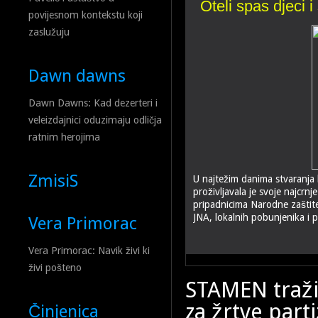
Oteli spas djeci i
povijesnom kontekstu koji
zaslužuju
Dawn dawns
Dawn Dawns: Kad dezerteri i
veleizdajnici oduzimaju odličja
ratnim herojima
ZmisiS
U najtežim danima stvaranja
proživljavala je svoje najcr
pripadnicima Narodne zaštit
JNA, lokalnih pobunjenika i 
Vera Primorac
Vera Primorac: Navik živi ki
živi pošteno
STAMEN traži
za žrtve part
Činjenica