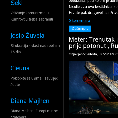
petokraka, pod kojom je ubije
Šeki
Nicolier, za ovu bestidnicu st
Hrvate pak dragovoljac i žrtv
Veličanje komunizma u
Kumrovcu treba zabraniti
0 komentara
Opširnije...
Josip Žuvela
Meter: Trenutak i
prije potonuti, Rus
Birokracija - vlast nad robljem
16.dio
Objavljeno: Subota, 08 Studeni 2
Cleuna
Poklopite se ušima i zauvijek
šutite
Diana Majhen
Diana Majhen: Europi mir ne
odgovara