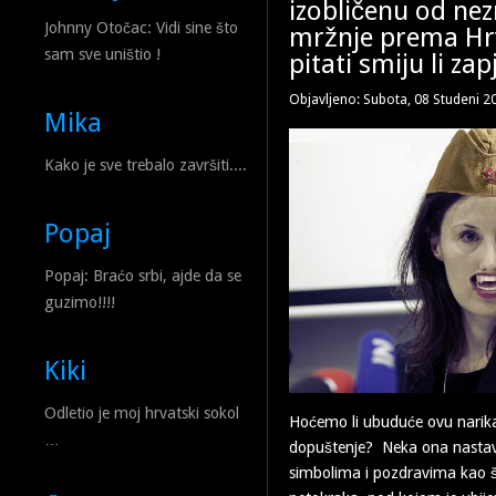
izobličenu od nez
Johnny Otočac: Vidi sine što
mržnje prema Hr
sam sve uništio !
pitati smiju li za
Objavljeno: Subota, 08 Studeni 2
Mika
Kako je sve trebalo završiti....
Popaj
Popaj: Braćo srbi, ajde da se
guzimo!!!!
Kiki
Odletio je moj hrvatski sokol
Hoćemo li ubuduće ovu narikač
…
dopuštenje? Neka ona nastavl
simbolima i pozdravima kao š