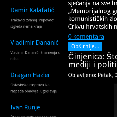
sjećanja na sve h
Damir Kalafatić
„Memorijalnog gro
komunističkih zlo
Trakavici zvanoj 'Pupovac'
Crkvu hrvatskih 
izgleda nema kraja
0 komentara
Vladimir Dananić
Opširnije...
Vladimir Dananić: Znamenja s
Činjenica: Št
neba
mediji i poli
Dragan Hazler
Objavljeno: Petak, 
Ostavinska rasprava iza
raspada obadvije Jugoslavije
Ivan Runje