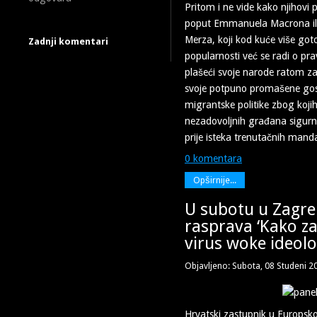
Pritom i ne vide kako njihovi p
poput Emmanuela Macrona ili
Merza, koji kod kuće više got
Zadnji komentari
popularnosti već se radi o pr
plašeći svoje narode ratom z
svoje potpuno promašene gosp
migrantske politike zbog kojih
nezadovoljnih građana sigurno 
prije isteka trenutačnih mand
0 komentara
Opširnije...
U subotu u Zagre
rasprava ‘Kako za
virus woke ideolo
Objavljeno: Subota, 08 Studeni 2
Hrvatski zastupnik u Europs