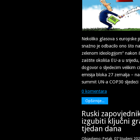
Nekoliko glasova s ​​europske p
snažno je odbacilo ono što n
zelenom ideologijom“ nakon št
zaštite okoliša EU-a u srijedu
dogovor o sljedećim velikim c
emisija bloka 27 zemalja – na
summit UN-a COP30 sljedeći 
0 komentara
Opširnije...
Ruski zapovjednik
izgubiti ključni g
tjedan dana
Objavljeno: Petak, 07 Studeni 20