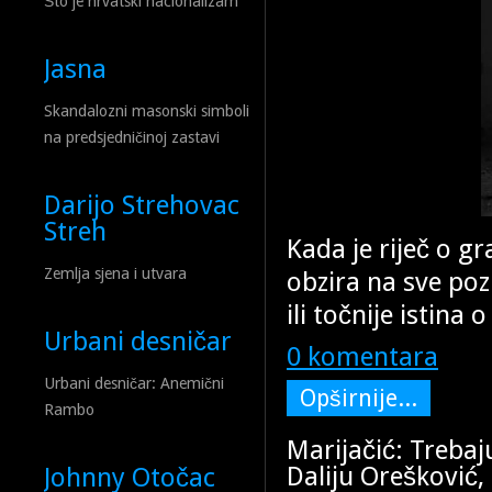
Što je hrvatski nacionalizam
Jasna
Skandalozni masonski simboli
na predsjedničinoj zastavi
Darijo Strehovac
Streh
Kada je riječ o g
Zemlja sjena i utvara
obzira na sve po
ili točnije istin
Urbani desničar
0 komentara
Urbani desničar: Anemični
Opširnije...
Rambo
Marijačić: Trebaju
Daliju Orešković,
Johnny Otočac