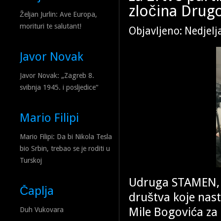
zločina Drugo
Željan Jurlin: Ave Europa,
morituri te salutant!
Objavljeno: Nedjelj
Javor Novak
Javor Novak: „Zagreb 8.
svibnja 1945. i posljedice“
Mario Filipi
Mario Filipi: Da bi Nikola Tesla
bio Srbin, trebao se je roditi u
Turskoj
Udruga STAMEN, b
Čaplja
društva koje nast
Mile Bogovića za 
Duh Vukovara