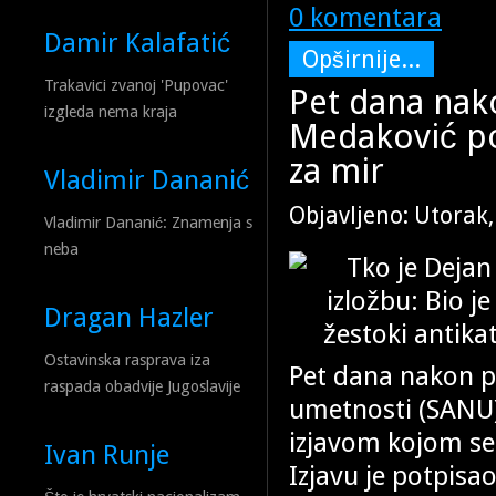
0 komentara
Damir Kalafatić
Opširnije...
Trakavici zvanoj 'Pupovac'
Pet dana nak
izgleda nema kraja
Medaković po
za mir
Vladimir Dananić
Objavljeno: Utorak
Vladimir Dananić: Znamenja s
neba
Dragan Hazler
Ostavinska rasprava iza
Pet dana nakon p
raspada obadvije Jugoslavije
umetnosti (SANU)
izjavom kojom se 
Ivan Runje
Izjavu je potpisa