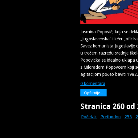
Jasmina Popović, koja se dekl
„Jugoslavenska“ i kćer „oficira
Savez komunista Jugoslavije 
u trećem razredu srednje škole
Popovićka se idealno uklapa 
s Miloradom Popovcem koji 
agitacijom počeo baviti 1982
0 komentara
Opširnije...
Stranica 260 od
Početak
Prethodno
255
2