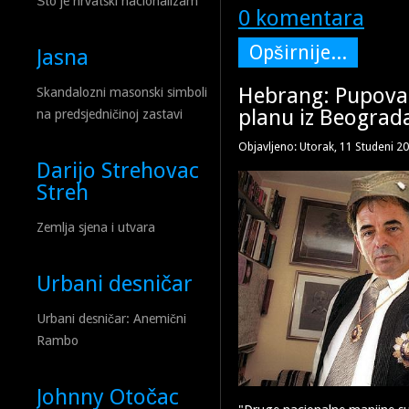
Što je hrvatski nacionalizam
0 komentara
Opširnije...
Jasna
Hebrang: Pupovac
Skandalozni masonski simboli
planu iz Beograd
na predsjedničinoj zastavi
Objavljeno: Utorak, 11 Studeni 2
Darijo Strehovac
Streh
Zemlja sjena i utvara
Urbani desničar
Urbani desničar: Anemični
Rambo
Johnny Otočac