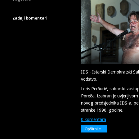
Zadnji komentari
IDS - Istarski Demokratski Sa
vodstvo.
Loris Peršurić, saborski zastu
Poreča, izabran je uvjerljivo
novog predsjednika IDS-a, pe
stranke 1990. godine.
0 komentara
Opširnije...