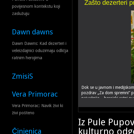
Zašto dezerteri p
povijesnom kontekstu koji
zaslužuju
Dawn dawns
Dawn Dawns: Kad dezerteri i
veleizdajnici oduzimaju odličja
ratnim herojima
ZmisiS
Dok se u javnom i medijskom 
Vera Primorac
pozdrav „Za dom spremni” pod
najvažnije – herojski ratni 
Vera Primorac: Navik živi ki
živi pošteno
Iz Pule Pupov
kulturno odgo
Činjenica