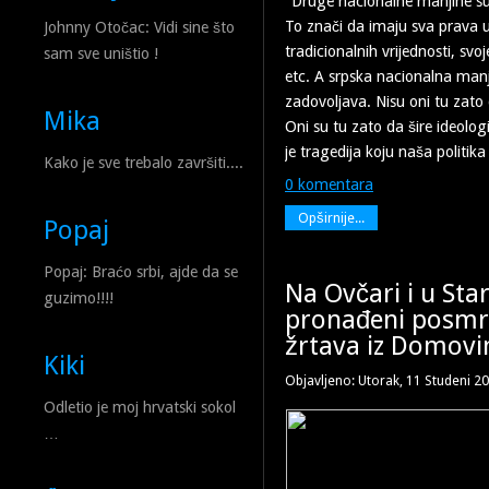
"Druge nacionalne manjine su
To znači da imaju sva prava u
Johnny Otočac: Vidi sine što
tradicionalnih vrijednosti, svoj
sam sve uništio !
etc. A srpska nacionalna manj
zadovoljava. Nisu oni tu zato 
Mika
Oni su tu zato da šire ideologi
je tragedija koju naša politika
Kako je sve trebalo završiti....
0 komentara
Opširnije...
Popaj
Popaj: Braćo srbi, ajde da se
Na Ovčari i u St
guzimo!!!!
pronađeni posmrt
žrtava iz Domovi
Kiki
Objavljeno: Utorak, 11 Studeni 2
Odletio je moj hrvatski sokol
…