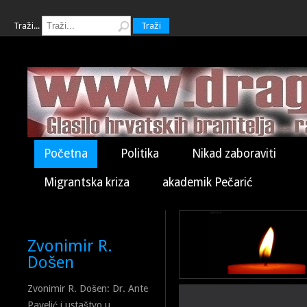
Traži...
Traži
Početna
Politika
Nikad zaboraviti
Migrantska kriza
akademik Pečarić
Zvonimir R.
Došen
Zvonimir R. Došen: Dr. Ante
Pavelić i ustaštvo u