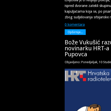
izvijestila je u nedjelju policij
ispred dvorane zatekli skupi
kapuljačama koja se, po pisan
zbog sudjelovanja srbijanske r
0 komentara
Opširnije...
Bože Vukušić raz
novinarku HRT-a 
Pupovca
Objavljeno: Ponedjeljak, 10 Stud