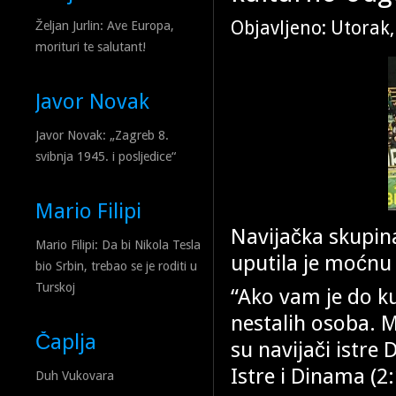
Objavljeno: Utorak
Željan Jurlin: Ave Europa,
morituri te salutant!
Javor Novak
Javor Novak: „Zagreb 8.
svibnja 1945. i posljedice“
Mario Filipi
Navijačka skupina
Mario Filipi: Da bi Nikola Tesla
uputila je moćnu
bio Srbin, trebao se je roditi u
Turskoj
“Ako vam je do ku
nestalih osoba. M
Čaplja
su navijači istr
Istre i Dinama (2:
Duh Vukovara