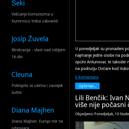
Šeki
Veličanje komunizma u
Kumrovcu treba zabraniti
Josip Žuvela
U ponedjeljak su pronađeni po
Birokracija - vlast nad robljem
najmanje jedne osobe na podr
16.dio
općini Antunovac te također 
na području Ovčare kod Vuko
Cleuna
0 komentara
Poklopite se ušima i zauvijek
Opširnije...
šutite
Lili Benčik: Ivan 
više nije počasni 
Diana Majhen
Objavljeno: Ponedjeljak, 10 Stud
Diana Majhen: Europi mir ne
odgovara