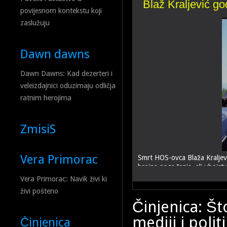
povijesnom kontekstu koji
zaslužuju
Dawn dawns
Dawn Dawns: Kad dezerteri i
veleizdajnici oduzimaju odličja
ratnim herojima
ZmisiS
Vera Primorac
S
b
Vera Primorac: Navik živi ki
živi pošteno
Činjenica: Št
mediji i poli
Činjenica