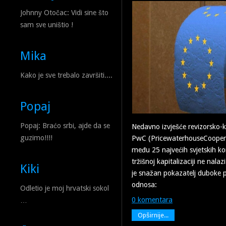
Johnny Otočac: Vidi sine što
sam sve uništio !
Mika
Kako je sve trebalo završiti....
Popaj
Popaj: Braćo srbi, ajde da se
Nedavno izvješće revizorsko-
guzimo!!!!
PwC (PricewaterhouseCoopers
među 25 najvećih svjetskih 
tržišnoj kapitalizaciji ne nala
Kiki
je snažan pokazatelj duboke 
odnosa:
Odletio je moj hrvatski sokol
0 komentara
…
Opširnije...