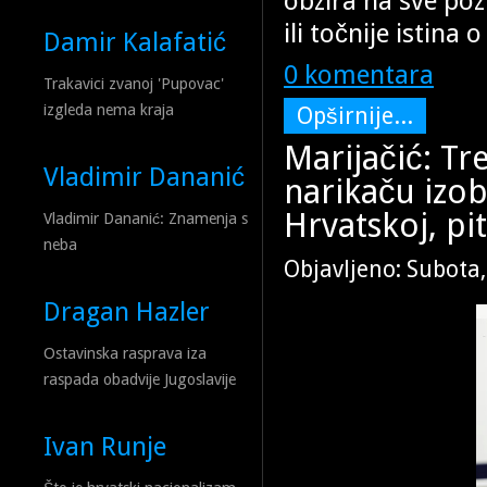
obzira na sve po
ili točnije istin
Damir Kalafatić
0 komentara
Trakavici zvanoj 'Pupovac'
izgleda nema kraja
Opširnije...
Marijačić: Tre
Vladimir Dananić
narikaču izo
Hrvatskoj, pit
Vladimir Dananić: Znamenja s
neba
Objavljeno: Subota
Dragan Hazler
Ostavinska rasprava iza
raspada obadvije Jugoslavije
Ivan Runje