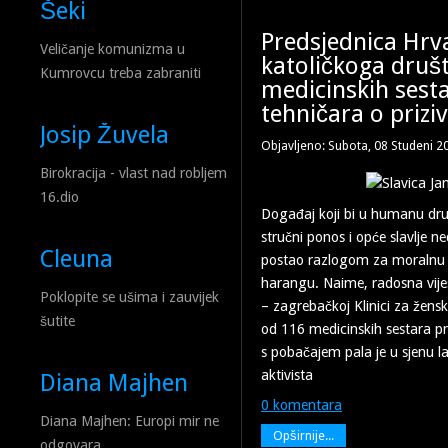
Šeki
Predsjednica Hrv
Veličanje komunizma u
katoličkoga druš
Kumrovcu treba zabraniti
medicinskih sesta
tehničara o priziv
Josip Žuvela
Objavljeno: Subota, 08 Studeni 2
Birokracija - vlast nad robljem
16.dio
Događaj koji bi u humanu dr
stručni ponos i opće slavlje n
Cleuna
postao razlogom za moralnu 
harangu. Naime, radosna vije
Poklopite se ušima i zauvijek
– zagrebačkoj Klinici za žensk
šutite
od 116 medicinskih sestara pri
s pobačajem pala je u sjenu la
aktivista
Diana Majhen
0 komentara
Diana Majhen: Europi mir ne
Opširnije...
odgovara