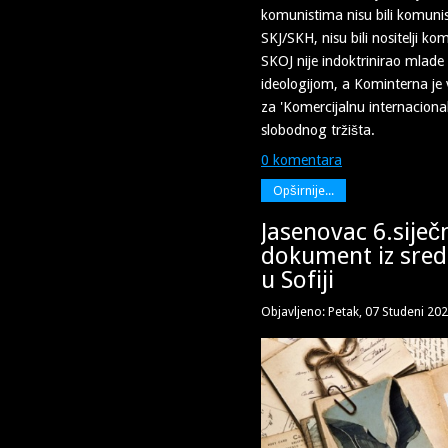
komunistima nisu bili komunist
SKJ/SKH, nisu bili nositelji k
SKOJ nije indoktrinirao mlad
ideologijom, a Kominterna je 
za 'Komercijalnu internacionalu'
slobodnog tržišta.
0 komentara
Opširnije...
Jasenovac 6.siječ
dokument iz sred
u Sofiji
Objavljeno: Petak, 07 Studeni 20