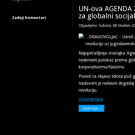
UN-ova AGENDA 2
za globalni socija
Zadnji komentari
Objavljeno: Subota, 08 Studeni 2
Najupečatljivija značajka ‘Age
neskriveni putokaz prema glo
korporativizmu/fašizmu
Povod za objavu teksta pod 
naslovom je nedavni događaj
revoluciju.
0 komentara
Opširnije...