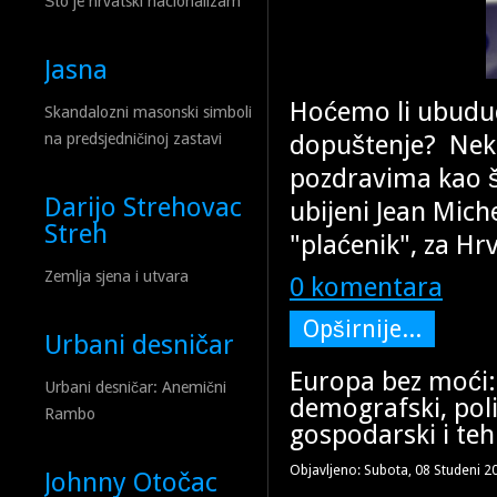
Što je hrvatski nacionalizam
Jasna
Hoćemo li ubuduće
Skandalozni masonski simboli
dopuštenje? Neka
na predsjedničinoj zastavi
pozdravima kao š
Darijo Strehovac
ubijeni Jean Mich
Streh
"plaćenik", za Hr
Zemlja sjena i utvara
0 komentara
Opširnije...
Urbani desničar
Europa bez moći:
Urbani desničar: Anemični
demografski, poli
Rambo
gospodarski i te
Objavljeno: Subota, 08 Studeni 2
Johnny Otočac