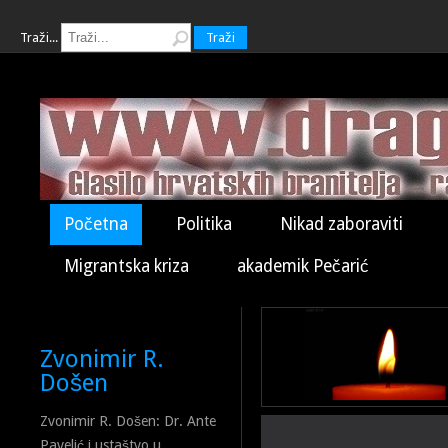
Traži...
Traži
Početna
Politika
Nikad zaboraviti
Migrantska kriza
akademik Pečarić
Zvonimir R.
Došen
Zvonimir R. Došen: Dr. Ante
Pavelić i ustaštvo u