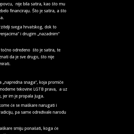
Pupovcu, nije bila satira, kao što mu
lo financiraju. Što je satira, a što
ma.
rzitelji svega hrvatskog, dok to
kvenjacima“ i drugim „nazadnim“
i točno određeno što je satira, te
nati da je sve drugo, što nije
irati.
 ta „napredna snaga“, koja promiče
i moderne tekovine LGTB prava, a uz
, jer im je propala Juga.
lo kome će se maškare narugati i
 tradiciju, pa same određivale narodu
maškare smiju ponašati, koga će