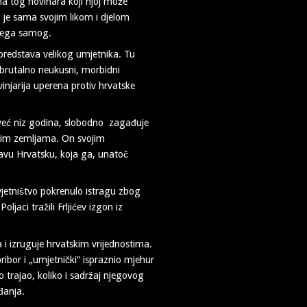
a tog novinara koji njoj može
o je sama svojim likom i djelom
 njega samog.
 predstava velikog umjetnika. Tu
brutalno neukusni, morbidni
njarija uperena protiv hrvatske
, već niz godina, slobodno zagađuje
dnim zemljama. On svojim
avu Hrvatsku, koja ga, unatoč
jetništvo pokrenulo istragu zbog
ljaci tražili Frljićev izgon iz
a i izruguje hrvatskim vrijednostima.
ibor i „umjetnički“ ispraznio mjehur
o trajao, koliko i sadržaj njegovog
đanja.