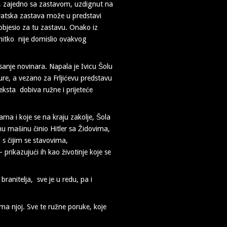
k, zajedno sa zastavom, uzdignut na
vatska zastava može u predstavi
 objesio za tu zastavu. Onako iz
 nitko nije domislio ovakvog
sanje novinara. Napala je Ivicu Šolu
ure, a vezano za Frljićevu predstavu
teksta dobiva ružne i prijeteće
ama i koje se na kraju zakolje, Šola
dnu mašinu činio Hitler sa Židovima,
s čijim se stavovima,
 prikazujući ih kao životinje koje se
ranitelja, sve je u redu, pa i
ema njoj. Sve te ružne poruke, koje