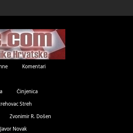
mne
Komentari
la
Činjenica
trehovac Streh
Zvonimir R. Došen
Javor Novak