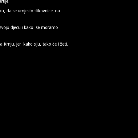
rtije.
eku, da se umjesto slikovnice, na
i svoju djecu i kako se moramo
rnju, jer kako siju, tako će i žeti.