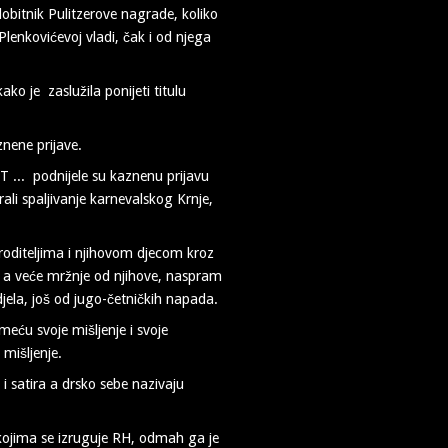
obitnik Pulitzerove nagrade, koliko
Plenkovićevoj vladi, čak i od njega
o je zaslužila ponijeti titulu
nene prijave.
T ... podnijele su kaznenu prijavu
ali spaljivanje karnevalskog Krnje,
roditeljima i njihovom djecom kroz
ju, a veće mržnje od njihove, naspram
idjela, još od jugo-četničkih napada.
eću svoje mišljenje i svoje
mišljenje.
i satira a drsko sebe nazivaju
kojima se izruguje RH, odmah ga je