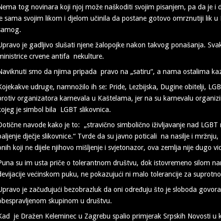
Nema tog novinara koji njoj može naškoditi svojim pisanjem, pa da je i d
je sama svojim likom i djelom učinila da postane gotovo omrznutiji lik u 
samog.
Upravo je gadljivo slušati njene žalopojke nakon takvog ponašanja. Svakak
ministrice crvene antifa nekulture.
Naviknuti smo da njima pripada pravo na „satiru“, a nama ostalima kaz
Kojekakve udruge, namnožilo ih se: Pride, Lezbijska, Dugine obitelji, LGB
protiv organizatora karnevala u Kaštelama, jer na su karnevalu organizir
kojeg je simbol bila LGBT slikovnica.
Dotične navode kako je to: „stravično simbolično iživljavanje nad LGBT 
paljenje dječje slikovnice.“ Tvrde da su javno poticali na nasilje i mržn
onih koji ne dijele njihovo mišljenje i svjetonazor, ova zemlja nije dugo v
Puna su im usta priče o tolerantnom društvu, dok istovremeno silom nam
devijacije većinskom puku, ne pokazujući ni malo tolerancije za suprotno 
Upravo je začuđujući bezobrazluk da oni određuju što je sloboda govora 
obespravljenom skupinom u društvu.
Kad je Dražen Keleminec u Zagrebu spalio primjerak Srpskih Novosti u 