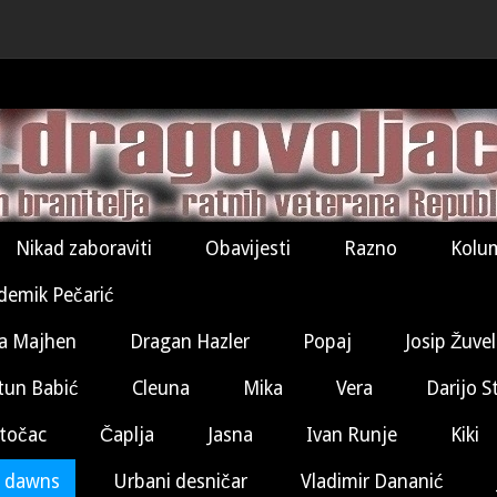
Nikad zaboraviti
Obavijesti
Razno
Kolu
demik Pečarić
a Majhen
Dragan Hazler
Popaj
Josip Žuve
tun Babić
Cleuna
Mika
Vera
Darijo S
točac
Čaplja
Jasna
Ivan Runje
Kiki
 dawns
Urbani desničar
Vladimir Dananić