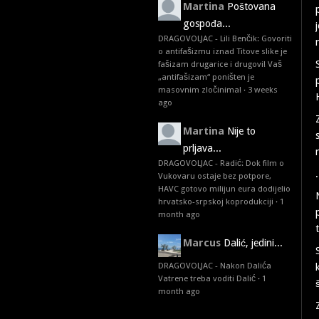
Martina
Poštovana
gospođa...
DRAGOVOLJAC - Lili Benčik: Govoriti
o antifašizmu iznad Titove slike je
fašizam drugarice i drugovi! Vaš
„antifašizam“ poništen je
masovnim zločinima!
·
3 weeks
ago
Martina
Nije to
prljava...
DRAGOVOLJAC - Radić: Dok film o
.
Vukovaru ostaje bez potpore,
HAVC gotovo milijun eura dodijelio
hrvatsko-srpskoj koprodukciji
·
1
month ago
Marcus
Dalić, jedini...
DRAGOVOLJAC - Nakon Dalića
Vatrene treba voditi Dalić
·
1
month ago