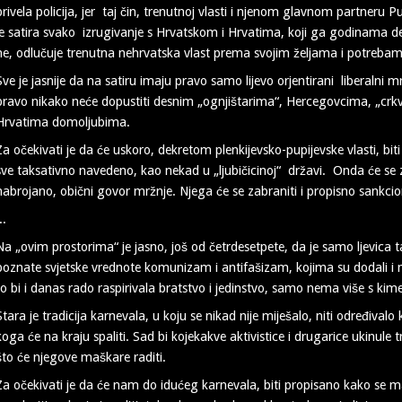
privela policija, jer taj čin, trenutnoj vlasti i njenom glavnom partneru 
je satira svako izrugivanje s Hrvatskom i Hrvatima, koji ga godinama debe
ne, odlučuje trenutna nehrvatska vlast prema svojim željama i potreba
Sve je jasnije da na satiru imaju pravo samo lijevo orjentirani liberalni m
pravo nikako neće dopustiti desnim „ognjištarima“, Hercegovcima, „cr
Hrvatima domoljubima.
Za očekivati je da će uskoro, dekretom plenkijevsko-pupijevske vlasti, bit
sve taksativno navedeno, kao nekad u „ljubičicinoj“ državi. Onda će se z
nabrojano, obični govor mržnje. Njega će se zabraniti i propisno sankcion
..
Na „ovim prostorima“ je jasno, još od četrdesetpete, da je samo ljevica
poznate svjetske vrednote komunizam i antifašizam, kojima su dodali 
to bi i danas rado raspirivala bratstvo i jedinstvo, samo nema više s kime
Stara je tradicija karnevala, u koju se nikad nije miješalo, niti određiva
koga će na kraju spaliti. Sad bi kojekakve aktivistice i drugarice ukinule
što će njegove maškare raditi.
Za očekivati je da će nam do idućeg karnevala, biti propisano kako se 