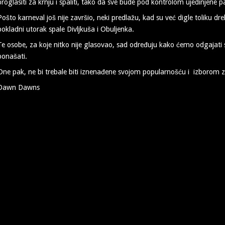
proglasiti za krnju i spaliti, tako da sve bude pod kontrolom ujedinjene pa
Pošto karneval još nije završio, neki predlažu, kad su već digle toliku dr
pokladni utorak spale Divljkuša i Obuljenka.
Te osobe, za koje nitko nije glasovao, sad određuju kako ćemo odgajat
ponašati.
One pak, ne bi trebale biti iznenađene svojom popularnošću i izborom za K
Dawn Dawns