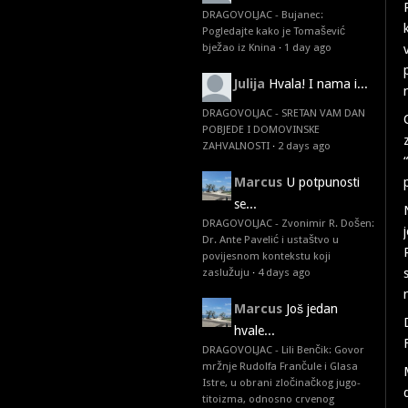
DRAGOVOLJAC - Bujanec:
Pogledajte kako je Tomašević
bježao iz Knina
·
1 day ago
Julija
Hvala! I nama i...
DRAGOVOLJAC - SRETAN VAM DAN
POBJEDE I DOMOVINSKE
ZAHVALNOSTI
·
2 days ago
Marcus
U potpunosti
se...
DRAGOVOLJAC - Zvonimir R. Došen:
Dr. Ante Pavelić i ustaštvo u
povijesnom kontekstu koji
zaslužuju
·
4 days ago
Marcus
Još jedan
hvale...
DRAGOVOLJAC - Lili Benčik: Govor
mržnje Rudolfa Frančule i Glasa
Istre, u obrani zločinačkog jugo-
titoizma, odnosno crvenog