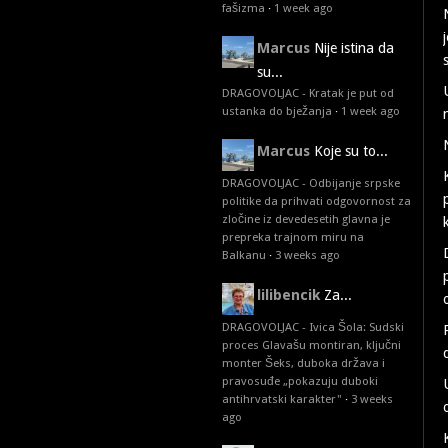
fašizma
·
1 week ago
Marcus
Nije istina da
su...
DRAGOVOLJAC - Kratak je put od
ustanka do bježanja
·
1 week ago
Marcus
Koje su to...
DRAGOVOLJAC - Odbijanje srpske
politike da prihvati odgovornost za
zločine iz devedesetih glavna je
prepreka trajnom miru na
Balkanu
·
3 weeks ago
lilibencik
Za...
DRAGOVOLJAC - Ivica Šola: Sudski
proces Glavašu montiran, ključni
monter Šeks, duboka država i
pravosuđe „pokazuju duboki
antihrvatski karakter"
·
3 weeks
ago