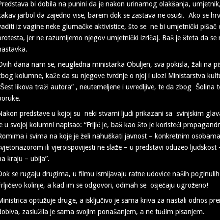
Predstava bi dobila na punini da je nakon urinarnog olakšanja, umjetni
kakav jarbol da zajedno vise, barem dok se zastava ne osuši. Ako se hr
vaditi iz vagine neke glumačke aktivistice, što se ne bi umjetnički pišač
protesta, jer ne razumijemo njegov umjetnički izričaj. Baš je šteta da se
nastavka.
Ovih dana nam se, neugledna ministarka Obuljen, sva pokisla, žali na pi
zbog kolumne, kaže da su njegove tvrdnje o njoj i ulozi Ministarstva kult
“Šest likova traži autora” , neutemeljene i uvredljive, te da zbog Šolina 
poruke.
Nakon predstave u kojoj su neki stvarni ljudi prikazani sa svinjskim glav
je u svojoj kolumni napisao: “Frljić je, baš kao što je koristeći propagan
Romima i svima na koje je želi nahuškati javnost – konkretnim osobama 
svjetonazorom ili vjeroispovijesti ne slaže – u predstavi oduzeo ljudskost –
na kraju – ubija”.
Dok se rugaju drugima, u filmu ismijavaju ratne udovice naših poginulih b
Frljićevo kolinje, a kad im se odgovori, odmah se osjećaju ugroženo!
Ministrica optužuje druge, a isključivo je sama kriva za nastali odnos pr
dobiva, zaslužila je sama svojim ponašanjem, a ne tuđim pisanjem.