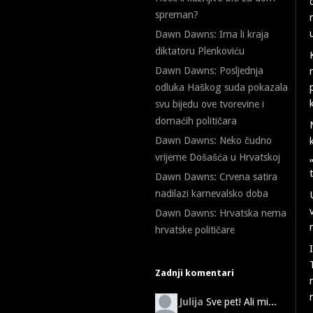
spreman?
Dawn Dawns: Ima li kraja
diktatoru Plenkoviću
Dawn Dawns: Posljednja
odluka Haškog suda pokazala
svu bijedu ove tvorevine i
domaćih političara
Dawn Dawns: Neko čudno
vrijeme Došašća u Hrvatskoj
Dawn Dawns: Crvena satira
nadilazi karnevalsko doba
Dawn Dawns: Hrvatska nema
hrvatske političare
Zadnji komentari
Julija
Sve pet! Ali mi...