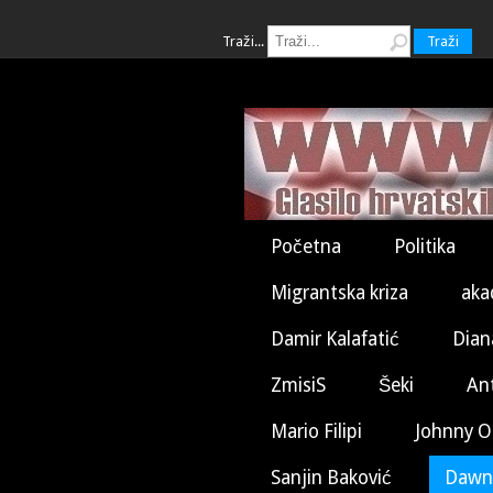
Traži...
Traži
Početna
Politika
Migrantska kriza
aka
Damir Kalafatić
Dian
ZmisiS
Šeki
An
Mario Filipi
Johnny O
Sanjin Baković
Dawn