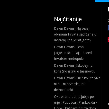
Najčitanije
Dawn Dawns: Najveća
obmana Hrvata sadržana u
uvjerenju da je rat gotov
Dawn Dawns: Lepa
jugočetnička cajka usred
hrvatske metropole
Dawn Dawns: Iskopajmo
konačno istinu o Jasenovcu
Dawn Dawns: HDZ koji to više
nije – ni hrvatski , ni
demokratski
Oktroirano domoljublje po
mjeri Pupovca i Plenkovića -
Hoće li kažnjivo biti za dom