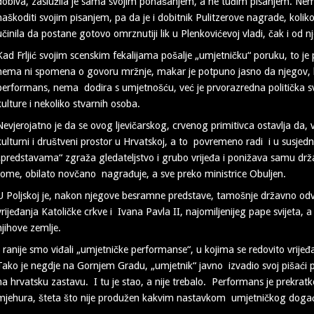
dobiva, zaslužila je sama svojim ponašanjem, a ne tuđim pisanjem. Nem
naškoditi svojim pisanjem, pa da je i dobitnik Pulitzerove nagrade, kolik
učinila da postane gotovo omrznutiji lik u Plenkovićevoj vladi, čak i od
Kad Frljić svojim scenskim fekalijama pošalje „umjetničku“ poruku, to je
nema ni spomena o govoru mržnje, makar je potpuno jasno da njegov, 
performans, nema dodira s umjetnošću, već je prvorazredna politička svi
kulture i nekoliko stvarnih osoba.
Nevjerojatno je da se ovog ljevičarskog, crvenog primitivca ostavlja da
kulturni i društveni prostor u Hrvatskoj, a to povremeno radi i u susje
„predstavama“ zgraža gledateljstvo i grubo vrijeđa i ponižava samu drž
tome, obilato novčano nagrađuje, a sve preko ministrice Obuljen.
U Poljskoj je, nakon njegove besramne predstave, tamošnje državno odv
vrijeđanja Katoličke crkve i Ivana Pavla II, najomiljenijeg pape svijeta, a Po
njihove zemlje.
I ranije smo viđali „umjetničke performanse“, u kojima se redovito vrijeđ
Tako je negdje na Gornjem Gradu, „umjetnik“ javno izvadio svoj pišaći pr
na hrvatsku zastavu. I tu je stao, a nije trebalo. Performans je prekratk
mjehura, šteta što nije produžen kakvim nastavkom umjetničkog doga