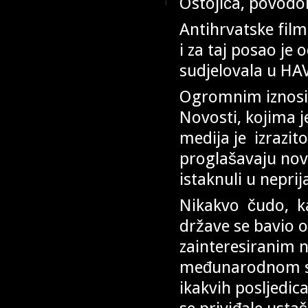
Ostojića, povodo
Antihrvatske fil
i za taj posao je
sudjelovala u H
Ogromnim iznosim
Novosti, kojima je
medija je izrazito
proglašavaju nov
istaknuli u nepri
Nikakvo čudo, ka
države se bavio 
zainteresiranim 
međunarodnom sud
ikakvih posljedic