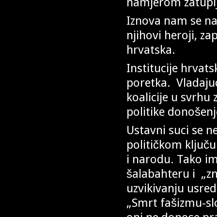
namjerom zatuplj
Iznova nam se nam
njihovi heroji, za
hrvatska.
Institucije hrvat
poretka. Vladaju
koalicije u svrhu
politike donošen
Ustavni suci se n
političkom ključu 
i narodu. Tako i
šalabahteru i „zn
uzvikivanju usre
„Smrt fašizmu-s