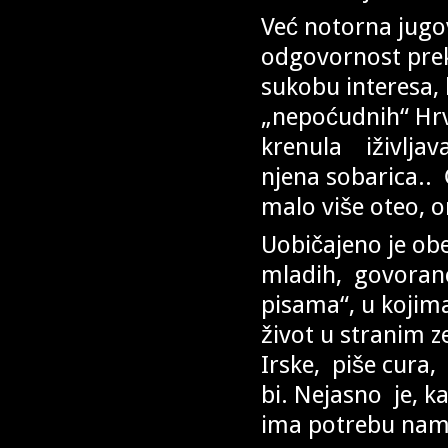
Već notorna jugov
odgovornost prek
sukobu interesa, 
„nepoćudnih“ Hrva
krenula iživljava
njena sobarica..
malo više oteo, o
Uobičajeno je ob
mladih, govoranc
pisama“, u kojima
život u stranim ze
Irske, piše cura,
bi. Nejasno je, k
ima potrebu nama