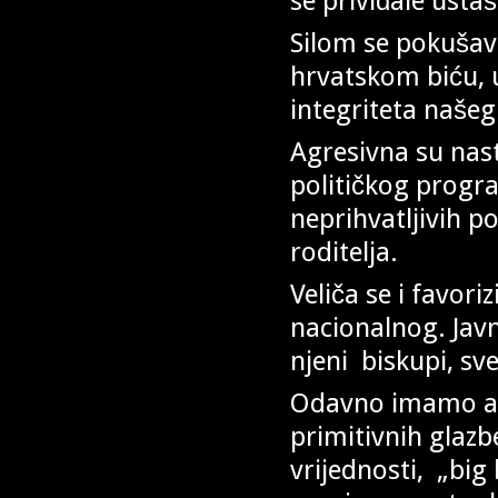
se priviđale ustaš
Silom se pokušava
hrvatskom biću, 
integriteta naše
Agresivna su nas
političkog progr
neprihvatljivih p
roditelja.
Veliča se i favor
nacionalnog. Javn
njeni biskupi, sveć
Odavno imamo ag
primitivnih glazb
vrijednosti, „big 