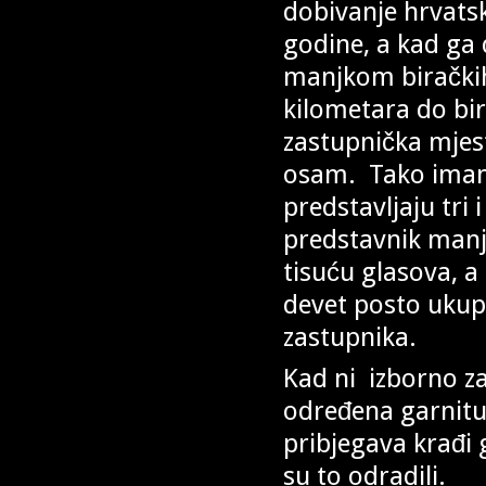
dobivanje hrvatsk
godine, a kad ga 
manjkom biračkih
kilometara do bir
zastupnička mjest
osam. Tako imam
predstavljaju tri 
predstavnik manj
tisuću glasova, a
devet posto ukup
zastupnika.
Kad ni izborno z
određena garnitur
pribjegava krađi 
su to odradili.