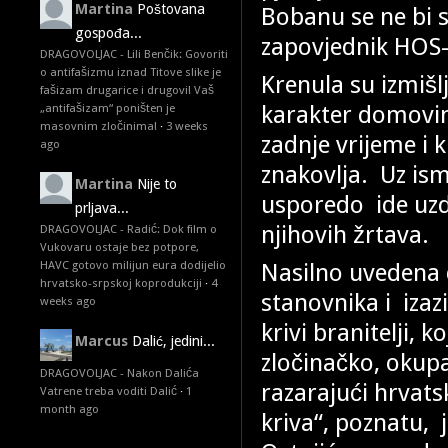
Martina
Poštovana
Bobanu se ne bi s
gospođa...
zapovjednik HOS-
DRAGOVOLJAC - Lili Benčik: Govoriti
o antifašizmu iznad Titove slike je
Krenula su izmišl
fašizam drugarice i drugovi! Vaš
karakter domovins
„antifašizam“ poništen je
masovnim zločinima!
·
3 weeks
zadnje vrijeme i k
ago
znakovlja. Uz ismi
Martina
Nije to
usporedo ide uzd
prljava...
njihovih žrtava.
DRAGOVOLJAC - Radić: Dok film o
Vukovaru ostaje bez potpore,
Nasilno uvedena ć
HAVC gotovo milijun eura dodijelio
hrvatsko-srpskoj koprodukciji
·
4
stanovnika i izaz
weeks ago
krivi branitelji, k
Marcus
Dalić, jedini...
zločinačko, okupa
DRAGOVOLJAC - Nakon Dalića
razarajući hrvats
Vatrene treba voditi Dalić
·
1
month ago
kriva“, poznatu, 