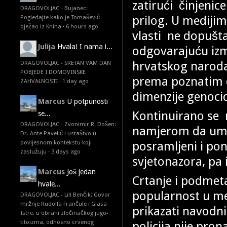
zatirući činjenice
DRAGOVOLJAC - Bujanec:
prilog. U medijim
Pogledajte kako je Tomašević
bježao iz Knina
·
6 hours ago
vlasti ne dopušta
Julija
Hvala! I nama i...
odgovarajuću izm
hrvatskog naroda 
DRAGOVOLJAC - SRETAN VAM DAN
POBJEDE I DOMOVINSKE
prema poznatim č
ZAHVALNOSTI
·
1 day ago
dimenzije genoci
Marcus
U potpunosti
Kontinuirano se na
se...
DRAGOVOLJAC - Zvonimir R. Došen:
namjerom da umj
Dr. Ante Pavelić i ustaštvo u
posramljeni i poni
povijesnom kontekstu koji
zaslužuju
·
3 days ago
svjetonazora, pa 
Marcus
Još jedan
Crtanje i podmeta
hvale...
popularnost u me
DRAGOVOLJAC - Lili Benčik: Govor
mržnje Rudolfa Frančule i Glasa
prikazati navodni
Istre, u obrani zločinačkog jugo-
titoizma, odnosno crvenog
policija nije pro