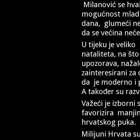
Milanović se hval
mogućnost mladi
dana, glumeći nek
da se većina neće
U tijeku je velik
nataliteta, na št
upozorava, nažalo
zainteresirani za
da je moderno i p
A također su raz
Važeći je izborni
favorizira manji
hrvatskog puka.
Milijuni Hrvata s