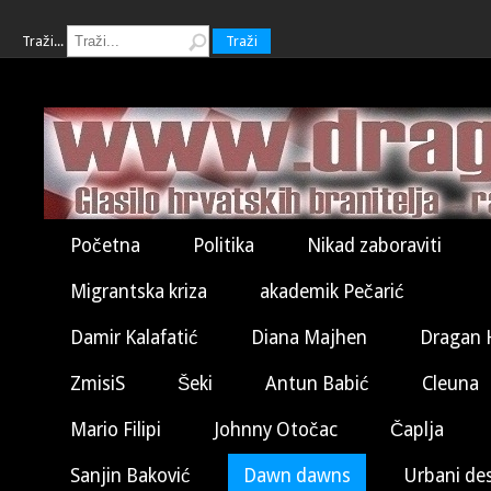
Traži...
Traži
Početna
Politika
Nikad zaboraviti
Migrantska kriza
akademik Pečarić
Damir Kalafatić
Diana Majhen
Dragan 
ZmisiS
Šeki
Antun Babić
Cleuna
Mario Filipi
Johnny Otočac
Čaplja
Sanjin Baković
Dawn dawns
Urbani de