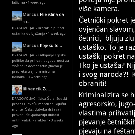
fašizma
·
1 week ago
više kamera.
Marcus
Nije istina da
Četnički pokret je
su...
ovjenčan slavom, 
DRAGOVOLJAC - Kratak je put od
ustanka do bježanja
·
1 week ago
četnici, bljuju zl
ustaško. To je ra
Marcus
Koje su to...
ustaški pokret na
DRAGOVOLJAC - Odbijanje srpske
politike da prihvati odgovornost za
Tko je ustaša? Ni
zločine iz devedesetih glavna je
prepreka trajnom miru na
i svog naroda?! K
Balkanu
·
3 weeks ago
obraniti!
lilibencik
Za...
Kriminalizira se 
DRAGOVOLJAC - Ivica Šola: Sudski
agresorsko, jugo
proces Glavašu montiran, ključni
monter Šeks, duboka država i
vlastima prihvatl
pravosuđe „pokazuju duboki
pjevanje četnički
antihrvatski karakter"
·
3 weeks
ago
pjevaju na feštam