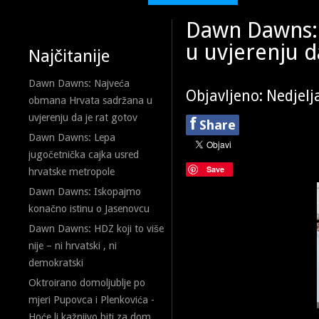
Dawn Dawns:
u uvjerenju d
Najčitanije
Dawn Dawns: Najveća
Objavljeno: Nedjelj
obmana Hrvata sadržana u
uvjerenju da je rat gotov
f
Share
Dawn Dawns: Lepa
jugočetnička cajka usred
Save
hrvatske metropole
Dawn Dawns: Iskopajmo
konačno istinu o Jasenovcu
Dawn Dawns: HDZ koji to više
nije – ni hrvatski , ni
demokratski
Oktroirano domoljublje po
mjeri Pupovca i Plenkovića -
Hoće li kažnjivo biti za dom