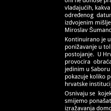
oni ne donose pra
vladajućih, kakva
određenog datuma
izdvojenim mišlje
Miroslav Šuman
Kontinuirano je up
ponižavanje u tol
postojanje. U H
provocira obraća
jedinim u Saboru
pokazuje koliko po
hrvatske instituc
Osnivaju se koje
smijemo ponašati 
izražavanja domol