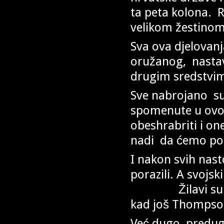
ta peta kolona. R
velikom žestinom
Sva ova djelovan
oružanog, nastav
drugim sredstvi
Sve nabrojano su 
spomenute u ovo
obeshrabriti i o
nadi da ćemo pok
I nakon svih nast
porazili
Žilavi su Hrvat
kad još Thompson
Već dugo, predug