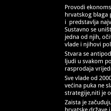
Provodi ekonomsk
hrvatskog blaga p
i predstavlja naj
Sustavno se uništ
jedna od njih, oči
vlade i nj
Stvara se antipod
ljudi u svakom po
rasprodaja vrije
Sve vlade od 2000
većina puka ne 
strategije,niti je
Zaista je začuđuj
hrvatske države i