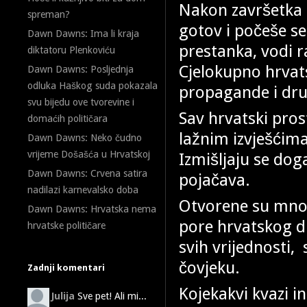
Nakon završetka o
spreman?
gotov i počeše se 
Dawn Dawns: Ima li kraja
prestanka, vodi r
diktatoru Plenkoviću
Cjelokupno hrvat
Dawn Dawns: Posljednja
odluka Haškog suda pokazala
propagande i dru
svu bijedu ove tvorevine i
Sav hrvatski pros
domaćih političara
lažnim izvješćim
Dawn Dawns: Neko čudno
vrijeme Došašća u Hrvatskoj
Izmišljaju se dog
Dawn Dawns: Crvena satira
pojačava.
nadilazi karnevalsko doba
Otvorene su mnog
Dawn Dawns: Hrvatska nema
pore hrvatskog d
hrvatske političare
svih vrijednosti
čovjeku.
Zadnji komentari
Kojekakvi kvazi i
Julija
Sve pet! Ali mi...