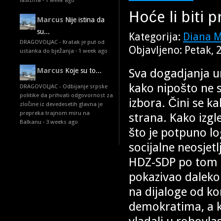
fašizma
·
1 week ago
Hoće li biti 
Marcus
Nije istina da
su...
Kategorija:
Diana 
DRAGOVOLJAC - Kratak je put od
Objavljeno: Petak, 
ustanka do bježanja
·
1 week ago
Sva dogadjanja un
Marcus
Koje su to...
kako nipošto ne 
DRAGOVOLJAC - Odbijanje srpske
politike da prihvati odgovornost za
izbora. Čini se k
zločine iz devedesetih glavna je
prepreka trajnom miru na
strana. Kako izgle
Balkanu
·
3 weeks ago
što je potpuno l
socijalne neosjet
HDZ-SDP po tom p
pokazivao daleko 
na dijaloge od ko
demokratima, a ko