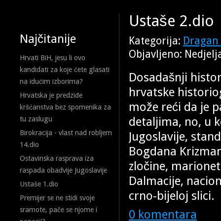
Ustaše 2.dio
Najčitanije
Kategorija:
Dragan 
Objavljeno: Nedjelj
Hrvati BiH, jesu li ovo
kandidati za koje ćete glasati
Dosadašnji histor
na idućim izborima?
hrvatske histori
Hrvatska je predziđe
može reći da je 
kršćanstva bez spomenika za
detaljima, no, u
tu zaslugu
Birokracija - vlast nad robljem
Jugoslavije, stan
14.dio
Bogdana Krizmana 
Ostavinska rasprava iza
zločine, marione
raspada obadvije Jugoslavije
Dalmacije, naciona
Ustaše 1.dio
crno-bijeloj slici.
Premijer se ne stidi svoje
sramote, pače se njome i
0 komentara