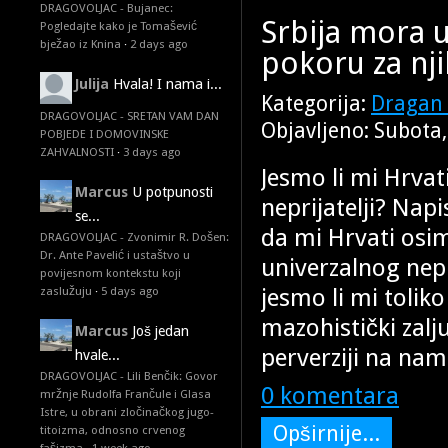
DRAGOVOLJAC - Bujanec:
Srbija mora uv
Pogledajte kako je Tomašević
bježao iz Knina
·
2 days ago
pokoru za nji
Julija
Hvala! I nama i...
Kategorija:
Dragan 
DRAGOVOLJAC - SRETAN VAM DAN
Objavljeno: Subota
POBJEDE I DOMOVINSKE
ZAHVALNOSTI
·
3 days ago
Jesmo li mi Hrvati
Marcus
U potpunosti
neprijatelji? Nap
se...
da mi Hrvati osi
DRAGOVOLJAC - Zvonimir R. Došen:
Dr. Ante Pavelić i ustaštvo u
univerzalnog nepr
povijesnom kontekstu koji
jesmo li mi toliko
zaslužuju
·
5 days ago
mazohistički zalj
Marcus
Još jedan
perverziji na nam
hvale...
DRAGOVOLJAC - Lili Benčik: Govor
0 komentara
mržnje Rudolfa Frančule i Glasa
Istre, u obrani zločinačkog jugo-
Opširnije...
titoizma, odnosno crvenog