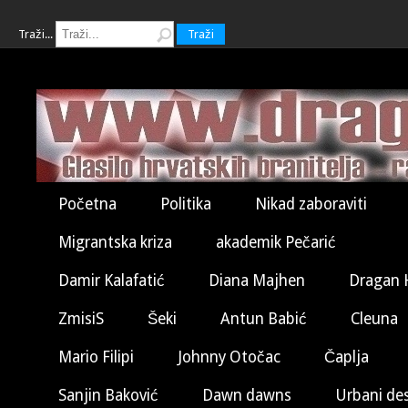
Traži...
Traži
Početna
Politika
Nikad zaboraviti
Migrantska kriza
akademik Pečarić
Damir Kalafatić
Diana Majhen
Dragan 
ZmisiS
Šeki
Antun Babić
Cleuna
Mario Filipi
Johnny Otočac
Čaplja
Sanjin Baković
Dawn dawns
Urbani de