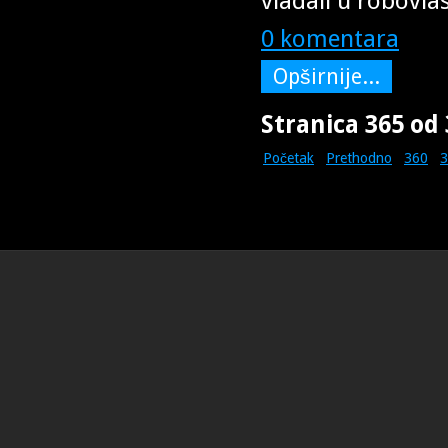
vladali u robovl
0 komentara
Opširnije...
Stranica 365 od
Početak
Prethodno
360
3