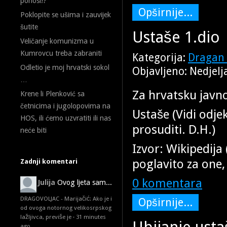
ponosi!?
Opširnije...
Poklopite se ušima i zauvijek
šutite
Ustaše 1.dio
Veličanje komunizma u
Kumrovcu treba zabraniti
Kategorija:
Dragan 
Odletio je moj hrvatski sokol
Objavljeno: Nedjelj
…
Za hrvatsku javnos
Krene li Plenković sa
četnicima i jugolopovima na
Ustaše (Vidi odjek
HOS, ili ćemo uzvratiti ili nas
prosuditi. D.H.)
neće biti
Izvor: Wikipedija 
poglavito za one,
Zadnji komentari
0 komentara
Julija
Ovog ljeta sam...
DRAGOVOLJAC - Marijačić: Ako je i
Opširnije...
od ovoga notornog velikosrpskog
lažljivca, previše je
·
31 minutes
Ubijanje usta
ago