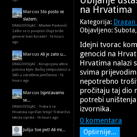
na Hrvatima
Marcus
Sto posto se
slažem.
Kategorija:
Dragan 
DRAGOVOLJAC - Mladen Pavković:
Objavljeno: Subota
Zašto se iz povijesti Oluje briše
general Ivan Korade?
·
16 hours
ago
Idejni tvorac ko
genocid na Hrva
Marcus
Ali je zato u...
Hrvatima nalazi s
DRAGOVOLJAC - Korupcijska afera
potresa Kijev: Bivšoj veleposlanici u
svima prijevodim
SAD-u određena jamčevina
·
16
nepotrebno trošit
hours ago
pročitaju taj dio
Marcus
Ispričavamo
potrebi uništenja H
se...
izvornika.
DRAGOVOLJAC - Treba li se
Hrvatska ispričati Srbiji? Treba! Evo
teksta isprike
·
16 hours ago
0 komentara
Julija
Sve pet! Ali mi...
Opširnije...