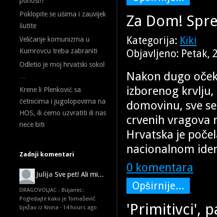
ponosi!?
Poklopite se ušima i zauvijek
Za Dom! Spre
šutite
Kategorija:
Kiki
Veličanje komunizma u
Kumrovcu treba zabraniti
Objavljeno: Petak, 
Odletio je moj hrvatski sokol
Nakon dugo očeki
…
izborenog krvlju,
Krene li Plenković sa
četnicima i jugolopovima na
domovinu, sve se
HOS, ili ćemo uzvratiti ili nas
crvenih vragova n
neće biti
Hrvatska je počel
nacionalnom iden
Zadnji komentari
0 komentara
Julija
Sve pet! Ali mi...
Opširnije...
DRAGOVOLJAC - Bujanec:
Pogledajte kako je Tomašević
'Primitivci', 
bježao iz Knina
·
14 hours ago