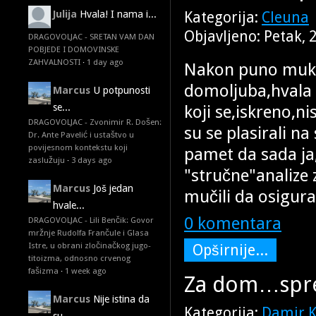
Julija
Hvala! I nama i...
Kategorija:
Cleuna
Objavljeno: Petak, 
DRAGOVOLJAC - SRETAN VAM DAN
POBJEDE I DOMOVINSKE
ZAHVALNOSTI
·
1 day ago
Nakon puno muke,s
domoljuba,hvala 
Marcus
U potpunosti
koji se,iskreno,n
se...
DRAGOVOLJAC - Zvonimir R. Došen:
su se plasirali n
Dr. Ante Pavelić i ustaštvo u
povijesnom kontekstu koji
pamet da sada j
zaslužuju
·
3 days ago
"stručne"analize 
Marcus
Još jedan
mučili da osigur
hvale...
0 komentara
DRAGOVOLJAC - Lili Benčik: Govor
mržnje Rudolfa Frančule i Glasa
Istre, u obrani zločinačkog jugo-
Opširnije...
titoizma, odnosno crvenog
fašizma
·
1 week ago
Za dom…spr
Marcus
Nije istina da
Kategorija:
Damir K