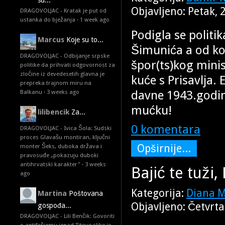
su...
Objavljeno: Petak, 
DRAGOVOLJAC - Kratak je put od
ustanka do bježanja
·
1 week ago
Podigla se politi
Marcus
Koje su to...
Šimunića a od ko
DRAGOVOLJAC - Odbijanje srpske
špor(ts)kog minis
politike da prihvati odgovornost za
zločine iz devedesetih glavna je
kuće s Prisavlja. 
prepreka trajnom miru na
davne 1943.godin
Balkanu
·
3 weeks ago
mućku!
lilibencik
Za...
0 komentara
DRAGOVOLJAC - Ivica Šola: Sudski
proces Glavašu montiran, ključni
Opširnije...
monter Šeks, duboka država i
pravosuđe „pokazuju duboki
antihrvatski karakter"
·
3 weeks
Bajić te tuži,
ago
Kategorija:
Diana 
Martina
Poštovana
Objavljeno: Četvrta
gospođa...
DRAGOVOLJAC - Lili Benčik: Govoriti