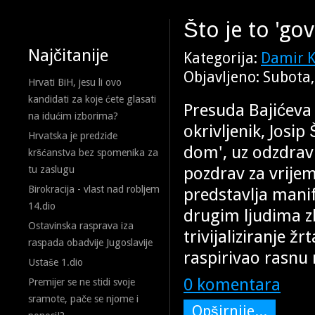
Što je to 'go
Najčitanije
Kategorija:
Damir K
Objavljeno: Subota
Hrvati BiH, jesu li ovo
kandidati za koje ćete glasati
Presuda Bajićeva 
na idućim izborima?
okrivljenik, Josip
Hrvatska je predziđe
dom', uz odzdrav 
kršćanstva bez spomenika za
pozdrav za vrije
tu zaslugu
Birokracija - vlast nad robljem
predstavlja manif
14.dio
drugim ljudima zb
Ostavinska rasprava iza
trivijaliziranje ž
raspada obadvije Jugoslavije
raspirivao rasnu m
Ustaše 1.dio
0 komentara
Premijer se ne stidi svoje
sramote, pače se njome i
Opširnije...