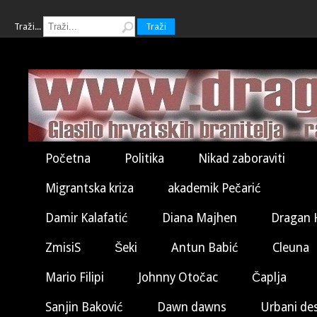
Traži...
Traži
Početna
Politika
Nikad zaboraviti
Migrantska kriza
akademik Pečarić
Damir Kalafatić
Diana Majhen
Dragan 
ZmisiS
Šeki
Antun Babić
Cleuna
Mario Filipi
Johnny Otočac
Čaplja
Sanjin Baković
Dawn dawns
Urbani de