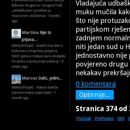
o antifašizmu iznad Titove slike je
Vladajuća udbašk
fašizam drugarice i drugovi! Vaš
muku mučila kako
„antifašizam“ poništen je
masovnim zločinima!
·
3 weeks
što nije protuzako
ago
partijskom rješenj
Martina
Nije to
zadnjem normaln
prljava...
niti jedan sud u 
DRAGOVOLJAC - Radić: Dok film o
Vukovaru ostaje bez potpore,
jednostavno nije 
HAVC gotovo milijun eura dodijelio
hrvatsko-srpskoj koprodukciji
·
4
povjereno drugu 
weeks ago
nekakav prekršaj
Marcus
Dalić, jedini...
0 komentara
DRAGOVOLJAC - Nakon Dalića
Vatrene treba voditi Dalić
·
1
Opširnije...
month ago
Stranica 374 od
Početak
Prethodno
369
3