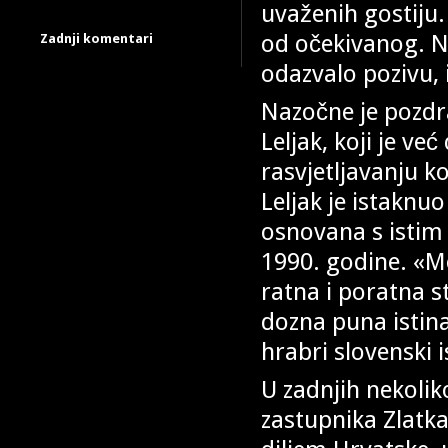
uvaženih gostiju.
od očekivanog. Ne
Zadnji komentari
odazvalo pozivu, i
Nazočne je pozd
Leljak, koji je v
rasvjetljavanju ko
Leljak je istaknu
osnovana s istim 
1990. godine. «Moj
ratna i poratna s
dozna puna istina
hrabri slovenski i
U zadnjih nekolik
zastupnika Zlatk