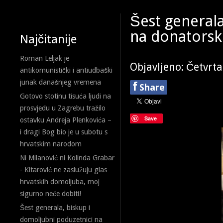
Šest generala
na donatorsk
Najčitanije
Roman Leljak je
Objavljeno: Četvrta
antikomunistički i antiudbaški
junak današnjeg vremena
f
Share
Gotovo stotinu tisuća ljudi na
prosvjedu u Zagrebu tražilo
Save
ostavku Andreja Plenkovića –
i dragi Bog bio je u subotu s
hrvatskim narodom
Ni Milanović ni Kolinda Grabar
- Kitarović ne zaslužuju glas
hrvatskih domoljuba, moj
sigurno neće dobiti!
Šest generala, biskup i
domoljubni poduzetnici na