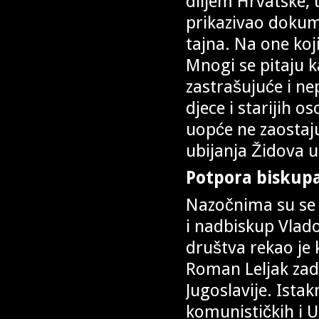
diljem Hrvatske
prikazivao dokum
tajna. Na one koji
Mnogi se pitaju k
zastrašujuće i ne
djece i starijih 
uopće ne zaosta
ubijanja Židova u
Potpora biskupa
Nazočnima su se t
i nadbiskup Vlad
društva rekao je 
Roman Leljak zad
Jugoslavije. Ista
komunističkih i 