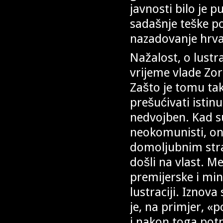
javnosti bilo je p
sadašnje teške p
nazadovanje hrva
Nažalost, o lustra
vrijeme vlade Zor
Zašto je tomu tak
prešućivati istin
nedvojben. Kad su
neokomunisti, on
domoljubnim stra
došli na vlast. 
premijerske i mini
lustraciji. Iznova
je, na primjer, 
i nakon toga potp