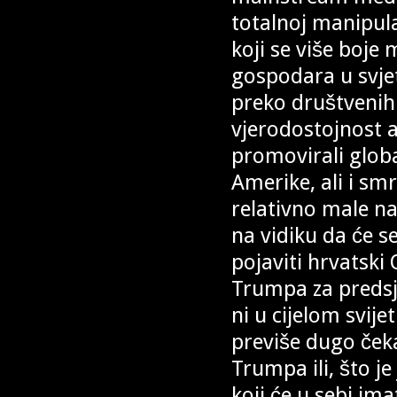
totalnoj manipulac
koji se više boje
gospodara u svje
preko društvenih 
vjerodostojnost 
promovirali global
Amerike, ali i sm
relativno male na
na vidiku da će s
pojaviti hrvatski
Trumpa za predsjed
ni u cijelom svi
previše dugo čeka
Trumpa ili, što j
koji će u sebi ima