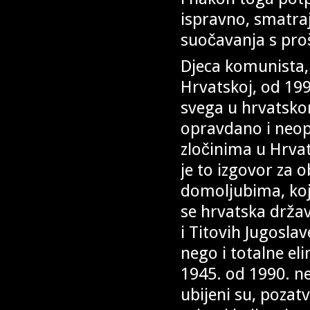
ispravno, smatra
suočavanja s pro
Djeca komunista, 
Hrvatskoj, od 199
svega u hrvatskom
opravdano i neop
zločinima u Hrva
je to izgovor za 
domoljubima, koji
se hrvatska držav
i Titovih Jugosla
nego i totalne el
1945. od 1990. ne
ubijeni su, pozat