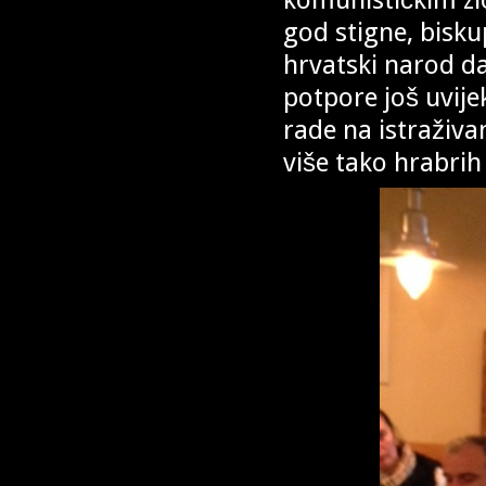
god stigne, biskup
hrvatski narod da
potpore još uvij
rade na istraživa
više tako hrabrih