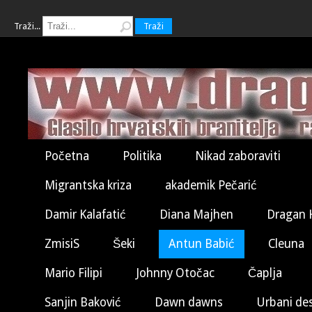
Traži...
Traži
Početna
Politika
Nikad zaboraviti
Migrantska kriza
akademik Pečarić
Damir Kalafatić
Diana Majhen
Dragan 
ZmisiS
Šeki
Antun Babić
Cleuna
Mario Filipi
Johnny Otočac
Čaplja
Sanjin Baković
Dawn dawns
Urbani de