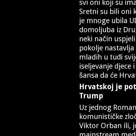
svi oni koji su i
Sretni su bili oni 
je mnoge ubila UD
domoljuba iz Drug
neki način uspjel
pokolje nastavlja
mladih u tuđi svi
iseljevanje djece
šansa da će Hrva
Hrvatskoj je po
Trump
Uz jednog Romana 
komunističke zlo
Viktor Orban ili, 
mainstream medij