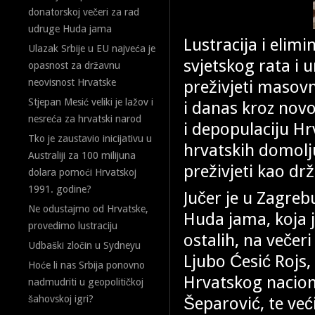
donatorskoj večeri za rad
udruge Huda jama
Lustracija i elim
Ulazak Srbije u EU najveća je
svjetskog rata i u
opasnost za državnu
preživjeti masovn
neovisnost Hrvatske
Stjepan Mesić veliki je lažov i
i danas kroz novo
nesreća za hrvatski narod
i depopulaciju Hrv
Tko je zaustavio inicijativu u
hrvatskih domolj
Australiji za 100 milijuna
preživjeti kao d
dolara pomoći Hrvatskoj
1991. godine?
Jučer je u Zagre
Ne odustajmo od Hrvatske,
Huda jama, koja 
provedimo lustraciju
ostalih, na večeri 
Udbaški zločin u Sydneyu
Ljubo Ćesić Rojs,
Hoće li nas Srbija ponovno
Hrvatskog nacion
nadmudriti u geopolitičkoj
Šeparović, te već
šahovskoj igri?