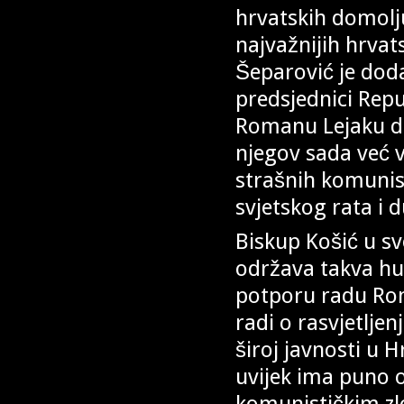
hrvatskih domolju
najvažnijih hrvat
Šeparović je doda
predsjednici Repu
Romanu Lejaku do
njegov sada već v
strašnih komunis
svjetskog rata i
Biskup Košić u sv
održava takva hu
potporu radu Rom
radi o rasvjetljen
široj javnosti u 
uvijek ima puno on
komunističkim zlo