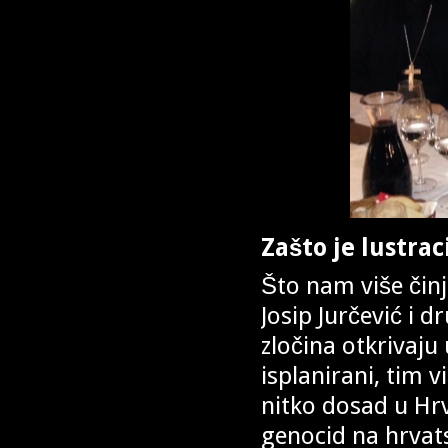
Zašto je lustrac
Što nam više činj
Josip Jurčević i 
zločina otkrivaju u
isplanirani, tim 
nitko dosad u Hrva
genocid na hrvat