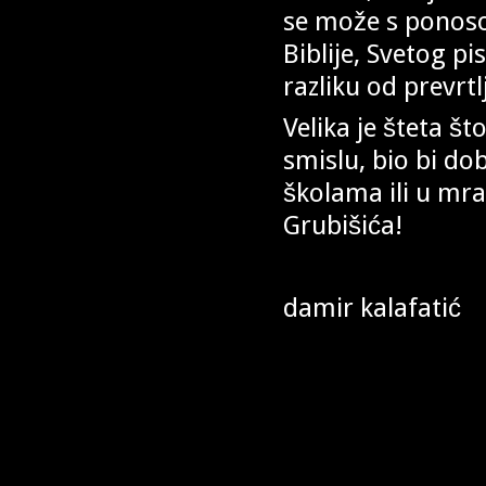
se može s ponos
Biblije, Svetog p
razliku od prevrt
Velika je šteta št
smislu, bio bi do
školama ili u mr
Grubišića!
damir kalafatić