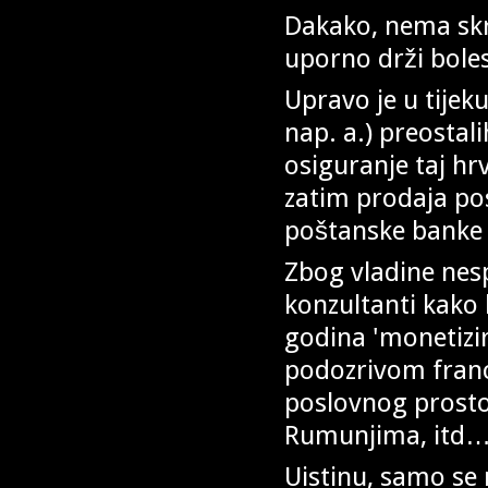
Dakako, nema skr
uporno drži boles
Upravo je u tijek
nap. a.) preostali
osiguranje taj hr
zatim prodaja po
poštanske banke i
Zbog vladine nes
konzultanti kako 
godina 'monetizir
podozrivom fran
poslovnog prosto
Rumunjima, itd…
Uistinu, samo se