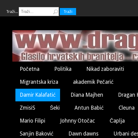
Traži...
Traži
Početna
Politika
Nikad zaboraviti
Migrantska kriza
akademik Pečarić
Damir Kalafatić
Diana Majhen
Dragan 
ZmisiS
Šeki
Antun Babić
Cleuna
Mario Filipi
Johnny Otočac
Čaplja
Sanjin Baković
Dawn dawns
Urbani de