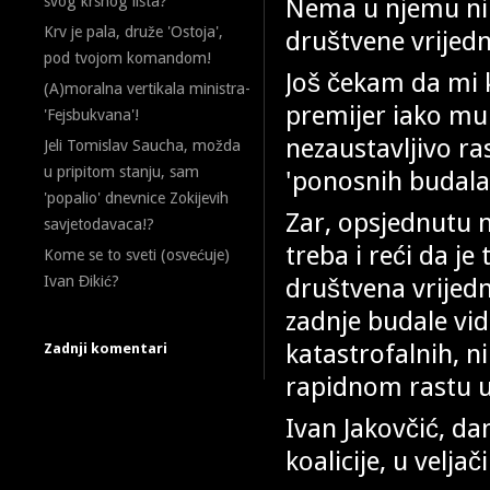
Nema u njemu ni 
svog krsnog lista?
Krv je pala, druže 'Ostoja',
društvene vrijedn
pod tvojom komandom!
Još čekam da mi 
(A)moralna vertikala ministra-
premijer iako mu
'Fejsbukvana'!
nezaustavljivo ra
Jeli Tomislav Saucha, možda
u pripitom stanju, sam
'ponosnih budala
'popalio' dnevnice Zokijevih
Zar, opsjednutu 
savjetodavaca!?
treba i reći da j
Kome se to sveti (osvećuje)
društvena vrijed
Ivan Đikić?
zadnje budale vid
katastrofalnih, n
Zadnji komentari
rapidnom rastu u
Ivan Jakovčić, da
koalicije, u velja