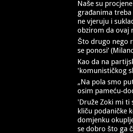
Naše su procjene 
građanima treba j
ne vjeruju i suk
obzirom da ovaj ni
Što drugo nego re
se ponosi’ (Milan
Kao da na parti
'komunističkog sk
„Na pola smo puta
osim pameću-dod
'Druže Zoki mi t
kliču podaničke
domjenku okupljen
se dobro što ga 