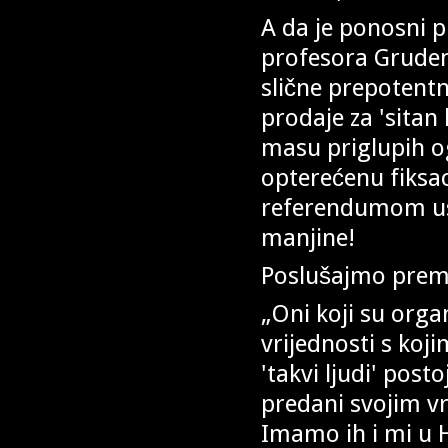
A da je ponosni p
profesora Grudena
slične prepotentn
prodaje za 'sitan
masu priglupih og
opterećenu fiksa
referendumom usu
manjine!
Poslušajmo premij
„Oni koji su orga
vrijednosti s koji
'takvi ljudi' posto
predani svojim v
Imamo ih i mi u H