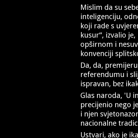
Mislim da su sebe 
inteligenciju, od
koji rade s uvjere
kusur“, izvalio je
opširnom i nesuv
konvenciji split
Da, da, premijeru
referendumu i slij
ispravan, bez ikak
Glas naroda, 'U im
precijenio nego j
i njen svjetonazor
nacionalne tradici
Ustvari, ako je i