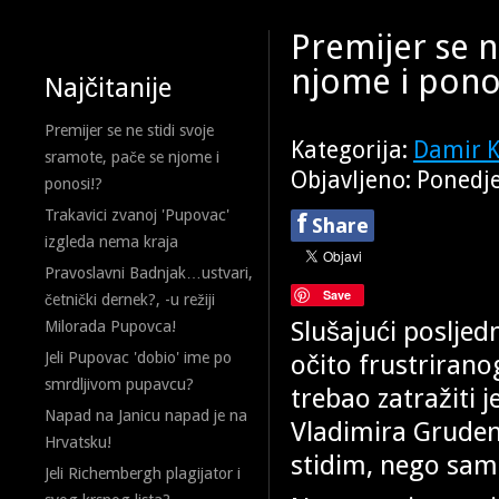
Premijer se n
njome i pono
Najčitanije
Premijer se ne stidi svoje
Kategorija:
Damir K
sramote, pače se njome i
Objavljeno: Ponedje
ponosi!?
Trakavici zvanoj 'Pupovac'
f
Share
izgleda nema kraja
Pravoslavni Badnjak…ustvari,
Save
četnički dernek?, -u režiji
Slušajući posljed
Milorada Pupovca!
očito frustrirano
Jeli Pupovac 'dobio' ime po
smrdljivom pupavcu?
trebao zatražiti j
Napad na Janicu napad je na
Vladimira Grudena
Hrvatsku!
stidim, nego sam
Jeli Richembergh plagijator i