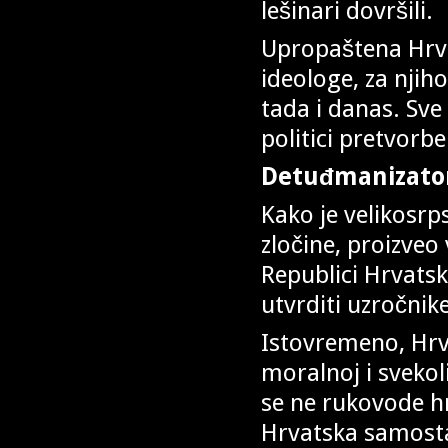
lešinari dovršili.
Upropaštena Hrvat
ideologe, za njih
tada i danas. Sve
politici pretvorbe 
Detuđmanizatori
Kako je velikosr
zločine, proizveo 
Republici Hrvatsko
utvrditi uzročnike
Istovremeno, Hrva
moralnoj i svekoli
se ne rukovode h
Hrvatska samostal