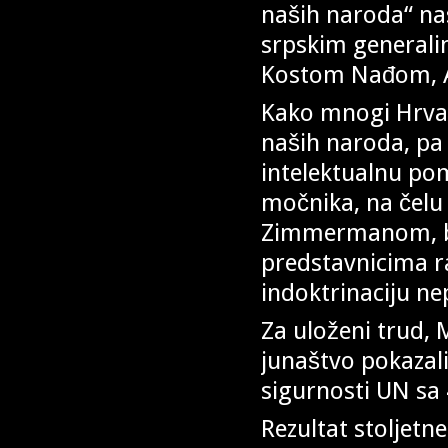
naših naroda“ nas
srpskim general
Kostom Nađom, A
Kako mnogi Hrvati
naših naroda, pa 
intelektualnu po
močnika, na čel
Zimmermanom, br
predstavnicima r
indoktrinaciju ne
Za uloženi trud, 
junaštvo pokazali
sigurnosti UN sa 
Rezultat stoljetne