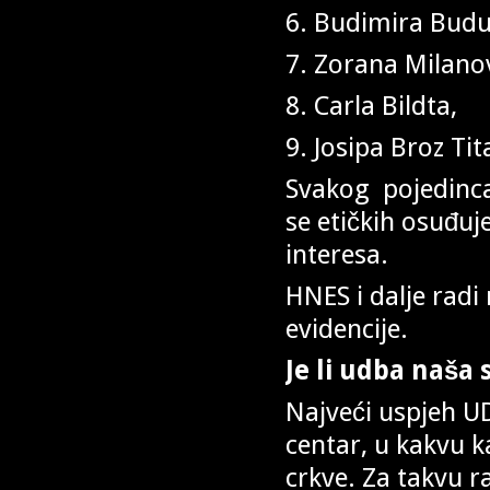
6. Budimira Budu
7. Zorana Milano
8. Carla Bildta,
9. Josipa Broz Tit
Svakog pojedinca
se etičkih osuđuj
interesa.
HNES i dalje radi 
evidencije.
Je li udba naša s
Najveći uspjeh UD
centar, u kakvu k
crkve. Za takvu r