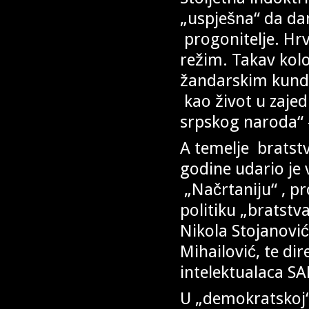
„uspješna“ da dan
progonitelje. Hrva
režim. Takav kol
žandarskim kund
kao život u zajed
srpskog naroda“ –
A temelje bratstv
godine udario je 
„Načrtaniju“ , pr
politiku „bratstva
Nikola Stojanović
Mihailović, te di
intelektualaca SA
U „demokratskoj“ J