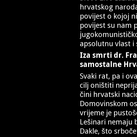
hrvatskog naroda,
povijest o kojoj n
povijest su nam pi
jugokomunističkog
apsolutnu vlast i
Iza smrti dr. F
samostalne Hrv
Svaki rat, pa i o
cilj oništiti nepr
čini hrvatski naci
Domovinskom oslo
vrijeme je pustoše
Lešinari nemaju bo
Dakle, što srboče