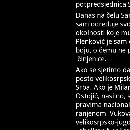
potpredsjednica 
Danas na čelu Sa
sam određuje svoj
okolnosti koje mu
Plenković je sam o
boju, o čemu ne 
činjenice.
Ako se sjetimo da
posto velikosrps
Srba. Ako je Mil
Ostojić, nasilno,
pravima nacionaln
ranjenom Vukovaru
velikosrpsko-jugo