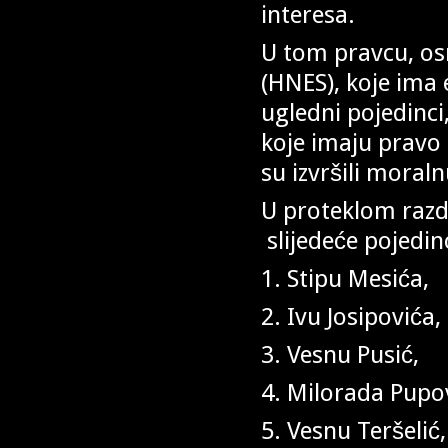
interesa.
U tom pravcu, os
(HNES), koje ima e
ugledni pojedinci
koje imaju pravo
su izvršili moral
U proteklom razdo
slijedeće pojedin
1. Stipu Mesića,
2. Ivu Josipovića,
3. Vesnu Pusić,
4. Milorada Pupo
5. Vesnu Teršelić,