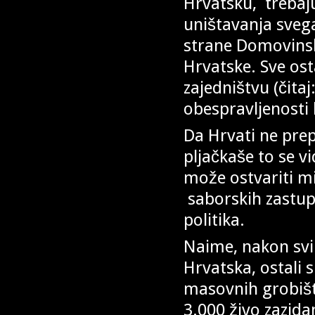
Hrvatsku, trebaju 
uništavanja svega
strane Domovinsk
Hrvatske. Sve os
zajedništvu (čitaj
obespravljenosti
Da Hrvati ne prep
pljačkaše to se v
može ostvariti m
saborskih zastup
politika.
Naime, nakon svi
Hrvatska, ostali s
masovnih grobišta
3.000 živo zazida