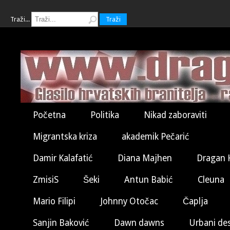
Traži...
Traži
Početna
Politika
Nikad zaboraviti
Migrantska kriza
akademik Pečarić
Damir Kalafatić
Diana Majhen
Dragan 
ZmisiS
Šeki
Antun Babić
Cleuna
Mario Filipi
Johnny Otočac
Čaplja
Sanjin Baković
Dawn dawns
Urbani de