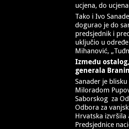
ucjena, do ucjena
Tako i Ivo Sanader
dogurao je do s
predsjednik i pr
uključio u određe
Mihanović, „Tuđm
Između ostalog
generala Branim
Sanader je blisku
Miloradom Pupovc
Saborskog za Od
Odbora za vanjsku
Hrvatska izvršila
Predsjednice naci