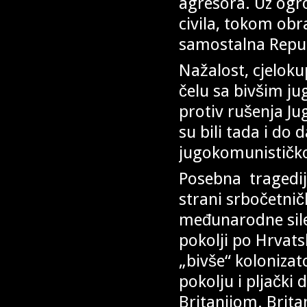
agresora. Uz ogr
civila, tokom ob
samostalna Repub
Nažalost, cjeloku
čelu sa bivšim ju
protiv rušenja Ju
su bili tada i do 
jugokomunističko
Posebna tragedij
strani srbočetnič
međunarodne sile,
pokolji po Hrvats
„bivše“ kolonizato
pokolju i pljački
Britanijom. Britan