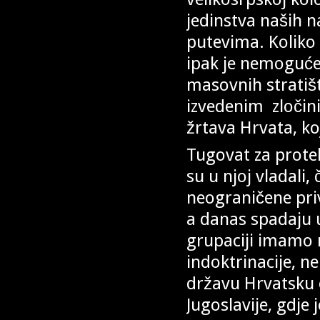
jedinstva naših n
putevima. Koliko g
ipak je nemoguće 
masovnih stratišta
izvedenim zločin
žrtava Hrvata, ko
Tugovat za protek
su u njoj vladali, 
neograničene privi
a danas spadaju 
grupaciji imamo n
indoktrinacije, n
državu Hrvatsku 
Jugoslavije, gdje 