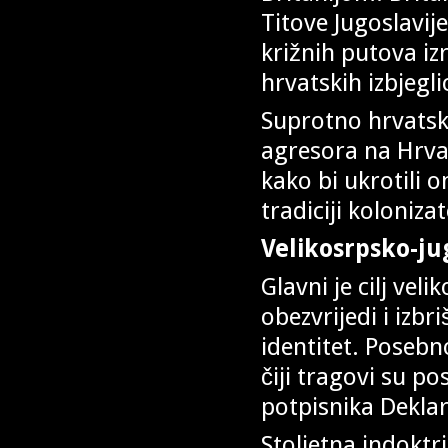
Titove Jugoslavije
križnih putova i
hrvatskih izbjegli
Suprotno hrvatski
agresora na Hrva
kako bi ukrotili o
tradiciji koloniza
Velikosrpsko-ju
Glavni je cilj ve
obezvrijedi i izbr
identitet. Posebn
čiji tragovi su 
potpisnika Deklar
Stoljetna indoktr