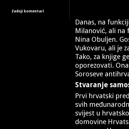
Zadnji komentari
Danas, na funkcij
Milanović, ali na
Nina Obuljen. Gos
Vukovaru, ali je 
Tako, za knjige ge
oporezovati. Ona j
Soroseve antihrv
Stvaranje samo
Prvi hrvatski pre
svih međunarodni
svijest u hrvatsk
domovine Hrvatske