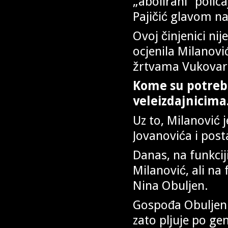
„abolirani“ polic
Pajičić glavom n
Ovoj činjenici ni
ocjenila Milanovi
žrtvama Vukovara,
Kome su potrebni
veleizdajnicima
Uz to, Milanović 
Jovanovića i post
Danas, na funkcij
Milanović, ali na
Nina Obuljen.
Gospođa Obuljen ni
zato pljuje po ge