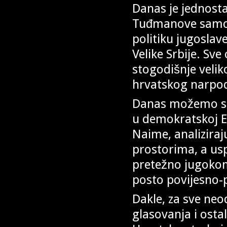
Danas je jednosta
Tuđmanove samos
politiku jugoslave
Velike Srbije. Sve
stogodišnje veli
hrvatskog narpo
Danas možemo sa 
u demokratskoj Eu
Naime, analiziraj
prostorima, a usp
pretežno jugokom
posto povijesno-p
Dakle, za sve neo
glasovanja i osta