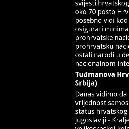
svijesti hrvatsko
oko 70 posto Hrva
posebno vidi ko
osigurati minima
prohrvatske nacio
prohrvatsku naci
ostali narodi u 
nacionalnom inte
Tuđmanova Hrvat
Srbija)
Danas vidimo da 
vrijednost samo
status hrvatskog
Jugoslaviji - Kralj
velikosrpskoj kolo