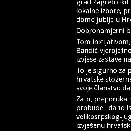
grad Zagreb okiti
lokalne izbore, p
domoljublja u Hr
Dobronamjerni bi 
Tom inicijativom
Bandić vjerojatn
izvjese zastave n
To je sigurno za 
hrvatske stožern
svoje članstvo da
Zato, preporuka 
probude i da to i
velikosrpskog-ju
izvješenu hrvatsk