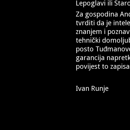
Lepoglavi ili Star
Za gospodina An
tvrditi da je int
znanjem i poznava
tehnički domolju
posto Tuđmanovog
garancija napretk
povijest to zapis
Ivan Runje