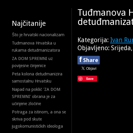
Tuđmanova H
detuđmaniza
Najčitanije
Što je hrvatski nacionalizam
Kategorija:
Ivan Ru
Tuđmanova Hrvatska u
Objavljeno: Srijeda
rukama detuđmanizatora
f
ZA DOM SPREMNI uz
Share
povijesne činjenice
Peta kolona detuđmanizira
Save
samostalnu Hrvatsku
Napad na poklič 'ZA DOM
SPREMNI' obrana je za
učinjene zločine
Potraga za istinom, a ona se
skriva pod skute
jugokomunističkih ideologa