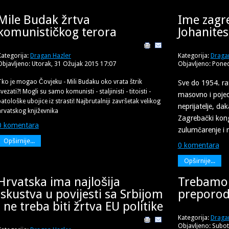
Mile Budak žrtva
Ime zagr
komunističkog terora
Johanite
Kategorija:
Dragan Hazler
Kategorija:
Draga
Objavljeno: Utorak, 31 Ožujak 2015 17:07
Objavljeno: Poned
Tko je mogao Čovjeku - Mili Budaku oko vrata štrik
Sve do 1954. rat
vezati?! Mogli su samo komunisti - staljinisti - titoisti -
masovno i pojedi
patološke ubojice iz strasti! Najbrutalniji završetak velikog
neprijatelje, da
hrvatskog književnika
Zagrebački kong
0 komentara
zulumčarenje i 
Opširnije...
0 komentara
Opširnije...
Hrvatska ima najlošija
Trebamo 
iskustva u povijesti sa Srbijom
preporod
i ne treba biti žrtva EU politike
Kategorija:
Draga
Objavljeno: Subot