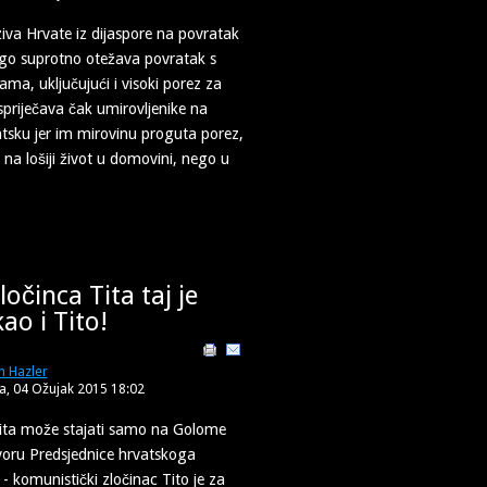
iva Hrvate iz dijaspore na povratak
go suprotno otežava povratak s
ma, uključujući i visoki porez za
spriječava čak umirovljenike na
tsku jer im mirovinu proguta porez,
na lošiji život u domovini, nego u
ločinca Tita taj je
ao i Tito!
n Hazler
da, 04 Ožujak 2015 18:02
Tita može stajati samo na Golome
voru Predsjednice hrvatskoga
- komunistički zločinac Tito je za