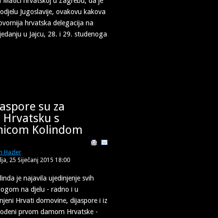
u Matici hrvatskoj u Zagrebu, da je
odjelu Jugoslavije, ovakovu kakova
ovornija hrvatska delegacija na
edanju u Jajcu, 28. i 29. studenoga
jaspore su za
 Hrvatsku s
nicom Kolindom
n Hazler
ja, 25 Siječanj 2015 18:00
inda je najavila ujedinjenje svih
ogom na djelu - radno i u
jeni Hrvati domovine, dijaspore i iz
vođeni prvom damom Hrvatske -