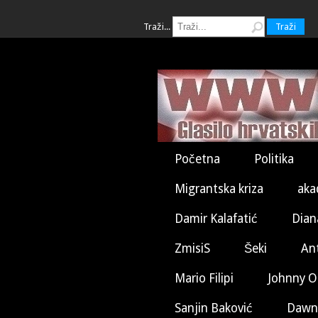
Traži...
Traži
Početna
Politika
Migrantska kriza
aka
Damir Kalafatić
Dian
ZmisiS
Šeki
An
Mario Filipi
Johnny O
Sanjin Baković
Dawn