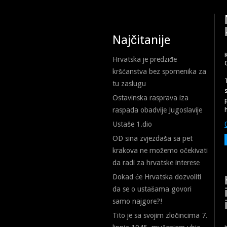
Najčitanije
Hrvatska je predziđe
kršćanstva bez spomenika za
tu zaslugu
s
Ostavinska rasprava iza
raspada obadvije Jugoslavije
Ustaše 1.dio
OD sina zvjezdaša sa pet
krakova ne možemo očekivati
da radi za hrvatske interese
Dokad će Hrvatska dozvoliti
da se o ustašama govori
samo najgore?!
Tito je sa svojim zločincima 7.