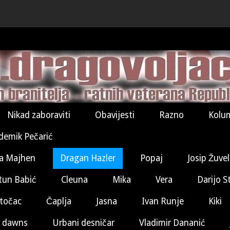
Nikad zaboraviti
Obavijesti
Razno
Kolu
demik Pečarić
a Majhen
Dragan Hazler
Popaj
Josip Žuve
tun Babić
Cleuna
Mika
Vera
Darijo S
točac
Čaplja
Jasna
Ivan Runje
Kiki
 dawns
Urbani desničar
Vladimir Dananić