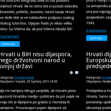
puta u Slunju i 
Pod tutorstvo Beogradu uveli su nas podobro
za avnojevsku p
istaknuti Hrvati. Mi ne ćemo biti ni postati slobodni,
ona jest najodg
državnički, politički, suvereni, narod nacija Hrvati
avojevskom zasj
sve dotle dok se ne oslobodimo podpuno svakog
1943.
srbskog tutorstva. Stjepan Radić je rekao veliku
istinu: Sa Srbima da, ali pod Srbima nikada NE!
0 komentara
0 komentara
Opširnije...
Opširnije...
Hrvati u BiH nisu dijaspora,
Hrvati di
nego držvotvoni narod u
Europsku
svojoj državi
predsjed
Kategorija:
Dragan Hazler
Kategorija:
Draga
Objavljeno: Srijeda, 28 Siječanj 2015 18:05
Objavljeno: Nedjel
Nije mi namjera nikoga uvrijediti, ali moram jasno
Predsjednica Kol
upozoriti hrvatske medije i političare da još uvijek ne
Hrvata. Samo sl
znaju što je dijaspora pa griješe iz neznanja ili
ponašanju ujedin
namjerno. Proučavajući pojam dijaspore od
okruženja pred