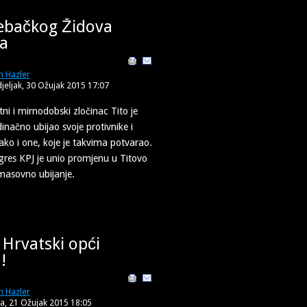
ebačkog Židova
sa
n Hazler
jeljak, 30 Ožujak 2015 17:07
ni i mirnodobski zločinac Tito je
načno ubijao svoje protivnike i
kako i one, koje je takvima potvarao.
res KPJ je unio promjenu u Titovo
masovno ubijanje.
Hrvatski opći
!
n Hazler
a, 21 Ožujak 2015 18:05