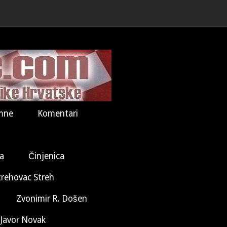
mne
Komentari
la
Činjenica
trehovac Streh
Zvonimir R. Došen
Javor Novak