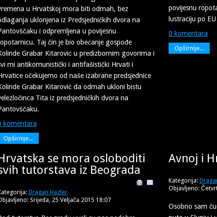
povijesnu ropot
vremena u Hrvatskoj mora biti odmah, bez
lustraciju po E
odlaganja uklonjena iz Predsjedničkih dvora na
Pantovščaku i odpremljena u povijesnu
0 komentara
ropotarnicu. Taj čin je bio obećanje gospođe
Opširnije...
Kolinde Grabar Kitarović u predizbornim govorima i
svi mi antikomunistički i antifašistički Hrvati i
Hrvatice očekujemo od naše izabrane predsjednice
Kolinde Grabar Kitarović da odmah ukloni bistu
velezločinca Tita iz predsjedničkih dvora na
Pantovščaku.
0 komentara
Opširnije...
Hrvatska se mora osloboditi
Avnoj i H
svih tutorstava iz Beograda
Kategorija:
Draga
Objavljeno: Četvr
Kategorija:
Dragan Hazler
Objavljeno: Srijeda, 25 Veljača 2015 18:07
Osobno sam čuo 