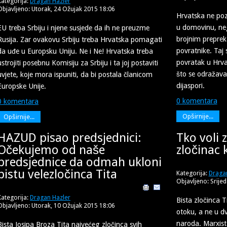
Kategorija:
Dragan Hazler
Objavljeno: Utorak, 24 Ožujak 2015 18:06
Hrvatska ne poz
u domovinu, ne
EU treba Srbiju i njene susjede da ih ne preuzme
brojnim prepreka
Rusija. Zar ovakovu Srbiju treba Hrvatska pomagati
povratnike. Taj 
da uđe u Europsku Uniju. Ne i Ne! Hrvatska treba
povratak u Hrva
ustrojiti posebnu Komisiju za Srbiju i ta joj postaviti
što se odražava 
uvjete, koje mora ispuniti, da bi postala članicom
dijaspori.
Europske Unije.
0 komentara
0 komentara
Opširnije...
Opširnije...
HAZUD pisao predsjednici:
Tko voli z
Očekujemo od naše
zločinac k
predsjednice da odmah ukloni
bistu velezločinca Tita
Kategorija:
Draga
Objavljeno: Srije
Kategorija:
Dragan Hazler
Bista zločinca 
Objavljeno: Utorak, 10 Ožujak 2015 18:06
otoku, a ne u d
naroda. Marxist 
Bista Josipa Broza Tita najvećeg zločinca svih