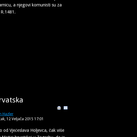
arnicu, a njegovi komunisti su za
U R.1481.
rvatska
n Hazler
tak, 12 Veljača 2015 17:01
od Vjećeslava Holjevca, čak više