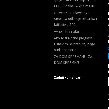
lipnja 1945. mučenjem ubio
Milu Budaka i kćer Grozdu
O svetaštvu Blaženoga
Stepinca odlučuje sektaška i
fašistička SPC
Avnoj i Hrvatska
Ako te službeno proglase
Ustašom ne brani se, nego
budi ponosan!
ZA DOM SPREMAN! - ZA
DOM SPREMNI!
Zadnji komentari