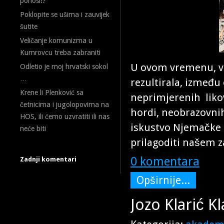
ponosi!?
Poklopite se ušima i zauvijek
šutite
Veličanje komunizma u
Kumrovcu treba zabraniti
U ovom vremenu, vel
Odletio je moj hrvatski sokol
…
rezultirala, između
Krene li Plenković sa
neprimjerenih likova
četnicima i jugolopovima na
hordi, neobrazovnih
HOS, ili ćemo uzvratiti ili nas
iskustvo Njemačke i
neće biti
prilagoditi našem 
0 komentara
Zadnji komentari
Opširnije...
Jozo Klarić Kl