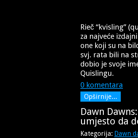
Rieč “kvisling” (qu
za najveće izdajni
one koji su na bil
svj. rata bili na 
dobio je svoje i
Quislingu.
0 komentara
Opširnije...
Dawn Dawns:
umjesto da d
Kategorija:
Dawn d