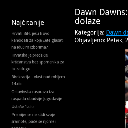
Dawn Dawns: V
dolaze
Najčitanije
Kategorija:
Dawn d
Hrvati BiH, jesu li ovo
Objavljeno: Petak, 
kandidati za koje ćete glasati
na idućim izborima?
Hrvatska je predziđe
kršćanstva bez spomenika za
tu zaslugu
Birokracija - vlast nad robljem
14.dio
Ostavinska rasprava iza
raspada obadvije Jugoslavije
Ustaše 1.dio
Premijer se ne stidi svoje
sramote, pače se njome i