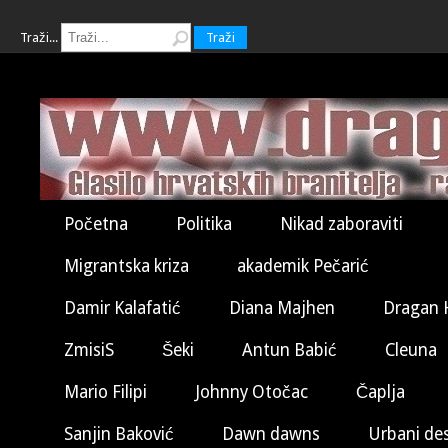
Traži...
Traži
Početna
Politika
Nikad zaboraviti
Migrantska kriza
akademik Pečarić
Damir Kalafatić
Diana Majhen
Dragan 
ZmisiS
Šeki
Antun Babić
Cleuna
Mario Filipi
Johnny Otočac
Čaplja
Sanjin Baković
Dawn dawns
Urbani de