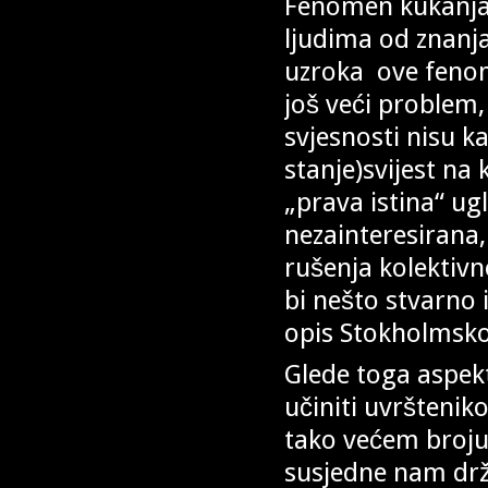
Fenomen kukanja i
ljudima od znanj
uzroka ove fenom
još veći problem, 
svjesnosti nisu k
stanje)svijest na 
„prava istina“ ug
nezainteresirana
rušenja kolektiv
bi nešto stvarno i
opis Stokholmsk
Glede toga aspekt
učiniti uvršteni
tako većem broju z
susjedne nam drža