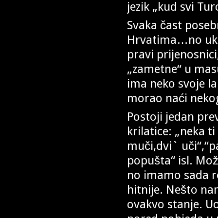
jezik „kud svi Tur
Svaka čast poseb
Hrvatima…no ukoli
pravi prijenosnic
„zametne“ u masu
ima neko svoje lak
morao naći nekog
Postoji jedan pr
krilatice: „neka ti
muči,dvi` uči“,“p
popušta“ isl. Mo
no imamo sada rev
hitnije. Nešto na
ovakvo stanje. U