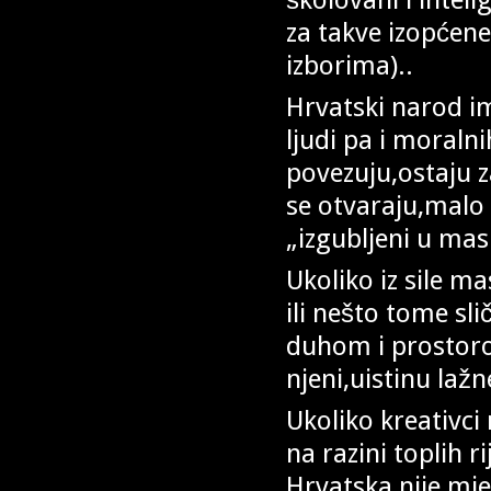
za takve izopćen
izborima)..
Hrvatski narod im
ljudi pa i moralni
povezuju,ostaju z
se otvaraju,malo
„izgubljeni u ma
Ukoliko iz sile m
ili nešto tome sli
duhom i prostorom
njeni,uistinu lažn
Ukoliko kreativc
na razini toplih r
Hrvatska nije mje