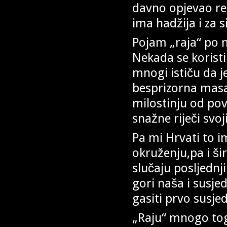
davno opjevao refr
ima hadžija i za 
Pojam „raja“ po 
Nekada se korist
mnogi ističu da j
besprizorna masa
milostinju od pov
snažne riječi svoj
Pa mi Hrvati to i
okruženju,pa i šir
slučaju posljednj
gori naša i susj
gasiti prvo susje
„Raju“ mnogo tog