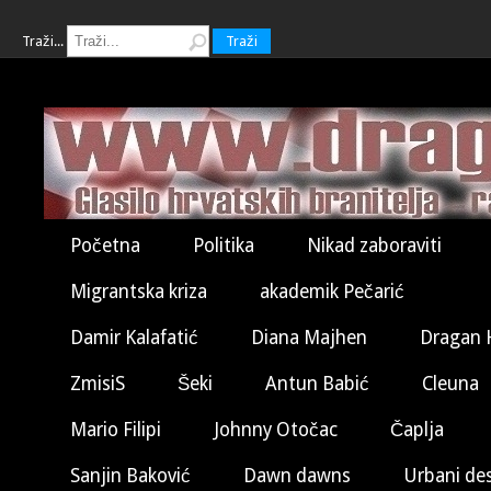
Traži...
Traži
Početna
Politika
Nikad zaboraviti
Migrantska kriza
akademik Pečarić
Damir Kalafatić
Diana Majhen
Dragan 
ZmisiS
Šeki
Antun Babić
Cleuna
Mario Filipi
Johnny Otočac
Čaplja
Sanjin Baković
Dawn dawns
Urbani de