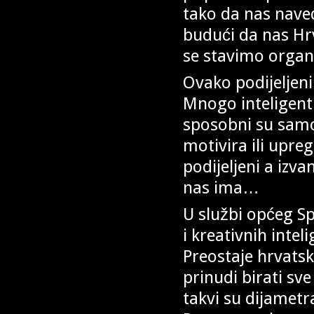
tako da nas nave
budući da nas Hrv
se stavimo organi
Ovako podijeljeni 
Mnogo inteligent
sposobni su samo
motivira ili upre
podijeljeni a izv
nas ima…
U službi općeg S
i kreativnih inte
Preostaje hrvatsk
prinudi birati sv
takvi su dijametr