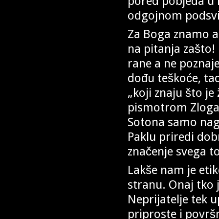
pored pobjeda u 
odgojnom podsvij
Za Boga znamo a 
na pitanja zašto
rane a ne poznaje
dođu teškoće, tad
„koji znaju što je
pismotrom Zloga i
Sotona samo nagov
Paklu priredi dob
značenje svega t
Lakše nam je etik
stranu. Onaj tko 
Neprijatelje tek 
priproste i površ