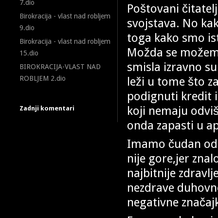
7.dio
Poštovani čitatelj
Birokracija - vlast nad robljem
svojstava. No kak
9.dio
toga kako smo ist
Birokracija - vlast nad robljem
Možda se možemo
15.dio
smisla izravno su
BIROKRACIJA-VLAST NAD
leži u tome što 
ROBLJEM 2.dio
podignuti kredit
koji nemaju odvi
Zadnji komentari
onda zapasti u a
Imamo čudan odgo
nije gore,jer zna
najbitnije zdravlj
nezdrave duhovne,
negativne značajk