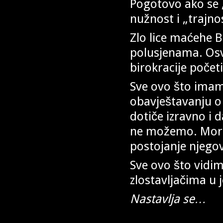
Pogotovo ako se 
nužnost i „trajn
Zlo lice maćehe Bi
polusjenama. Osvj
birokracije početi
Sve ovo što imam
obavještavanju o
dotiče izravno i
ne možemo. Mora
postojanje njego
Sve ovo što vidim
zlostavljačima 
Nastavlja se…