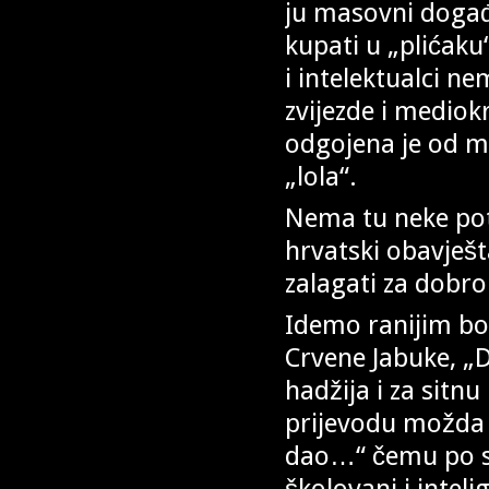
ju masovni događa
kupati u „plićaku
i intelektualci ne
zvijezde i mediok
odgojena je od m
„lola“.
Nema tu neke potr
hrvatski obavješt
zalagati za dobro
Idemo ranijim b
Crvene Jabuke, „Di
hadžija i za sit
prijevodu možda s
dao…“ čemu po spo
školovani i inteli