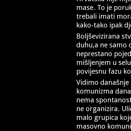
mase. To je poruk
trebali imati mor
kako-tako ipak d
Boljševizirana s
duhu,a ne samo 
neprestano pojedi
mišljenjem u selu
povijesnu fazu ko
Vidimo današnje d
komunizma danas
nema spontanosti
ne organizira. U
malo grupica koje
masovno komunici