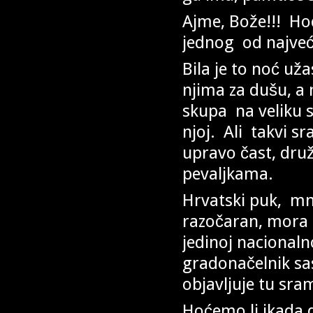
Ajme, Bože!!! Hoć
jednog od najveći
Bila je to noć už
njima za dušu, a 
skupa na veliku s
njoj. Ali takvi s
upravo čast, druži
pevaljkama.
Hrvatski puk, mno
razočaran, mora 
jedinoj nacionaln
gradonačelnik sa
objavljuje tu sra
Hoćemo li ikada d