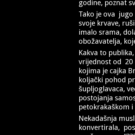
godine, poznat s
Tako je ova jugo 
svoje krvave, ruš
imalo srama, dola
obožavatelja, koje
Kakva to publika,
vrijednost od 20 
kojima je cajka Br
koljački pohod p
šupljoglavaca, ve
postojanja samos
petokrakaškom i
Nekadašnja musli
konvertirala, pos