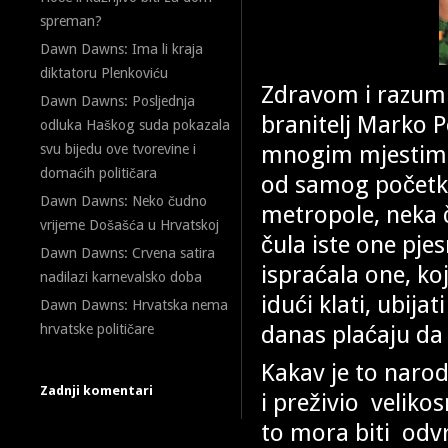
spreman?
Dawn Dawns: Ima li kraja
diktatoru Plenkoviću
Zdravom i razumn
Dawn Dawns: Posljednja
branitelj Marko 
odluka Haškog suda pokazala
mnogim mjestima 
svu bijedu ove tvorevine i
domaćih političara
od samog početk
Dawn Dawns: Neko čudno
metropole, neka 
vrijeme Došašća u Hrvatskoj
čula iste one pjes
Dawn Dawns: Crvena satira
ispraćala one, ko
nadilazi karnevalsko doba
idući klati, ubijat
Dawn Dawns: Hrvatska nema
danas plaćaju da 
hrvatske političare
Kakav je to narod
Zadnji komentari
i preživio velikos
to mora biti odv