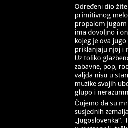
Određeni dio žite
primitivnog melos
propalom jugom i 
ima dovoljno i on
kojeg je ova jugo 
priklanjaju njoj
Uz toliko glazben
zabavne, pop, roc
valjda nisu u stan
muzike svojih ubo
glupo i nerazumn
Čujemo da su mnog
susjednih zemalja,
„Jugoslovenka“. T