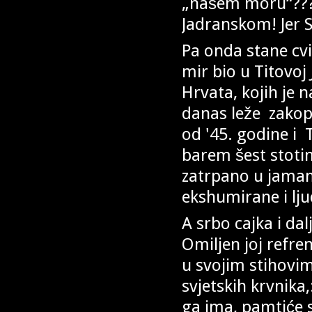
„našem moru“???
Jadranskom! Jer S
Pa onda stane cvi
mir bio u Titovoj 
Hrvata, kojih je n
danas leže zakop
od '45. godine i
barem šest stotin
zatrpano u jamama
ekshumirane i lj
A srbo cajka i dal
Omiljen joj refren
u svojim stihovim
svjetskih krvnika,
ga ima, pamtiće