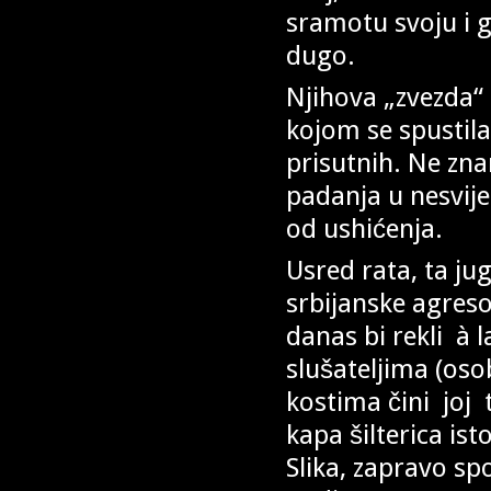
sramotu svoju i 
dugo.
Njihova „zvezda“ 
kojom se spustila
prisutnih. Ne znam
padanja u nesvijes
od ushićenja.
Usred rata, ta ju
srbijanske agres
danas bi rekli à l
slušateljima (oso
kostima čini joj
kapa šilterica ist
Slika, zapravo sp