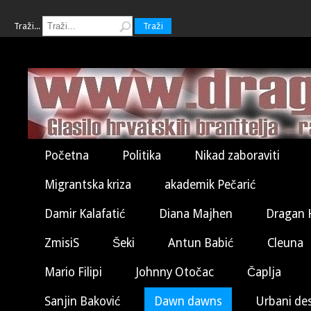
Traži...
Traži
Početna
Politika
Nikad zaboraviti
Migrantska kriza
akademik Pečarić
Damir Kalafatić
Diana Majhen
Dragan 
ZmisiS
Šeki
Antun Babić
Cleuna
Mario Filipi
Johnny Otočac
Čaplja
Sanjin Baković
Dawn dawns
Urbani de