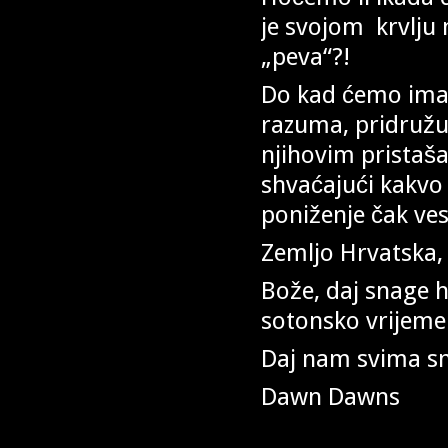
je svojom krvlju 
„peva“?!
Do kad ćemo imati
razuma, pridružu
njihovim pristaš
shvaćajući kakvo 
poniženje čak vese
Zemljo Hrvatska, 
Bože, daj snage 
sotonsko vrijeme 
Daj nam svima s
Dawn Dawns