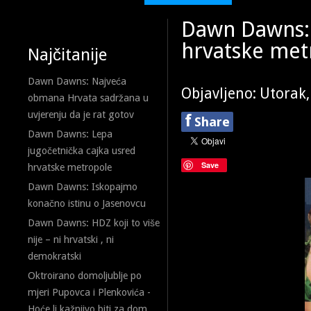
Dawn Dawns: 
hrvatske met
Najčitanije
Dawn Dawns: Najveća
Objavljeno: Utorak,
obmana Hrvata sadržana u
uvjerenju da je rat gotov
f
Share
Dawn Dawns: Lepa
jugočetnička cajka usred
Save
hrvatske metropole
Dawn Dawns: Iskopajmo
konačno istinu o Jasenovcu
Dawn Dawns: HDZ koji to više
nije – ni hrvatski , ni
demokratski
Oktroirano domoljublje po
mjeri Pupovca i Plenkovića -
Hoće li kažnjivo biti za dom