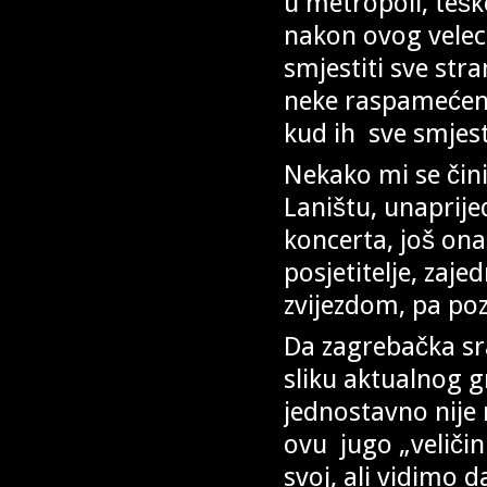
u metropoli, tešk
nakon ovog velec
smjestiti sve stra
neke raspamećene 
kud ih sve smjest
Nekako mi se čin
Laništu, unaprije
koncerta, još ona
posjetitelje, za
zvijezdom, pa poz
Da zagrebačka sr
sliku aktualnog 
jednostavno nije 
ovu jugo „veliči
svoj, ali vidimo d