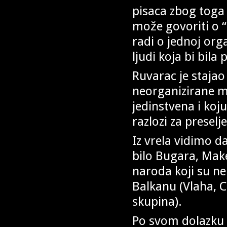
pisaca zbog toga 
može govoriti o “
radi o jednoj orga
ljudi koja bi bil
Ruvarac je stajao
neorganizirane mas
jedinstvena i koju
razlozi za preselje
Iz vrela vidimo d
bilo Bugara, Mak
naroda koji su nek
Balkanu (Vlaha, C
skupina).
Po svom dolazku 