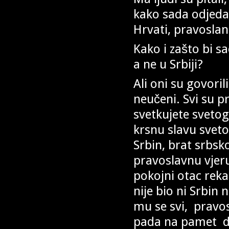
kako sada odjedan
Hrvati, pravoslan
Kako i zašto bi s
a ne u Srbiji?
Ali oni su govoril
neučeni. Svi su pr
svetkujete svetog
krsnu slavu sveto
Srbin, brat srbsk
pravoslavnu vjeru
pokojni otac reka
nije bio ni Srbin 
mu se svi, pravos
pada na pamet da