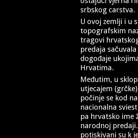
ostajući vjerna r
srbskog carstva.
U ovoj zemlji i u
topografskim naz
tragovi hrvatskog
predaja sačuvala 
dogođaje ukojima 
Hrvatima.
Međutim, u sklop
utjecajem (grčke)
počinje se kod n
nacionalna sviest
pa hrvatsko ime 
narodnoj predaji.
potiskivani su k j