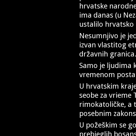
hrvatske narodne 
ima danas (u Neza
ustalilo hrvatsko 
Nesumnjivo je jedi
izvan vlastitog e
državnih granica
Samo je ljudima k
vremenom postal
U hrvatskim kraje
seobe za vrieme 
rimokatoličke, a 
posebnim zakonsk
U požeškim se g
prebjeglih bosans