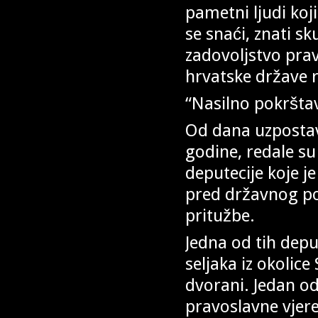
pametni ljudi koj
se snaći, znati sku
zadovoljstvo prav
hrvatske države rie
“Nasilno pokršta
Od dana uzpostav
godine, redale s
deputecije koje j
pred državnog pog
pritužbe.
Jedna od tih depu
seljaka iz okolice
dvorani. Jedan od
pravoslavne vjere 