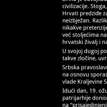
civilizacije. Stog
Hrvati predziđe 
neizbježan. Razli
nikakve pretenzij
već stoljećima na
hrvatski živalj i 
U svojoj dugoj po
takve zločine, uv
Srbska pravoslav
na osnovu sporaz
vlade Kraljevine 
Idući dan, 19. ožu
patrijarhije doni
na “prisajedinjen