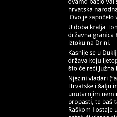
ovamo bacio val
hrvatska narodna 
Ovo je započelo v
U doba kralja Tom
državna granica H
iztoku na Drini.
Kasnije se u Dukl
država koju ljet
što će reći Južna
Njezini vladari (
Hrvatske i šalju 
unutarnjim nemir
propasti, te baš 
Raškom i ostaje u