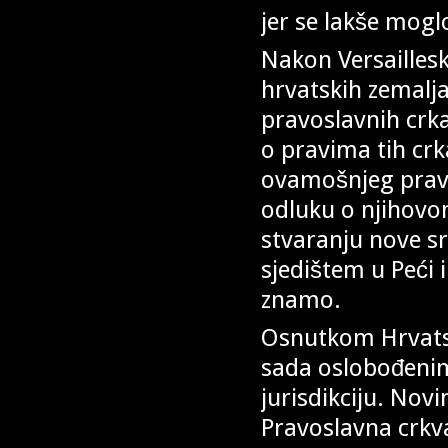
jer se lakše mogl
Nakon Versaillesk
hrvatskih zemalja
pravoslavnih crk
o pravima tih crk
ovamošnjeg prav
odluku o njihovom
stvaranju nove sr
sjedištem u Peći 
znamo.
Osnutkom Hrvatsk
sada oslobođenim
jurisdikciju. Nov
Pravoslavna crkva