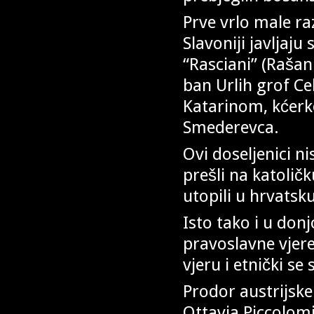
Prve vrlo male ra
Slavoniji javljaju 
“Rasciani” (Rašan
ban Urlih grof Ce
Katarinom, kćer
Smederevca.
Ovi doseljenici n
prešli na katoličk
utopili u hrvatsk
Isto tako i u donj
pravoslavne vjere,
vjeru i etnički se
Prodor austrijsk
Ottavia Piccolomi