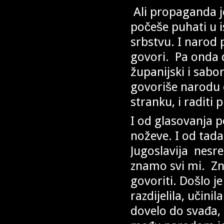
Ali propaganda je
počeše puhati u is
srbstvu. I narod 
govori. Pa onda d
županijski i sabor
govoriše narodu 
stranku, i raditi 
I od glasovanja p
noževe. I od tada
Jugoslavija nesre
znamo svi mi. Zn
govoriti. Došlo j
razdijelila, učini
dovelo do svađa, 