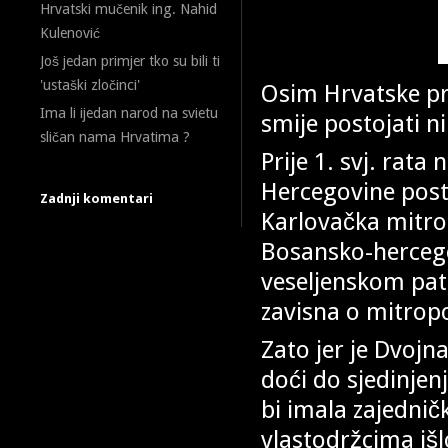
Hrvatski mučenik ing. Nahid
Kulenović
Još jedan primjer tko su bili ti
'ustaški zločinci'
Osim Hrvatske pr
Ima li ijedan narod na svietu
smije postojati n
sličan nama Hrvatima ?
Prije 1. svj. rat
Hercegovine posto
Zadnji komentari
Karlovačka mitro
Bosansko-herceg
veseljenskom patr
zavisna o mitropo
Zato jer je Dvojn
doći do sjedinjen
bi imala zajedni
vlastodržcima išl