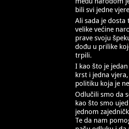
među narodom jed
bili svi jedne vje
Ali sada je dosta
velike većine nar
prave svoju špeku
dođu u prilike ko
trpili.
I kao što je jeda
krst i jedna vjer
politiku koja je n
Odlučili smo da 
kao što smo ujedi
jednom zajedničk
Te da nam pomogn
našu odluku i da 