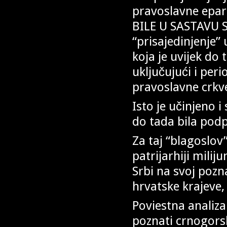
pravoslavne epa
BILE U SASTAVU 
“prisajedinjenje” 
koja je uvijek do 
uključujući i per
pravoslavne crkve
Isto je učinjeno
do tada bila pod
Za taj “blagoslov”
patrijarhiji milij
Srbi na svoj pozn
hrvatske krajeve,
Poviestna analiza 
poznati crnogorsk