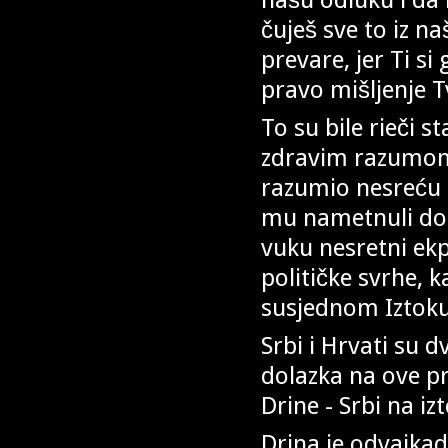
čuješ sve to iz na
prevare, jer Ti si
pravo mišljenje T
To su bile rieči s
zdravim razumom
razumio nesreću 
mu nametnuli dog
vuku nesretni ekp
političke svrhe, 
susjednom Iztoku
Srbi i Hrvati su d
dolazka na ove pr
Drine - Srbi na iz
Drina je odvajkad