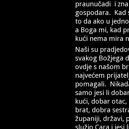
praunučadi i zna
gospodara. Kad se
to da ako u jedn
a Boga mi, kad pr
kući nema mira n
Naši su pradjedo
svakog Božjega do
ovdje s našom br
najvećem prijatel
pomagali. Nikada s
samo jesi li dobar
kući, dobar otac,
brat, dobra sestr
županiji, državi, 
služio Cara i jesi l