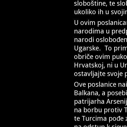
sloboštine, te sl
ukoliko ih u svo
U ovim poslanic
narodima u predpo
narodi oslobođeni
Ugarske. To primj
obriče ovim pukom
Hrvatskoj, ni u U
ostavljajte svoje 
Ove poslanice na
Balkana, a poseb
patrijarha Arsenij
na borbu protiv 
te Turcima pođe za
na odstup k sjeve