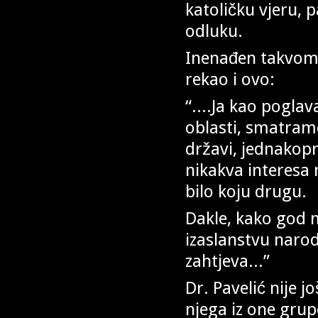
katoličku vjeru, 
odluku.
Inenađen takvom 
rekao i ovo:
“....Ja kao pogla
oblasti, smatramo
državi, jednakop
nikakva interesa 
bilo koju drugu.
Dakle, kako god 
izaslanstvu naro
zahtjeva...”
Dr. Pavelić nije j
njega iz one grup