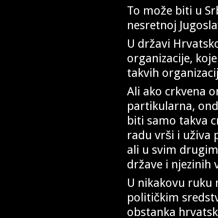
To može biti u Srb
nesretnoj Jugoslav
U državi Hrvatsk
organizacije, koje
takvih organizaci
Ali ako crkvena or
partikularna, on
biti samo takva 
radu vrši i uživ
ali u svim drugi
države i njezinih v
U nikakovu ruku n
političkim sreds
obstanka hrvatsk