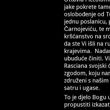
jake pokrete tam
oslobođenje od T
jednu poslanicu, 
Čarnojeviću, te m
kršćanstvo na sr
da ste Vi išli na
krajevima. Nadam
ubuduće činiti. Vi
Rasciana svojski
zgodom, koju nam
združeni s našim
satru i ugase.
To je djelo Bogu
propustiti izkaza