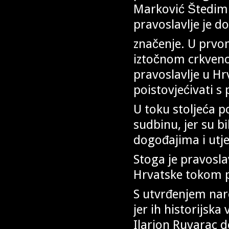
Marković Štediml
pravoslavlje j
značenje. U prvo
iztočnom crkveno
pravoslavlje u Hr
poistovjećivati s
U toku stoljeća p
sudbinu, jer su bi
dogođajima i utj
Stoga je pravosla
Hrvatske tokom pr
S utvrđenjem nar
jer ih historijska
Ilarion Ruvarac 