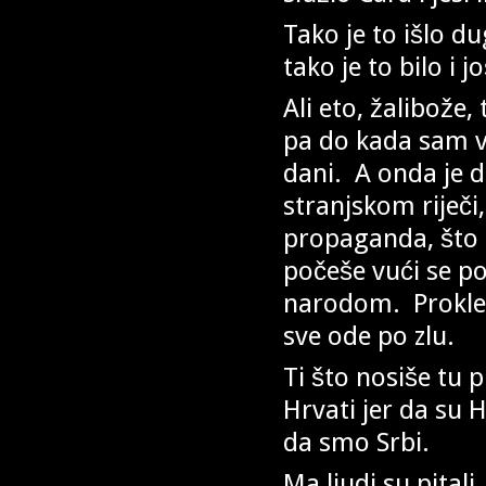
Tako je to išlo du
tako je to bilo i 
Ali eto, žalibože,
pa do kada sam već
dani. A onda je 
stranjskom riječi,
propaganda, što su
počeše vući se po
narodom. Prokleo
sve ode po zlu.
Ti što nosiše tu
Hrvati jer da su H
da smo Srbi.
Ma ljudi su pitali