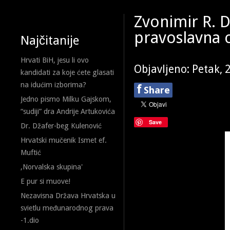
Zvonimir R. 
pravoslavna 
Najčitanije
Hrvati BiH, jesu li ovo
Objavljeno: Petak, 
kandidati za koje ćete glasati
na idućim izborima?
f
Share
Jedno pismo Milku Gajskom,
“sudiji” dra Andrije Artukovića
Save
Dr. Džafer-beg Kulenović
Hrvatski mučenik Ismet ef.
Muftić
,Norvalska skupina'
E pur si muove!
Nezavisna Država Hrvatska u
svietlu međunarodnog prava
-1.dio