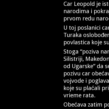
Car Leopold je i
narodima i pokraji
prvom redu naro
U toj poslanici c
Turaka oslobođenj
povlastica koje s
Stoga “poziva naro
Silistriji, Makedo
od Ugarske” da se
pozivu car obeća
vojvode i poglava
koje su plaćali pr
vrieme rata.
Obećava zatim po