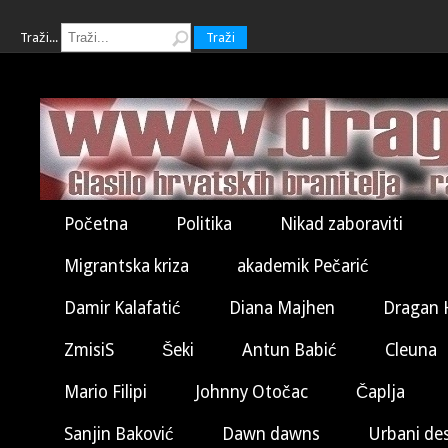
Traži...
Traži
Početna
Politika
Nikad zaboraviti
Migrantska kriza
akademik Pečarić
Damir Kalafatić
Diana Majhen
Dragan 
ZmisiS
Šeki
Antun Babić
Cleuna
Mario Filipi
Johnny Otočac
Čaplja
Sanjin Baković
Dawn dawns
Urbani de