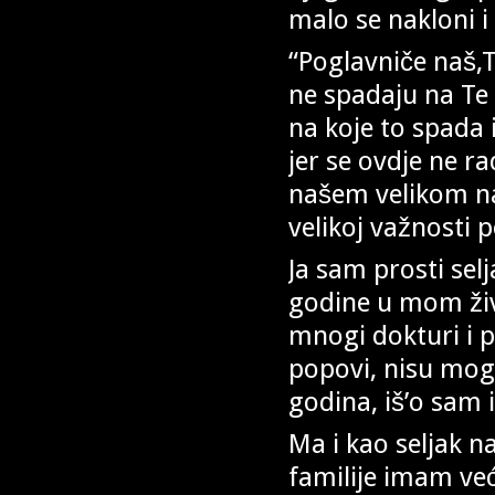
malo se nakloni i
“Poglavniče naš,T
ne spadaju na Te
na koje to spada i
jer se ovdje ne r
našem velikom nar
velikoj važnosti 
Ja sam prosti sel
godine u mom živ
mnogi dokturi i 
popovi, nisu mogl
godina, iš’o sam 
Ma i kao seljak n
familije imam već 